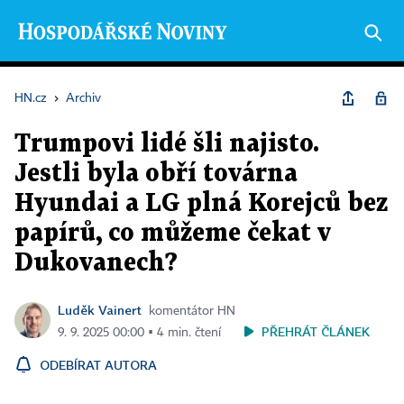
HN.cz
›
Archiv
Trumpovi lidé šli najisto.
Jestli byla obří továrna
Hyundai a LG plná Korejců bez
papírů, co můžeme čekat v
Dukovanech?
Luděk Vainert
komentátor HN
PŘEHRÁT ČLÁNEK
9. 9. 2025 00:00 ▪ 4 min. čtení
ODEBÍRAT AUTORA