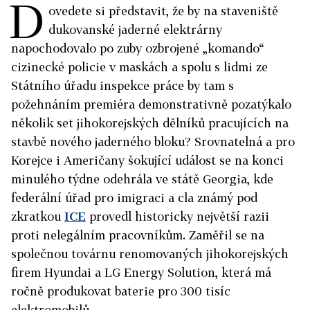
D
ovedete si představit, že by na staveniště
dukovanské jaderné elektrárny
napochodovalo po zuby ozbrojené „komando“
cizinecké policie v maskách a spolu s lidmi ze
Státního úřadu inspekce práce by tam s
požehnáním premiéra demonstrativně pozatýkalo
několik set jihokorejských dělníků pracujících na
stavbě nového jaderného bloku? Srovnatelná a pro
Korejce i Američany šokující událost se na konci
minulého týdne odehrála ve státě Georgia, kde
federální úřad pro imigraci a cla známý pod
zkratkou
ICE
provedl historicky největší razii
proti nelegálním pracovníkům. Zaměřil se na
společnou továrnu renomovaných jihokorejských
firem Hyundai a LG Energy Solution, která má
ročně produkovat baterie pro 300 tisíc
elektromobilů.