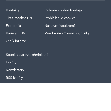
Kontakty
Ochrana osobních údajů
Tiráž redakce HN
Prohlášení o cookies
×
Economia
Nastavení soukromí
Kariéra v HN
Všeobecné smluvní podmínky
Ceník inzerce
Koupit / darovat předplatné
Eventy
Newslettery
RSS kanály
Autorská práva vykonává vydavatel. Bez písemného svolení vydavatele je
zakázáno jakékoli užití částí nebo celku díla, zejména rozmnožování a šíření
jakýmkoli způsobem, mechanickým nebo elektronickým, v českém nebo
jiném jazyce. Bez souhlasu vydavatele je zakázáno též rozmnožování