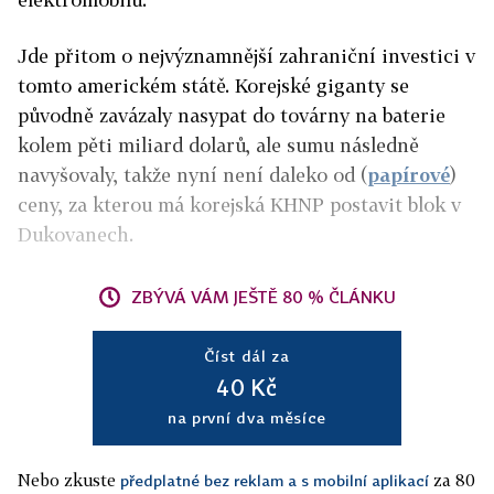
Jde přitom o nejvýznamnější zahraniční investici v
tomto americkém státě. Korejské giganty se
původně zavázaly nasypat do továrny na baterie
kolem pěti miliard dolarů, ale sumu následně
navyšovaly, takže nyní není daleko od (
papírové
)
ceny, za kterou má korejská KHNP postavit blok v
Dukovanech.
ZBÝVÁ VÁM JEŠTĚ 80 % ČLÁNKU
Číst dál za
40 Kč
na první dva měsíce
Nebo zkuste
za 80
předplatné bez reklam a s mobilní aplikací