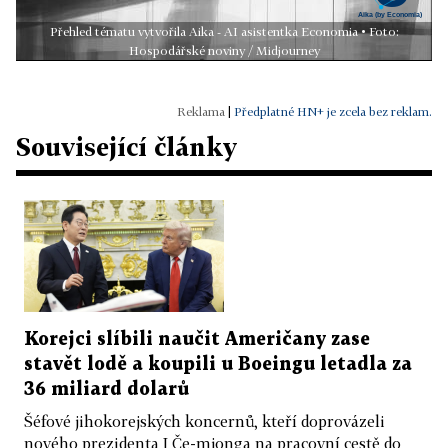
Přehled tématu vytvořila Aika - AI asistentka Economia • Foto:
Hospodářské noviny / Midjourney
|
Předplatné HN+ je zcela bez reklam.
Související články
Korejci slíbili naučit Američany zase
stavět lodě a koupili u Boeingu letadla za
36 miliard dolarů
Šéfové jihokorejských koncernů, kteří doprovázeli
nového prezidenta I Če-mjonga na pracovní cestě do