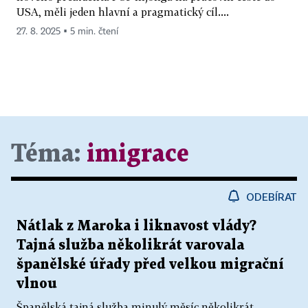
USA, měli jeden hlavní a pragmatický cíl....
27. 8. 2025 ▪ 5 min. čtení
Téma:
imigrace
ODEBÍRAT
Nátlak z Maroka i liknavost vlády?
Tajná služba několikrát varovala
španělské úřady před velkou migrační
vlnou
Španělská tajná služba minulý měsíc několikrát