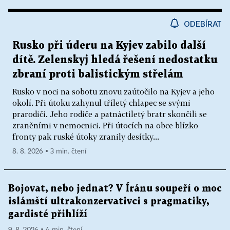
ODEBÍRAT
Rusko při úderu na Kyjev zabilo další
dítě. Zelenskyj hledá řešení nedostatku
zbraní proti balistickým střelám
Rusko v noci na sobotu znovu zaútočilo na Kyjev a jeho
okolí. Při útoku zahynul tříletý chlapec se svými
prarodiči. Jeho rodiče a patnáctiletý bratr skončili se
zraněními v nemocnici. Při útocích na obce blízko
fronty pak ruské útoky zranily desítky...
8. 8. 2026 ▪ 3 min. čtení
Bojovat, nebo jednat? V Íránu soupeří o moc
islámští ultrakonzervativci s pragmatiky,
gardisté přihlíží