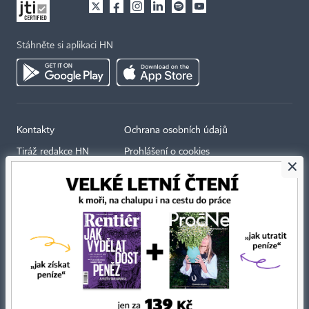
Stáhněte si aplikaci HN
Kontakty
Ochrana osobních údajů
Tiráž redakce HN
Prohlášení o cookies
×
Economia
Nastavení soukromí
Kariéra v HN
Všeobecné smluvní podmínky
Ceník inzerce
Koupit / darovat předplatné
Eventy
Newslettery