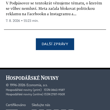
V Podpásovce se tentokrát věnujeme tématu, o kterém
se vůbec nemluví. Meta začala blokovat politickou
reklamu na Facebooku a Instagramu a...
7. 8. 2026 ▪ 55:23 min.
DALŠÍ ZPRÁVY
©
1996-2026
Economia, a.s.
Hospodářské noviny (print) ISSN 0862-9587
Hospodářské noviny (online) ISSN 2787-950X
Certifikováno
Sledujte nás