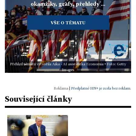
okamžiky, grafy, přehledy ...
VŠE O TÉMATU
Přehled tématu vytvořila Aika - AI asistentka Economia • Foto: Getty
Images
|
Předplatné HN+ je zcela bez reklam.
Související články