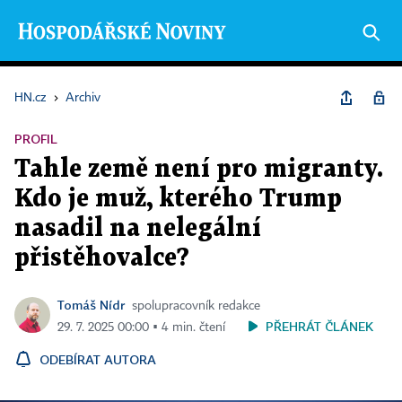
HN.cz
›
Archiv
PROFIL
Tahle země není pro migranty.
Kdo je muž, kterého Trump
nasadil na nelegální
přistěhovalce?
Tomáš Nídr
spolupracovník redakce
PŘEHRÁT ČLÁNEK
29. 7. 2025 00:00 ▪ 4 min. čtení
ODEBÍRAT AUTORA