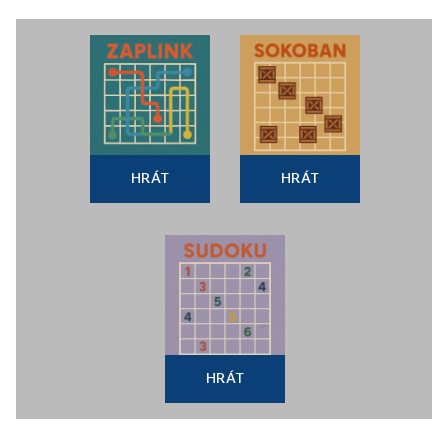
HRÁT
HRÁT
HRÁT