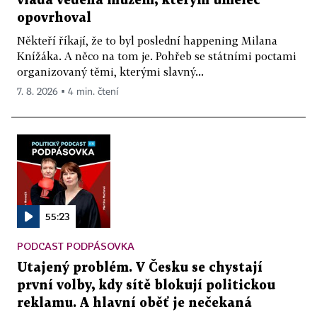
vláda vedená mužem, kterým umělec
opovrhoval
Někteří říkají, že to byl poslední happening Milana
Knížáka. A něco na tom je. Pohřeb se státními poctami
organizovaný těmi, kterými slavný...
7. 8. 2026 ▪ 4 min. čtení
55:23
PODCAST PODPÁSOVKA
Utajený problém. V Česku se chystají
první volby, kdy sítě blokují politickou
reklamu. A hlavní oběť je nečekaná