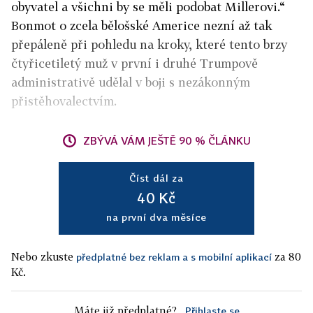
obyvatel a všichni by se měli podobat Millerovi.“
Bonmot o zcela bělošské Americe nezní až tak
přepáleně při pohledu na kroky, které tento brzy
čtyřicetiletý muž v první i druhé Trumpově
administrativě udělal v boji s nezákonným
přistěhovalectvím.
ZBÝVÁ VÁM JEŠTĚ 90 % ČLÁNKU
Číst dál za
40 Kč
na první dva měsíce
Nebo zkuste
za 80
předplatné bez reklam a s mobilní aplikací
Kč.
Máte již předplatné?
Přihlaste se