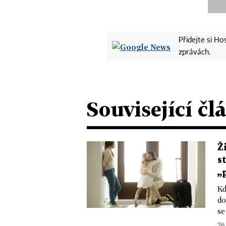
Přidejte si H
zprávách.
Související čl
Ž
s
„
Kd
do
se
26