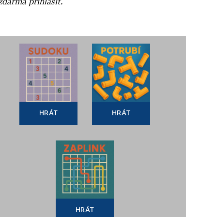
zdarma přihlásit.
HRÁT
HRÁT
HRÁT