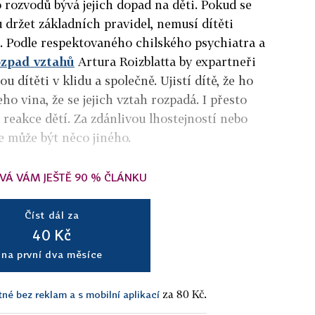
o rozvodů bývá jejich dopad na děti. Pokud se
 držet základních pravidel, nemusí dítěti
. Podle respektovaného chilského psychiatra a
ozpad vztahů
Artura Roizblatta by expartneři
u dítěti v klidu a společně. Ujistí dítě, že ho
ho vina, že se jejich vztah rozpadá. I přesto
 reakce dětí. Za zdánlivou lhostejností nebo
e může být něco jiného.
VÁ VÁM JEŠTĚ 90 % ČLÁNKU
Číst dál za
40 Kč
na první dva měsíce
za 80 Kč.
tné bez reklam a s mobilní aplikací