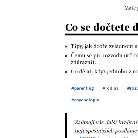
Máte j
Co se dočtete 
Tipy, jak dobře zvládnout s
Čemu se při rozvodu urči
zdůraznit.
Co dělat, když jednoho z r
#parenting
#rodina
#roz
#psychologie
Zajímají vás další kvalit
nejúspěšnějších posíláme