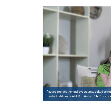
Rozvod pro děti nemusí být trauma, pokud se rodi
psychiatr Arturo Roizblatt.
Autor ▪
Shutterstoc