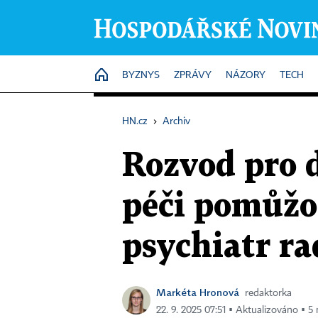
HOME
BYZNYS
ZPRÁVY
NÁZORY
TECH
HN.cz
›
Archiv
Rozvod pro d
péči pomůžo
psychiatr rad
Markéta Hronová
redaktorka
22. 9. 2025 07:51 ▪ Aktualizováno ▪ 5 