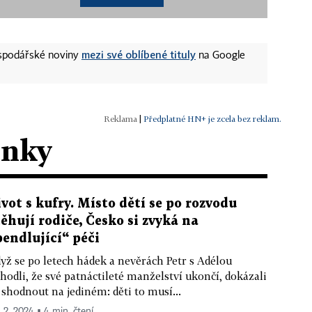
mezi své oblíbené tituly
ospodářské noviny
na Google
|
Předplatné HN+ je zcela bez reklam.
ánky
ivot s kufry. Místo dětí se po rozvodu
těhují rodiče, Česko si zvyká na
pendlující“ péči
yž se po letech hádek a nevěrách Petr s Adélou
hodli, že své patnáctileté manželství ukončí, dokázali
 shodnout na jediném: děti to musí...
. 2. 2024 ▪ 4 min. čtení