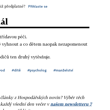
iž předplatné?
Přihlaste se
dál
třídavou péči.
tě vyhnout a co dětem naopak nezapomenout
odičů ten druhý vytěsňuje.
vod
#dítě
#psycholog
#manželství
ní články z Hospodářských novin? Výběr těch
 každý všední den večer v
našem newsletteru 7