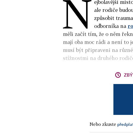
N
ejbolavější míst
ale rodiče budou
způsobit trauma
odborníka na
r
měli začít tím, že o něm řekno
mají oba moc rádi a není to je
musí být připraveni na různé
stížnostmi na druhého rodič
ZBÝ
Nebo zkuste
předpla