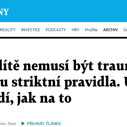
ARCHIV
REALITY
INVESTICE
PODCASTY
HRY
PročNe
D
ítě nemusí být trau
u striktní pravidla.
í, jak na to
PŘEHRÁT ČLÁNEK
min. čtení