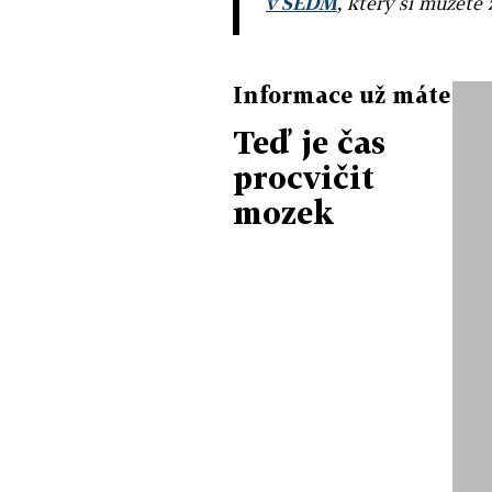
v SEDM
, který si můžete 
Informace už máte
Teď je čas
procvičit
mozek