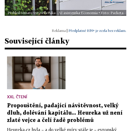
Přehled tématu vytvořila Aika - AI asistentka Economia • Foto: Packeta
|
Předplatné HN+ je zcela bez reklam.
Související články
XXL ČTENÍ
Propouštění, padající návštěvnost, velký
dluh, dolévání kapitálu... Heureka už není
zlaté vejce a čelí řadě problémů
Heureka.cz byla – a do velké míry stále je – evropský