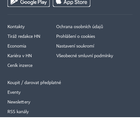
Kontakty
Ochrana osobních údajů
Tiráž redakce HN
Prohlášení o cookies
×
Economia
Nastavení soukromí
Kariéra v HN
Všeobecné smluvní podmínky
Ceník inzerce
Koupit / darovat předplatné
Eventy
Newslettery
RSS kanály
Autorská práva vykonává vydavatel. Bez písemného svolení vydavatele je