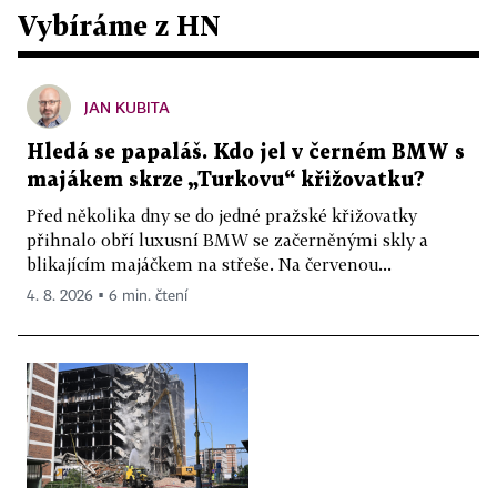
Vybíráme z HN
JAN KUBITA
Hledá se papaláš. Kdo jel v černém BMW s
majákem skrze „Turkovu“ křižovatku?
Před několika dny se do jedné pražské křižovatky
přihnalo obří luxusní BMW se začerněnými skly a
blikajícím majáčkem na střeše. Na červenou...
4. 8. 2026 ▪ 6 min. čtení