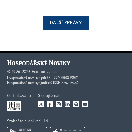
DALŠÍ ZPRÁVY
©
1996-2026
Economia, a.s.
Hospodářské noviny (print) ISSN 0862-9587
Hospodářské noviny (online) ISSN 2787-950X
Certifikováno
Sledujte nás
Stáhněte si aplikaci HN