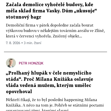
Začala demolice vyhořelé budovy, kde
měla sklad firma Vasky. Dům „ukusuje“
stotunový bagr
Demoliční firma v pátek dopoledne začala bourat
výškovou budovu v někdejším továrním areálu ve Zlíně,
která v červenci vyhořela. Zničený objekt...
7. 8. 2026 ▪ 3 min. čtení
PETR HONZEJK
„Prolhaný hlupák v čele nemyslícího
stáda“. Proč Milana Knížáka oslavuje
vláda vedená mužem, kterým umělec
opovrhoval
Někteří říkají, že to byl poslední happening Milana
Knížáka. A něco na tom je. Pohřeb se státními poctami
organizovaný těmi, kterými slavný...