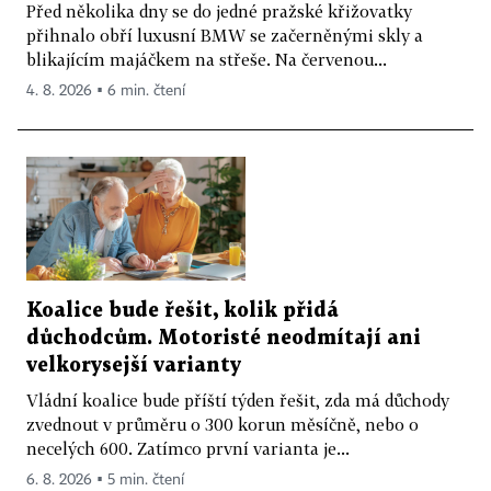
Před několika dny se do jedné pražské křižovatky
přihnalo obří luxusní BMW se začerněnými skly a
blikajícím majáčkem na střeše. Na červenou...
4. 8. 2026 ▪ 6 min. čtení
Koalice bude řešit, kolik přidá
důchodcům. Motoristé neodmítají ani
velkorysejší varianty
Vládní koalice bude příští týden řešit, zda má důchody
zvednout v průměru o 300 korun měsíčně, nebo o
necelých 600. Zatímco první varianta je...
6. 8. 2026 ▪ 5 min. čtení