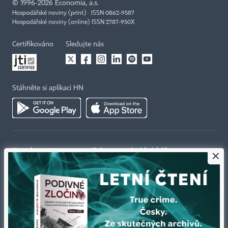
©
1996-2026
Economia, a.s.
Hospodářské noviny (print) ISSN 0862-9587
Hospodářské noviny (online) ISSN 2787-950X
Certifikováno
Sledujte nás
Stáhněte si aplikaci HN
×
Kontakty
Ochrana osobních údajů
Tiráž redakce HN
Prohlášení o cookies
Economia
Nastavení soukromí
Kariéra v HN
Všeobecné smluvní podmínky
Ceník inzerce