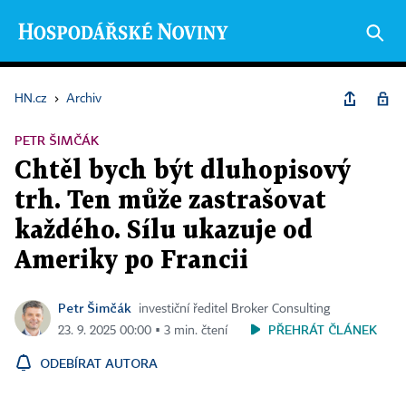
HN.cz
›
Archiv
PETR ŠIMČÁK
Chtěl bych být dluhopisový
trh. Ten může zastrašovat
každého. Sílu ukazuje od
Ameriky po Francii
Petr Šimčák
investiční ředitel Broker Consulting
PŘEHRÁT ČLÁNEK
23. 9. 2025 00:00 ▪ 3 min. čtení
ODEBÍRAT AUTORA