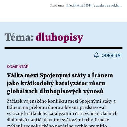
|
Předplatné HN+ je zcela bez reklam.
Téma:
dluhopisy
ODEBÍRAT
KOMENTÁŘ
Válka mezi Spojenými státy a Íránem
jako krátkodobý katalyzátor růstu
globálních dluhopisových výnosů
Začátek vojenského konfliktu mezi Spojenými státy a
Íránem na přelomu února a března představoval
výrazný krátkodobý katalyzátor růstu výnosů vládních
dluhopisů napříč hlavními světovými trhy. Prudké
zvýšení geopolitického napětí se rychle promítlo...