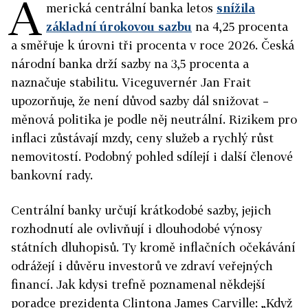
A
merická centrální banka letos
snížila
základní úrokovou sazbu
na 4,25 procenta
a směřuje k úrovni tři procenta v roce 2026. Česká
národní banka drží sazby na 3,5 procenta a
naznačuje stabilitu. Viceguvernér Jan Frait
upozorňuje, že není důvod sazby dál snižovat –
měnová politika je podle něj neutrální. Rizikem pro
inflaci zůstávají mzdy, ceny služeb a rychlý růst
nemovitostí. Podobný pohled sdílejí i další členové
bankovní rady.
Centrální banky určují krátkodobé sazby, jejich
rozhodnutí ale ovlivňují i dlouhodobé výnosy
státních dluhopisů. Ty kromě inflačních očekávání
odrážejí i důvěru investorů ve zdraví veřejných
financí. Jak kdysi trefně poznamenal někdejší
poradce prezidenta Clintona James Carville: „Když