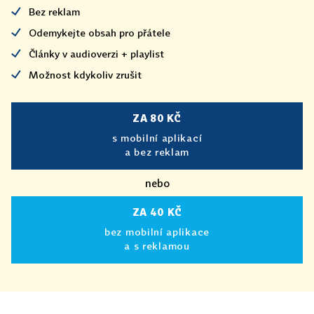
Bez reklam
Odemykejte obsah pro přátele
Články v audioverzi + playlist
Možnost kdykoliv zrušit
ZA 80 KČ
s mobilní aplikací
a bez reklam
nebo
ZA 40 KČ
bez mobilní aplikace
a s reklamou