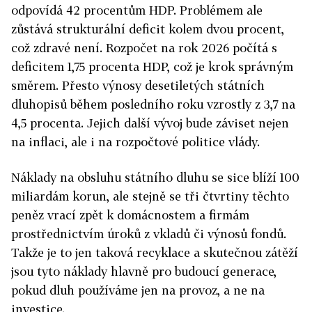
odpovídá 42 procentům HDP. Problémem ale
zůstává strukturální deficit kolem dvou procent,
což zdravé není. Rozpočet na rok 2026 počítá s
deficitem 1,75 procenta HDP, což je krok správným
směrem. Přesto výnosy desetiletých státních
dluhopisů během posledního roku vzrostly z 3,7 na
4,5 procenta. Jejich další vývoj bude záviset nejen
na inflaci, ale i na rozpočtové politice vlády.
Náklady na obsluhu státního dluhu se sice blíží 100
miliardám korun, ale stejně se tři čtvrtiny těchto
peněz vrací zpět k domácnostem a firmám
prostřednictvím úroků z vkladů či výnosů fondů.
Takže je to jen taková recyklace a skutečnou zátěží
jsou tyto náklady hlavně pro budoucí generace,
pokud dluh používáme jen na provoz, a ne na
investice.