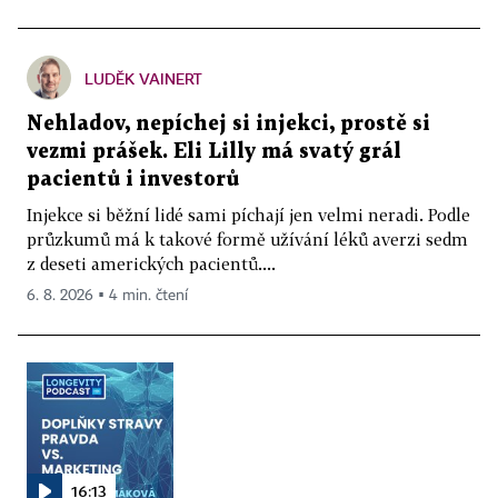
LUDĚK VAINERT
Nehladov, nepíchej si injekci, prostě si
vezmi prášek. Eli Lilly má svatý grál
pacientů i investorů
Injekce si běžní lidé sami píchají jen velmi neradi. Podle
průzkumů má k takové formě užívání léků averzi sedm
z deseti amerických pacientů....
6. 8. 2026 ▪ 4 min. čtení
16:13