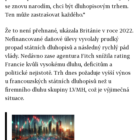
se znovu narodím, chci být dluhopisovým trhem.
Ten může zastrašovat každého.“
Že to není přehnané, ukázala Británie v roce 2022.
Nefinancované daňové úlevy vyvolaly prudký
propad státních dluhopisů a následný rychlý pád
vlády. Nedávno zase agentura Fitch snížila rating
Francie kvůli vysokému dluhu, deficitům a
politické nejistotě. Trh dnes požaduje vyšší výnos
u francouzských státních dluhopisů než u
firemního dluhu skupiny LVMH, což je výjimečná
situace.