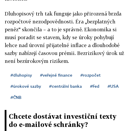
Dluhopisový trh tak funguje jako přirozená brzda
rozpočtové nezodpovědnosti. Éra „bezplatných
peněz“ skončila – a to je správně. Ekonomika si
musí poradit se stavem, kdy se úroky pohybují
lehce nad úrovní přijatelné inflace a dlouhodobé
sazby nabízejí časovou prémii. Bezrizikový úrok už
není bezúrokovým rizikem.
#dluhopisy
#veřejné finance
#rozpočet
#úrokové sazby
#centrální banka
#Fed
#USA
#ČNB
Chcete dostávat investiční texty
do e-mailové schránky?