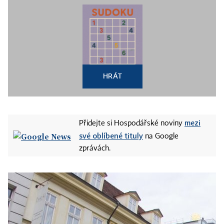
HRÁT
mezi
Přidejte si Hospodářské noviny
své oblíbené tituly
na Google
zprávách.