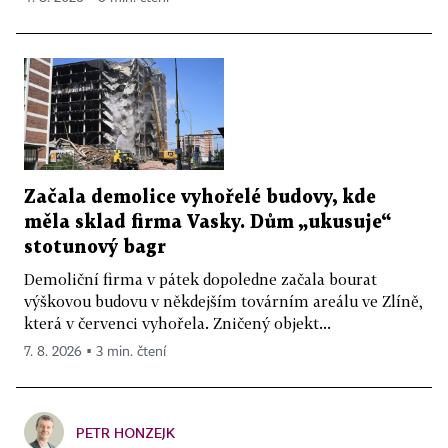
Začala demolice vyhořelé budovy, kde
měla sklad firma Vasky. Dům „ukusuje“
stotunový bagr
Demoliční firma v pátek dopoledne začala bourat
výškovou budovu v někdejším továrním areálu ve Zlíně,
která v červenci vyhořela. Zničený objekt...
7. 8. 2026 ▪ 3 min. čtení
PETR HONZEJK