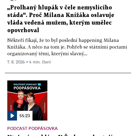
„Prolhaný hlupák v čele nemyslícího
stáda“. Proč Milana Knížáka oslavuje
vláda vedená mužem, kterým umělec
opovrhoval
Někteří říkají, že to byl poslední happening Milana
Knížáka. A něco na tom je. Pohřeb se státními poctami
organizovaný těmi, kterými slavný...
7. 8. 2026 ▪ 4 min. čtení
55:23
PODCAST PODPÁSOVKA