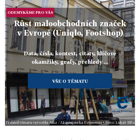
ODEMYKÁME PRO VÁS
Růst maloobchodních značek
v Evropě (Uniqlo, Footshop)
Data, čísla, kontext, citáty, klíčové
okamžiky, grafy, přehledy ...
VŠE O TÉMATU
Přehled tématu vytvořila Aika - AI asistentka Economia • Foto: Lukáš Bíba