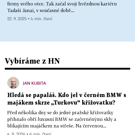
firmy svého otce. Tak začal svoji hvězdnou kariéru
Tadaši Janai, v současné době...
22. 9. 2025 ▪ 4 min. čtení
Vybíráme z HN
JAN KUBITA
Hledá se papaláš. Kdo jel v černém BMW s
majákem skrze „Turkovu“ křižovatku?
Před několika dny se do jedné pražské křižovatky
přihnalo obří luxusní BMW se začerněnými skly a
blikajícím majáčkem na střeše. Na červenou...
4. 8. 2026 ▪ 6 min. čtení