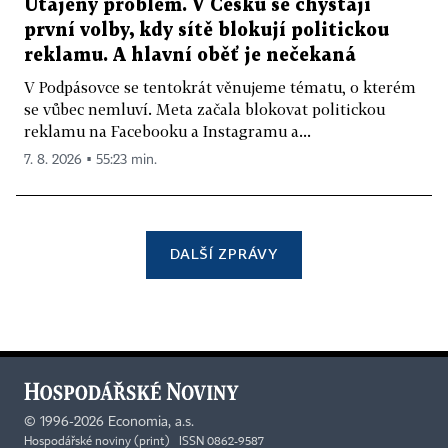
Utajený problém. V Česku se chystají
první volby, kdy sítě blokují politickou
reklamu. A hlavní oběť je nečekaná
V Podpásovce se tentokrát věnujeme tématu, o kterém
se vůbec nemluví. Meta začala blokovat politickou
reklamu na Facebooku a Instagramu a...
7. 8. 2026 ▪ 55:23 min.
DALŠÍ ZPRÁVY
©
1996-2026
Economia, a.s.
Hospodářské noviny (print) ISSN 0862-9587