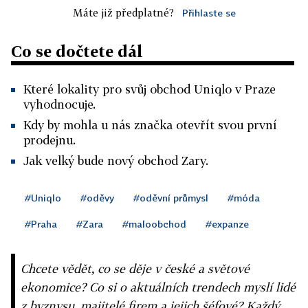
Máte již předplatné?
Přihlaste se
Co se dočtete dál
Které lokality pro svůj obchod Uniqlo v Praze
vyhodnocuje.
Kdy by mohla u nás značka otevřít svou první
prodejnu.
Jak velký bude nový obchod Zary.
#Uniqlo
#oděvy
#oděvní průmysl
#móda
#Praha
#Zara
#maloobchod
#expanze
Chcete vědět, co se děje v české a světové
ekonomice? Co si o aktuálních trendech myslí lidé
z byznysu, majitelé firem a jejich šéfové? Každý