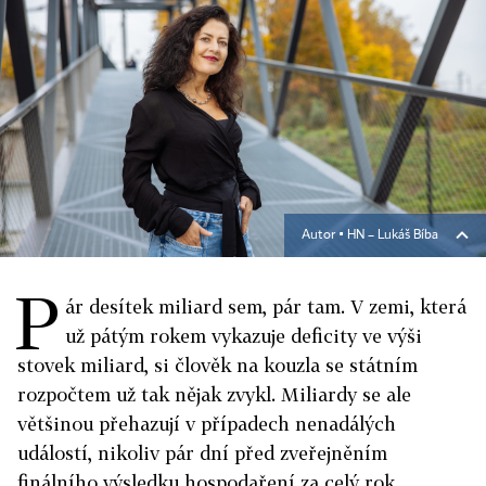
Autor ▪
HN – Lukáš Bíba
P
ár desítek miliard sem, pár tam. V zemi, která
už pátým rokem vykazuje deficity ve výši
stovek miliard, si člověk na kouzla se státním
rozpočtem už tak nějak zvykl. Miliardy se ale
většinou přehazují v případech nenadálých
událostí, nikoliv pár dní před zveřejněním
finálního výsledku hospodaření za celý rok.