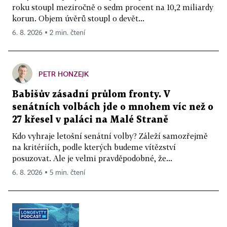
roku stoupl meziročně o sedm procent na 10,2 miliardy
korun. Objem úvěrů stoupl o devět...
6. 8. 2026 ▪ 2 min. čtení
PETR HONZEJK
Babišův zásadní průlom fronty. V
senátních volbách jde o mnohem víc než o
27 křesel v paláci na Malé Straně
Kdo vyhraje letošní senátní volby? Záleží samozřejmě
na kritériích, podle kterých budeme vítězství
posuzovat. Ale je velmi pravděpodobné, že...
6. 8. 2026 ▪ 5 min. čtení