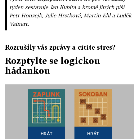
týden sestavuje Jan Kubita a kromě jiných píší
Petr Honzejk, Julie Hrstková, Martin Ehl a Luděk
Vainert.
Rozrušily vás zprávy a cítíte stres?
Rozptylte se logickou
hádankou
HRÁT
HRÁT