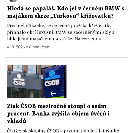
Hledá se papaláš. Kdo jel v černém BMW s
majákem skrze „Turkovu“ křižovatku?
Před několika dny se do jedné pražské křižovatky
přihnalo obří luxusní BMW se začerněnými skly a
blikajícím majáčkem na střeše. Na červenou...
4. 8. 2026 ▪ 6 min. čtení
Zisk ČSOB meziročně stoupl o sedm
procent. Banka zvýšila objem úvěrů i
vkladů
Čistý zisk skupiny ČSOB v prvním pololetí letošního