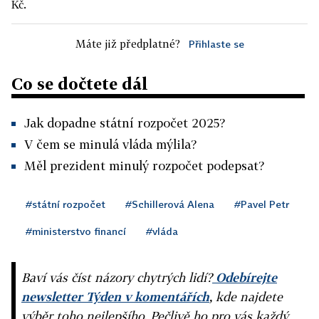
Kč.
Máte již předplatné?
Přihlaste se
Co se dočtete dál
Jak dopadne státní rozpočet 2025?
V čem se minulá vláda mýlila?
Měl prezident minulý rozpočet podepsat?
#státní rozpočet
#Schillerová Alena
#Pavel Petr
#ministerstvo financí
#vláda
Baví vás číst názory chytrých lidí?
Odebírejte
newsletter Týden v komentářích
, kde najdete
výběr toho nejlepšího. Pečlivě ho pro vás každý