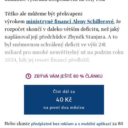
Těžko ale můžeme být překvapeni
výrokem
ministryně financí Aleny Schillerové
, že
rozpočet skončí v daleko větším deficitu, než jaký
naplánoval její předchůdce Zbyněk Stanjura. A to
byl sněmovnou schválený deficit ve výši 241
miliard pro mnohé neuvěřitelný už na podzim roku
2024, kdy jej resort financí předložil.
ZBÝVÁ VÁM JEŠTĚ 80 % ČLÁNKU
Číst dál za
40 Kč
na první dva měsíce
Nebo zkuste
za 80
předplatné bez reklam a s mobilní aplikací