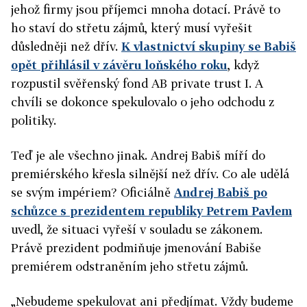
jehož firmy jsou příjemci mnoha dotací. Právě to
ho staví do střetu zájmů, který musí vyřešit
důsledněji než dřív.
K vlastnictví skupiny se Babiš
opět přihlásil v závěru loňského roku
, když
rozpustil svěřenský fond AB private trust I. A
chvíli se dokonce spekulovalo o jeho odchodu z
politiky.
Teď je ale všechno jinak. Andrej Babiš míří do
premiérského křesla silnější než dřív. Co ale udělá
se svým impériem? Oficiálně
Andrej Babiš po
schůzce s prezidentem republiky Petrem Pavlem
uvedl, že situaci vyřeší v souladu se zákonem.
Právě prezident podmiňuje jmenování Babiše
premiérem odstraněním jeho střetu zájmů.
„Nebudeme spekulovat ani předjímat. Vždy budeme