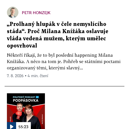
PETR HONZEJK
„Prolhaný hlupák v čele nemyslícího
stáda“. Proč Milana Knížáka oslavuje
vláda vedená mužem, kterým umělec
opovrhoval
Někteří říkají, že to byl poslední happening Milana
Knížáka. A něco na tom je. Pohřeb se státními poctami
organizovaný těmi, kterými slavný...
7. 8. 2026 ▪ 4 min. čtení
55:23