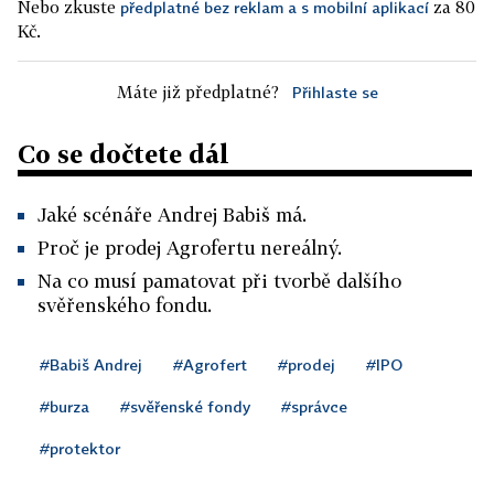
Nebo zkuste
za 80
předplatné bez reklam a s mobilní aplikací
Kč.
Máte již předplatné?
Přihlaste se
Co se dočtete dál
Jaké scénáře Andrej Babiš má.
Proč je prodej Agrofertu nereálný.
Na co musí pamatovat při tvorbě dalšího
svěřenského fondu.
#Babiš Andrej
#Agrofert
#prodej
#IPO
#burza
#svěřenské fondy
#správce
#protektor