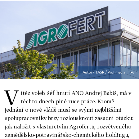
Autor ▪
TASR / Profimedia
V
ítěz voleb, šéf hnutí ANO Andrej Babiš, má v
těchto dnech plné ruce práce. Kromě
jednání o nové vládě musí se svými nejbližšími
spolupracovníky brzy rozlousknout zásadní otázku:
jak naložit s vlastnictvím Agrofertu, rozvětveného
zemědělsko-potravinářsko-chemického holdingu,