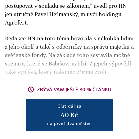
postupovat v souladu se zákonem,“ uvedl pro HN
jen stručně Pavel Heřmanský, mluvčí holdingu
Agrofert.
Redakce HN na toto téma hovořila s několika lidmi
z jeho okolí a také s odborníky na správu majetku a
svěřenské fondy. Na základě toho sestavila možné
scénáře, které se Babišovi nabízí. Z jejich výpovědí
také vyplývá, který nakonec zřejmě zvolí.
ZBÝVÁ VÁM JEŠTĚ 80 % ČLÁNKU
Číst dál za
40 Kč
na první dva měsíce