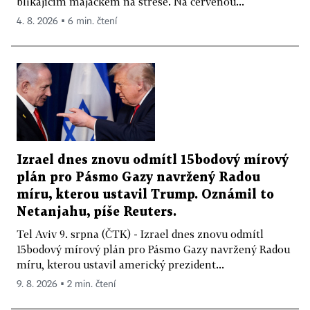
blikajícím majáčkem na střeše. Na červenou...
4. 8. 2026 ▪ 6 min. čtení
Izrael dnes znovu odmítl 15bodový mírový
plán pro Pásmo Gazy navržený Radou
míru, kterou ustavil Trump. Oznámil to
Netanjahu, píše Reuters.
Tel Aviv 9. srpna (ČTK) - Izrael dnes znovu odmítl
15bodový mírový plán pro Pásmo Gazy navržený Radou
míru, kterou ustavil americký prezident...
9. 8. 2026 ▪ 2 min. čtení