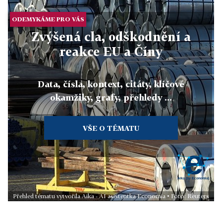
ODEMYKÁME PRO VÁS
Zvýšená cla, odškodnění a
reakce EU a Číny
Data, čísla, kontext, citáty, klíčové
okamžiky, grafy, přehledy ...
VŠE O TÉMATU
Přehled tématu vytvořila Aika - AI asistentka Economia • Foto: Reuters