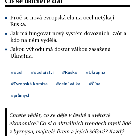
Co se dočtete dál
Proč se nová evropská cla na ocel netýkají
Ruska.
Jak má fungovat nový systém dovozních kvót a
kdo na něm vydělá.
Jakou výhodu má dostat válkou zasažená
Ukrajina.
#ocel
#ocelářství
#Rusko
#Ukrajina
#Evropská komise
#celní válka
#Čína
#průmysl
Chcete vědět, co se děje v české a světové
ekonomice? Co si o aktuálních trendech myslí lidé
z byznysu, majitelé firem a jejich šéfové? Každý