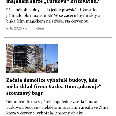
majákem skrze „Turkovu“ křižovatku?
Před několika dny se do jedné pražské křižovatky
přihnalo obří luxusní BMW se začerněnými skly a
blikajícím majáčkem na střeše. Na červenou...
4. 8. 2026 ▪ 6 min. čtení
Začala demolice vyhořelé budovy, kde
měla sklad firma Vasky. Dům „ukusuje“
stotunový bagr
Demoliční firma v pátek dopoledne začala bourat
výškovou budovu v někdejším továrním areálu ve Zlíně,
která v červenci vyhořela. Zničený objekt...