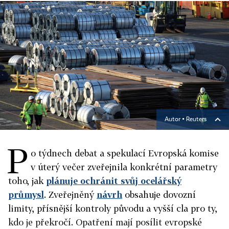
Autor ▪
Reuters
P
o týdnech debat a spekulací Evropská komise
v úterý večer zveřejnila konkrétní parametry
toho, jak
plánuje ochránit svůj ocelářský
průmysl
. Zveřejněný
návrh
obsahuje dovozní
limity, přísnější kontroly původu a vyšší cla pro ty,
kdo je překročí. Opatření mají posílit evropské