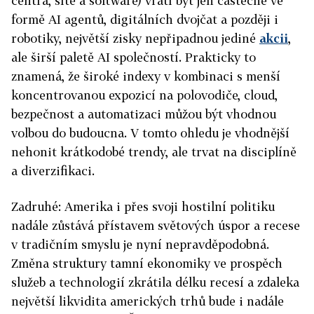
centra, sítě a software) vrátí byť jen částečně ve
formě AI agentů, digitálních dvojčat a později i
robotiky, největší zisky nepřipadnou jediné
akcii
,
ale širší paletě AI společností. Prakticky to
znamená, že široké indexy v kombinaci s menší
koncentrovanou expozicí na polovodiče, cloud,
bezpečnost a automatizaci můžou být vhodnou
volbou do budoucna. V tomto ohledu je vhodnější
nehonit krátkodobé trendy, ale trvat na disciplíně
a diverzifikaci.
Zadruhé: Amerika i přes svoji hostilní politiku
nadále zůstává přístavem světových úspor a recese
v tradičním smyslu je nyní nepravděpodobná.
Změna struktury tamní ekonomiky ve prospěch
služeb a technologií zkrátila délku recesí a zdaleka
největší likvidita amerických trhů bude i nadále