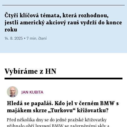
Čtyři klíčová témata, která rozhodnou,
jestli americký akciový rauš vydrží do konce
roku
14. 8. 2025 ▪ 7 min. čtení
Vybíráme z HN
JAN KUBITA
Hledá se papaláš. Kdo jel v černém BMW s
majákem skrze „Turkovu“ křižovatku?
Před několika dny se do jedné pražské křižovatky
přihnalo obří luxusní BMW se začerněnými skly a