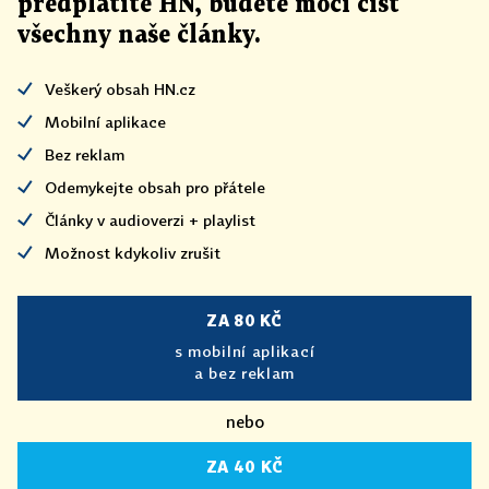
předplatíte HN, budete moci číst
všechny naše články
.
Veškerý obsah HN.cz
Mobilní aplikace
Bez reklam
Odemykejte obsah pro přátele
Články v audioverzi + playlist
Možnost kdykoliv zrušit
ZA 80 KČ
s mobilní aplikací
a bez reklam
nebo
ZA 40 KČ