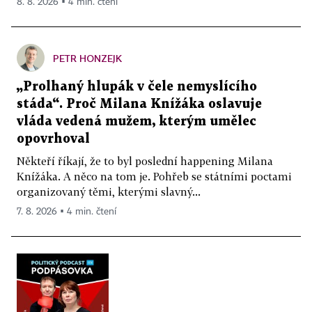
8. 8. 2026 ▪ 4 min. čtení
PETR HONZEJK
„Prolhaný hlupák v čele nemyslícího
stáda“. Proč Milana Knížáka oslavuje
vláda vedená mužem, kterým umělec
opovrhoval
Někteří říkají, že to byl poslední happening Milana
Knížáka. A něco na tom je. Pohřeb se státními poctami
organizovaný těmi, kterými slavný...
7. 8. 2026 ▪ 4 min. čtení