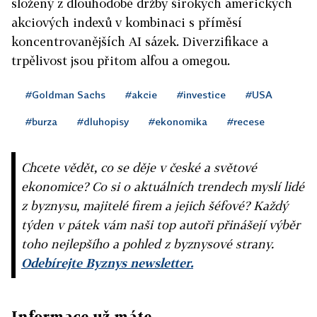
složený z dlouhodobé držby širokých amerických
akciových indexů v kombinaci s příměsí
koncentrovanějších AI sázek. Diverzifikace a
trpělivost jsou přitom alfou a omegou.
#Goldman Sachs
#akcie
#investice
#USA
#burza
#dluhopisy
#ekonomika
#recese
Chcete vědět, co se děje v české a světové
ekonomice? Co si o aktuálních trendech myslí lidé
z byznysu, majitelé firem a jejich šéfové? Každý
týden v pátek vám naši top autoři přinášejí výběr
toho nejlepšího a pohled z byznysové strany.
Odebírejte Byznys newsletter.
Informace už máte