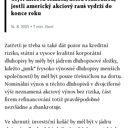
jestli americký akciový rauš vydrží do
konce roku
14. 8. 2025 ▪ 7 min. čtení
Zatřetí: je třeba si také dát pozor na kreditní
riziko, státní a vysoce kvalitní korporátní
dluhopisy by měly být jádrem dluhopisové složky,
kdežto „junk“ (vysoko výnosné dluhopisy menších
společností) by měl být pouze třešničkou na dortu.
Nominální výnos u těchto dluhopisů v dvojciferné
výši neznamená akciový výnos bez rizika, část
firem refinancování totiž pravděpodobně
nezvládne a zbankrotuje.
Ve shrnutí: investiční koláč by měl být v jádru