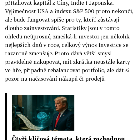
přitahovat kapitál z Číny, Indie i Japonska.
Výjimečnost USA a indexu S&P 500 proto nekončí,
ale bude fungovat spíše pro ty, kteří zůstávají
dlouho zainvestováni. Statistiky jsou v tomto
ohledu neúprosné, zmešká-li investor jen několik
nejlepších dnů v roce, celkový výnos investice se
razantně zmenšuje. Proto dává větší smysl
pravidelně nakupovat, mít zkrátka neustále karty
ve hře, případně rebalancovat portfolio, ale dát si
pozor na načasování nákupů či prodejů.
Čtyři klíčová témata, která rozhodnou,