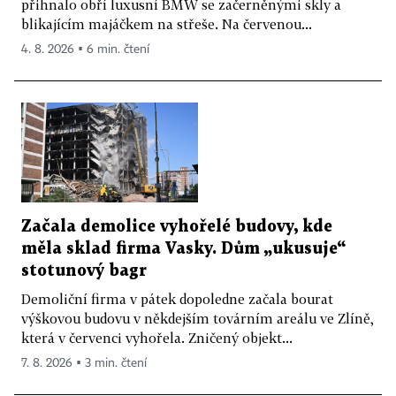
přihnalo obří luxusní BMW se začerněnými skly a
blikajícím majáčkem na střeše. Na červenou...
4. 8. 2026 ▪ 6 min. čtení
Začala demolice vyhořelé budovy, kde
měla sklad firma Vasky. Dům „ukusuje“
stotunový bagr
Demoliční firma v pátek dopoledne začala bourat
výškovou budovu v někdejším továrním areálu ve Zlíně,
která v červenci vyhořela. Zničený objekt...
7. 8. 2026 ▪ 3 min. čtení