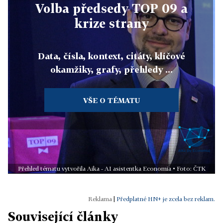
Volba předsedy TOP 09 a
krize strany
Data, čísla, kontext, citáty, klíčové
okamžiky, grafy, přehledy ...
VŠE O TÉMATU
Přehled tématu vytvořila Aika - AI asistentka Economia • Foto: ČTK
|
Předplatné HN+ je zcela bez reklam.
Související články