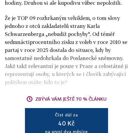
hodiny. Druhou si ale kupodivu vůbec nepoložili.
Že je TOP 09 rozhrkaným vehiklem, o tom slovy
jednoho z otců zakladatelů strany Karla
Schwarzenberga „nebudiž pochyby“. Od téměř
sedmnáctiprocentního zisku z voleb v roce 2010 se
partaj v roce 2025 dostala do situace, kdy by
samostatně nedohrkala do Poslanecké sněmovny.
Jakž takž relevantní je pouze v Praze a celostátně ji
reprezentují osoby, u kterých se i člověk zabývající
politikou otáže: Kdo to je?
ZBÝVÁ VÁM JEŠTĚ 70 % ČLÁNKU
Číst dál za
40 Kč
na první dva měsíce