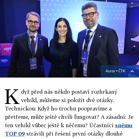
Autor ▪
ČTK
K
dyž před nás někdo postaví rozhrkaný
vehikl, můžeme si položit dvě otázky.
Technickou: Když ho trochu poopravíme a
přetřeme, může ještě chvíli fungovat? A zásadní: Je
ten vehikl vůbec ještě k něčemu? Účastníci
sněmu
TOP 09
strávili při řešení první otázky dlouhé