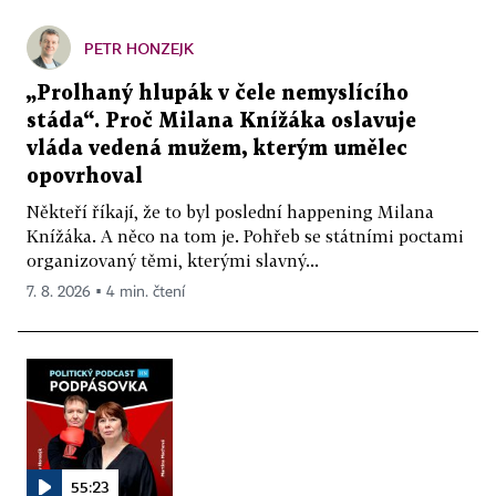
PETR HONZEJK
„Prolhaný hlupák v čele nemyslícího
stáda“. Proč Milana Knížáka oslavuje
vláda vedená mužem, kterým umělec
opovrhoval
Někteří říkají, že to byl poslední happening Milana
Knížáka. A něco na tom je. Pohřeb se státními poctami
organizovaný těmi, kterými slavný...
7. 8. 2026 ▪ 4 min. čtení
55:23