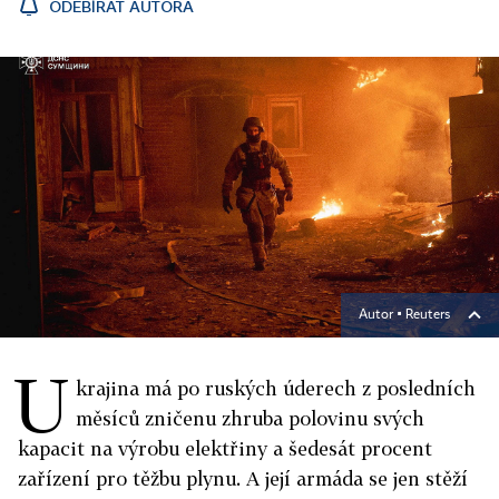
ODEBÍRAT AUTORA
Autor ▪
Reuters
U
krajina má po ruských úderech z posledních
měsíců zničenu zhruba polovinu svých
kapacit na výrobu elektřiny a šedesát procent
zařízení pro těžbu plynu. A její armáda se jen stěží