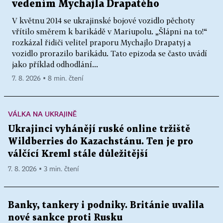
vedením Mychajla Drapatého
V květnu 2014 se ukrajinské bojové vozidlo pěchoty
vřítilo směrem k barikádě v Mariupolu. „Šlápni na to!“
rozkázal řidiči velitel praporu Mychajlo Drapatyj a
vozidlo prorazilo barikádu. Tato epizoda se často uvádí
jako příklad odhodlání...
7. 8. 2026 ▪ 8 min. čtení
VÁLKA NA UKRAJINĚ
Ukrajinci vyhánějí ruské online tržiště
Wildberries do Kazachstánu. Ten je pro
válčící Kreml stále důležitější
7. 8. 2026 ▪ 3 min. čtení
Banky, tankery i podniky. Británie uvalila
nové sankce proti Rusku