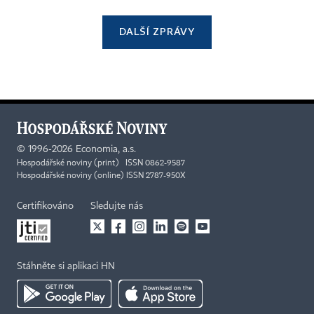
DALŠÍ ZPRÁVY
©
1996-2026
Economia, a.s.
Hospodářské noviny (print) ISSN 0862-9587
Hospodářské noviny (online) ISSN 2787-950X
Certifikováno
Sledujte nás
Stáhněte si aplikaci HN