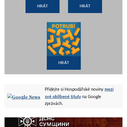
HRÁT
HRÁT
HRÁT
mezi
Přidejte si Hospodářské noviny
své oblíbené tituly
na Google
zprávách.