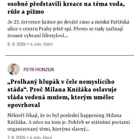
osobně představili kreace na téma voda,
růže a pižmo
Je 23. července krátce po deváté ráno a módní Pařížská
ulice v centru Prahy ještě spí. Přesto se tudy začínají
trousit vybraní lifestyloví...
8. 8. 2026 ▪ 4 min. čtení
PETR HONZEJK
„Prolhaný hlupák v čele nemyslícího
stáda“. Proč Milana Knížáka oslavuje
vláda vedená mužem, kterým umělec
opovrhoval
Někteří říkají, že to byl poslední happening Milana
Knížáka. A něco na tom je. Pohřeb se státními poctami
organizovaný těmi, kterými slavný...
7. 8. 2026 ▪ 4 min. čtení