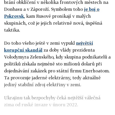
brání obklíčení v několika frontových městech na
Donbasu a v Záporoží. Symbolem toho
je boj o
Pokrovsk
, kam Rusové pronikají v malých
skupinách, což je jejich relativně nová, úspěšná
taktika.
Do toho všeho ještě v zemi vypukl
největší
korupční skandál
za doby vlády prezidenta
Volodymyra Zelenského, kdy skupina podnikatelů a
politiků získala nejméně sto milionů dolarů při
dojednávání zakázek pro státní firmu Enerhoatom.
Ta provozuje jaderné elektrárny, tedy aktuálně
jediný stabilní zdroj elektřiny v zemi.
Ukrajinu tak bezpochyby čeká nejtěžší válečná
zima od ruské invaze v únoru 2022.