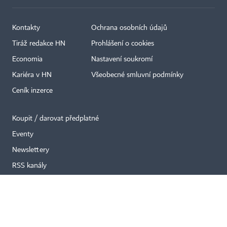
Kontakty
Ochrana osobních údajů
Tiráž redakce HN
Prohlášení o cookies
×
Economia
Nastavení soukromí
Kariéra v HN
Všeobecné smluvní podmínky
Ceník inzerce
Koupit / darovat předplatné
Eventy
Newslettery
RSS kanály
Autorská práva vykonává vydavatel. Bez písemného svolení vydavatele je
zakázáno jakékoli užití částí nebo celku díla, zejména rozmnožování a šíření
jakýmkoli způsobem, mechanickým nebo elektronickým, v českém nebo