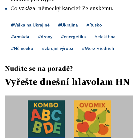
Co vzkázal německý kancléř Zelenskému.
#Válka na Ukrajině
#Ukrajina
#Rusko
#armáda
#drony
#energetika
#elektřina
#Německo
#zbrojní výroba
#Merz Friedrich
Nudíte se na poradě?
Vyřešte dnešní hlavolam HN