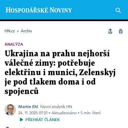
HN.cz
›
Archiv
ANALÝZA
Ukrajina na prahu nejhorší
válečné zimy: potřebuje
elektřinu i munici, Zelenskyj
je pod tlakem doma i od
spojenců
Martin Ehl
hlavní analytik HN
24. 11. 2025 07:21 ▪ Aktualizováno ▪ 5 min. čtení
PŘEHRÁT ČLÁNEK