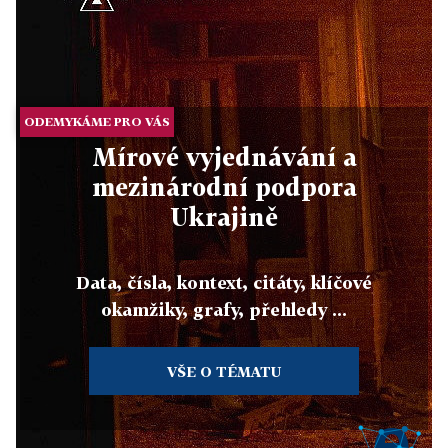
ODEMYKÁME PRO VÁS
Mírové vyjednávání a
mezinárodní podpora
Ukrajině
Data, čísla, kontext, citáty, klíčové
okamžiky, grafy, přehledy ...
VŠE O TÉMATU