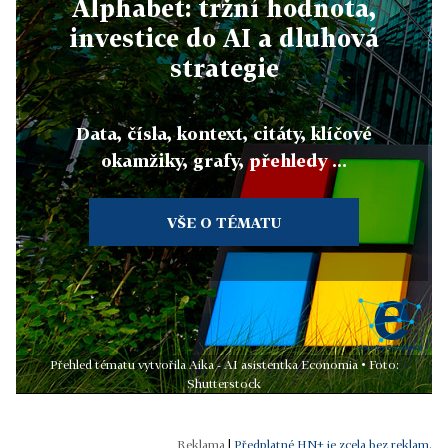
Alphabet: tržní hodnota,
investice do AI a dluhová
strategie
Data, čísla, kontext, citáty, klíčové
okamžiky, grafy, přehledy ...
VŠE O TÉMATU
Přehled tématu vytvořila Aika - AI asistentka Economia • Foto:
Shutterstock
|
Předplatné HN+ je zcela bez reklam.