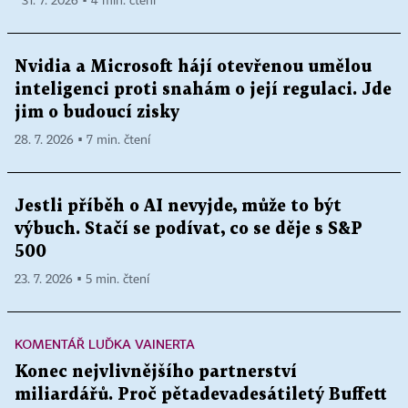
31. 7. 2026 ▪ 4 min. čtení
Nvidia a Microsoft hájí otevřenou umělou
inteligenci proti snahám o její regulaci. Jde
jim o budoucí zisky
28. 7. 2026 ▪ 7 min. čtení
Jestli příběh o AI nevyjde, může to být
výbuch. Stačí se podívat, co se děje s S&P
500
23. 7. 2026 ▪ 5 min. čtení
KOMENTÁŘ LUĎKA VAINERTA
Konec nejvlivnějšího partnerství
miliardářů. Proč pětadevadesátiletý Buffett