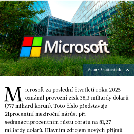
Autor ▪
Shutterstock
M
icrosoft za poslední čtvrtletí roku 2025
oznámil provozní zisk 38,3 miliardy dolarů
(777 miliard korun). Toto číslo představuje
21procentní meziroční nárůst při
sedmnáctiprocentním růstu obratu na 81,27
miliardy dolarů. Hlavním zdrojem nových příjmů