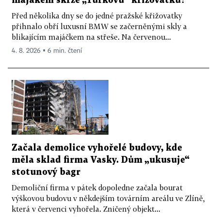
majákem skrze „Turkovu“ křižovatku?
Před několika dny se do jedné pražské křižovatky
přihnalo obří luxusní BMW se začerněnými skly a
blikajícím majáčkem na střeše. Na červenou...
4. 8. 2026 ▪ 6 min. čtení
Začala demolice vyhořelé budovy, kde
měla sklad firma Vasky. Dům „ukusuje“
stotunový bagr
Demoliční firma v pátek dopoledne začala bourat
výškovou budovu v někdejším továrním areálu ve Zlíně,
která v červenci vyhořela. Zničený objekt...