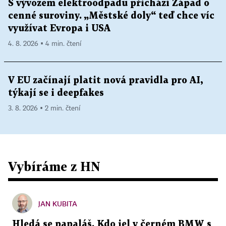
S vývozem elektroodpadu přichází Západ o
cenné suroviny. „Městské doly“ teď chce víc
využívat Evropa i USA
4. 8. 2026 ▪ 4 min. čtení
V EU začínají platit nová pravidla pro AI,
týkají se i deepfakes
3. 8. 2026 ▪ 2 min. čtení
Vybíráme z HN
JAN KUBITA
Hledá se papaláš. Kdo jel v černém BMW s