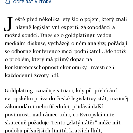
ODEBÍRAT AUTORA
J
eště před několika lety šlo o pojem, který znali
hlavně legislativní experti, zákonodárci a
možná soudci. Dnes se o goldplatingu vedou
mediální diskuse, vycházejí o něm analýzy, pořádají
se odborné konference mezi podnikateli. Jde totiž
o problém, který má přímý dopad na
konkurenceschopnost ekonomiky, investice i
každodenní životy lidí.
Goldplating označuje situaci, kdy při přebírání
evropského práva do české legislativy stát, rozuměj
zákonodárci nebo úředníci, přidává další
povinnosti nad rámec toho, co Evropská unie
skutečně požaduje. Tento „zlatý nátěr“ může mít
podobu přísnějších limitů, kratších lhůt,