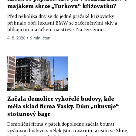
majákem skrze „Turkovu“ křižovatku?
Před několika dny se do jedné pražské křižovatky
přihnalo obří luxusní BMW se začerněnými skly a
blikajícím majáčkem na střeše. Na červenou...
4. 8. 2026 ▪ 6 min. čtení
Začala demolice vyhořelé budovy, kde
měla sklad firma Vasky. Dům „ukusuje“
stotunový bagr
Demoliční firma v pátek dopoledne začala bourat
výškovou budovu v někdejším továrním areálu ve Zlíně,