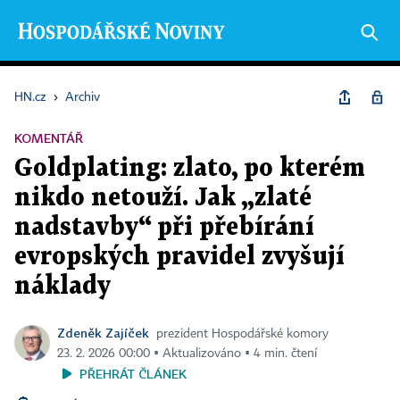
HN.cz
›
Archiv
KOMENTÁŘ
Goldplating: zlato, po kterém
nikdo netouží. Jak „zlaté
nadstavby“ při přebírání
evropských pravidel zvyšují
náklady
Zdeněk Zajíček
prezident Hospodářské komory
23. 2. 2026 00:00 ▪ Aktualizováno ▪ 4 min. čtení
PŘEHRÁT ČLÁNEK