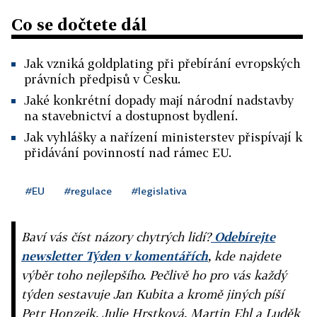
Co se dočtete dál
Jak vzniká goldplating při přebírání evropských
právních předpisů v Česku.
Jaké konkrétní dopady mají národní nadstavby
na stavebnictví a dostupnost bydlení.
Jak vyhlášky a nařízení ministerstev přispívají k
přidávání povinností nad rámec EU.
#EU
#regulace
#legislativa
Baví vás číst názory chytrých lidí?
Odebírejte
newsletter Týden v komentářích
, kde najdete
výběr toho nejlepšího. Pečlivě ho pro vás každý
týden sestavuje Jan Kubita a kromě jiných píší
Petr Honzejk, Julie Hrstková, Martin Ehl a Luděk