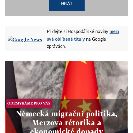
HRÁT
mezi
Přidejte si Hospodářské noviny
své oblíbené tituly
na Google
zprávách.
ODEMYKÁME PRO VÁS
Německá migrační politika,
Merzova rétorika a
ekonomické dopady