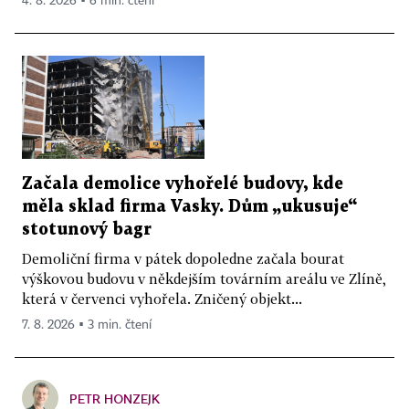
4. 8. 2026 ▪ 6 min. čtení
Začala demolice vyhořelé budovy, kde
měla sklad firma Vasky. Dům „ukusuje“
stotunový bagr
Demoliční firma v pátek dopoledne začala bourat
výškovou budovu v někdejším továrním areálu ve Zlíně,
která v červenci vyhořela. Zničený objekt...
7. 8. 2026 ▪ 3 min. čtení
PETR HONZEJK