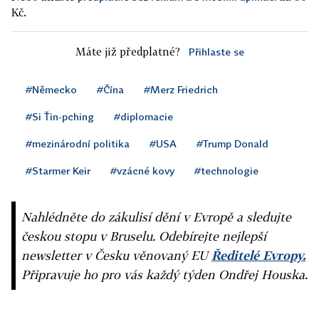
Kč.
Máte již předplatné?
Přihlaste se
#Německo
#Čína
#Merz Friedrich
#Si Ťin-pching
#diplomacie
#mezinárodní politika
#USA
#Trump Donald
#Starmer Keir
#vzácné kovy
#technologie
Nahlédněte do zákulisí dění v Evropě a sledujte
českou stopu v Bruselu. Odebírejte nejlepší
newsletter v Česku věnovaný EU
Ředitelé Evropy.
Připravuje ho pro vás každý týden Ondřej Houska.