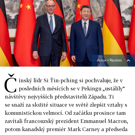
Autor ▪
Reuters
Č
ínský lídr Si Ťin-pching si pochvaluje, že v
posledních měsících se v Pekingu „ustálily“
návštěvy nejvyšších představitelů Západu. Ti
se snaží za složité situace ve světě zlepšit vztahy s
komunistickou velmocí. Od začátku prosince tam
zavítali francouzský prezident Emmanuel Macron,
potom kanadský premiér Mark Carney a předseda