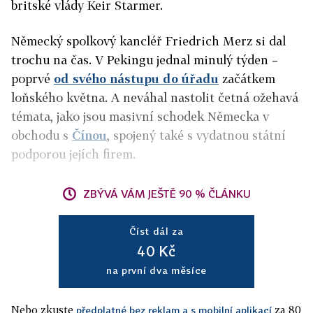
britské vlády Keir Starmer.
Německý spolkový kancléř Friedrich Merz si dal
trochu na čas. V Pekingu jednal minulý týden –
poprvé
od svého nástupu do úřadu
začátkem
loňského května. A neváhal nastolit četná ožehavá
témata, jako jsou masivní schodek Německa v
obchodu s
Čínou
, spojený také s vydatnou státní
podporou jejích firem.
ZBÝVÁ VÁM JEŠTĚ 90 % ČLÁNKU
Číst dál za
40 Kč
na první dva měsíce
Nebo zkuste
za 80
předplatné bez reklam a s mobilní aplikací