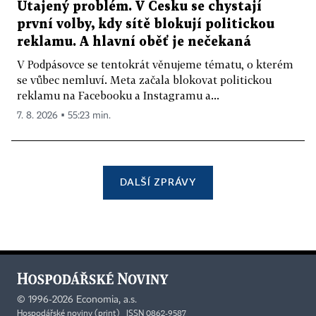
Utajený problém. V Česku se chystají
první volby, kdy sítě blokují politickou
reklamu. A hlavní oběť je nečekaná
V Podpásovce se tentokrát věnujeme tématu, o kterém
se vůbec nemluví. Meta začala blokovat politickou
reklamu na Facebooku a Instagramu a...
7. 8. 2026 ▪ 55:23 min.
DALŠÍ ZPRÁVY
©
1996-2026
Economia, a.s.
Hospodářské noviny (print) ISSN 0862-9587