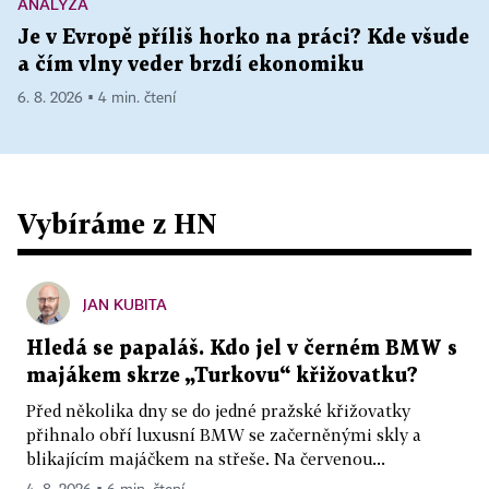
ANALÝZA
Je v Evropě příliš horko na práci? Kde všude
a čím vlny veder brzdí ekonomiku
6. 8. 2026 ▪ 4 min. čtení
Vybíráme z HN
JAN KUBITA
Hledá se papaláš. Kdo jel v černém BMW s
majákem skrze „Turkovu“ křižovatku?
Před několika dny se do jedné pražské křižovatky
přihnalo obří luxusní BMW se začerněnými skly a
blikajícím majáčkem na střeše. Na červenou...