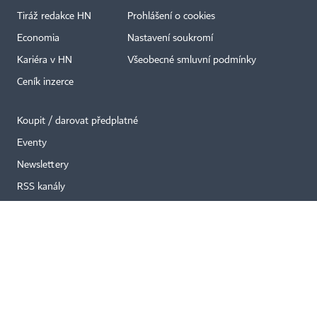
Tiráž redakce HN
Prohlášení o cookies
×
Economia
Nastavení soukromí
Kariéra v HN
Všeobecné smluvní podmínky
Ceník inzerce
Koupit / darovat předplatné
Eventy
Newslettery
RSS kanály
Autorská práva vykonává vydavatel. Bez písemného svolení vydavatele je
zakázáno jakékoli užití částí nebo celku díla, zejména rozmnožování a šíření
jakýmkoli způsobem, mechanickým nebo elektronickým, v českém nebo
jiném jazyce. Bez souhlasu vydavatele je zakázáno též rozmnožování
obsahu pro účely automatizované analýzy textů nebo dat
podle ustanovení § 39c autorského zákona.