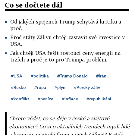
Co se dočtete dál
Od jakých spojenců Trump schytává kritiku a
proč.
Proč státy Zálivu chtějí zastavit své investice v
USA.
Jak chtějí USA řešit rostoucí ceny energií na
trzích a proč je to pro Trumpa problém.
#USA
#politika
#Trump Donald
#Írán
#Rusko
#ropa
#plyn
#Perský záliv
#konflikt
#peníze
#inflace
#republikáni
Chcete vědět, co se děje v české a světové
ekonomice? Co si o aktuálních trendech myslí lidé
z byznysu, majitelé firem a jejich šéfové? Každý