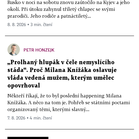
Rusko v noci na sobotu znovu zaútočilo na Kyjev a jeho
okolí. Při útoku zahynul tříletý chlapec se svými
prarodiči. Jeho rodiče a patnáctiletý...
8. 8. 2026 ▪ 3 min. čtení
PETR HONZEJK
„Prolhaný hlupák v čele nemyslícího
stáda“. Proč Milana Knížáka oslavuje
vláda vedená mužem, kterým umělec
opovrhoval
Někteří říkají, že to byl poslední happening Milana
Knížáka. A něco na tom je. Pohřeb se státními poctami
organizovaný těmi, kterými slavný...
7. 8. 2026 ▪ 4 min. čtení