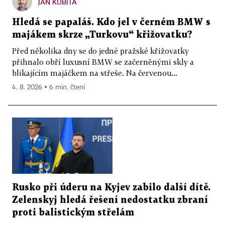
JAN KUBITA
Hledá se papaláš. Kdo jel v černém BMW s
majákem skrze „Turkovu“ křižovatku?
Před několika dny se do jedné pražské křižovatky
přihnalo obří luxusní BMW se začerněnými skly a
blikajícím majáčkem na střeše. Na červenou...
4. 8. 2026 ▪ 6 min. čtení
Rusko při úderu na Kyjev zabilo další dítě.
Zelenskyj hledá řešení nedostatku zbraní
proti balistickým střelám