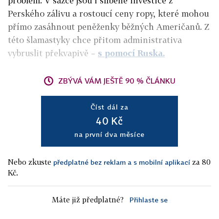
problém. V sázce jsou i slíbené investice z
Perského zálivu a rostoucí ceny ropy, které mohou
přímo zasáhnout peněženky běžných Američanů. Z
této šlamastyky chce přitom administrativa
vybruslit překvapivě –
s pomocí Ruska.
ZBÝVÁ VÁM JEŠTĚ 90 % ČLÁNKU
Číst dál za
40 Kč
na první dva měsíce
Nebo zkuste
za 80
předplatné bez reklam a s mobilní aplikací
Kč.
Máte již předplatné?
Přihlaste se