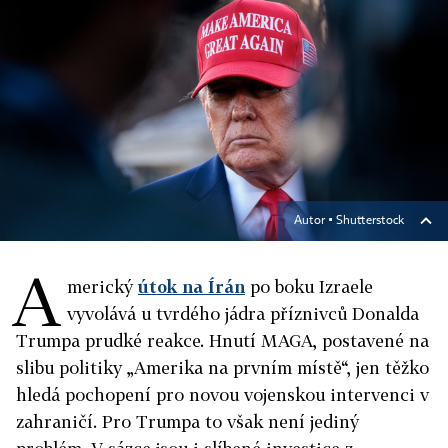
Autor ▪
Shutterstock
A
merický
útok na Írán
po boku Izraele
vyvolává u tvrdého jádra příznivců Donalda
Trumpa prudké reakce. Hnutí MAGA, postavené na
slibu politiky „Amerika na prvním místě“, jen těžko
hledá pochopení pro novou vojenskou intervenci v
zahraničí. Pro Trumpa to však není jediný