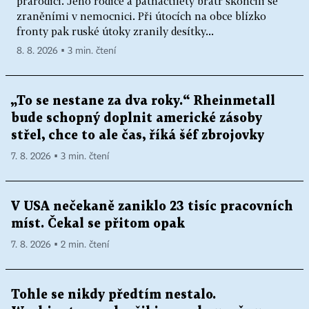
prarodiči. Jeho rodiče a patnáctiletý bratr skončili se
zraněními v nemocnici. Při útocích na obce blízko
fronty pak ruské útoky zranily desítky...
8. 8. 2026 ▪ 3 min. čtení
„To se nestane za dva roky.“ Rheinmetall
bude schopný doplnit americké zásoby
střel, chce to ale čas, říká šéf zbrojovky
7. 8. 2026 ▪ 3 min. čtení
V USA nečekaně zaniklo 23 tisíc pracovních
míst. Čekal se přitom opak
7. 8. 2026 ▪ 2 min. čtení
Tohle se nikdy předtím nestalo.