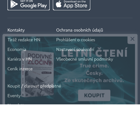
×
Kontakty
Ochrana osobních údajů
Tiráž redakce HN
Prohlášení o cookies
Economia
Nastavení soukromí
Kariéra v HN
Všeobecné smluvní podmínky
Ceník inzerce
Koupit / darovat předplatné
Eventy
Newslettery
RSS kanály
Autorská práva vykonává vydavatel. Bez písemného svolení vydavatele je