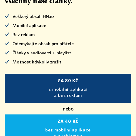
všechny naše články
.
Veškerý obsah HN.cz
Mobilní aplikace
Bez reklam
Odemykejte obsah pro přátele
Články v audioverzi + playlist
Možnost kdykoliv zrušit
ZA 80 KČ
s mobilní aplikací
a bez reklam
nebo
ZA 40 KČ
bez mobilní aplikace
a s reklamou