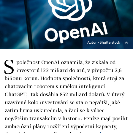
Autor ▪
Shutterstock
S
polečnost OpenAI oznámila, že získala od
investorů 122 miliard dolarů, v přepočtu 2,6
bilionu korun. Hodnota společnosti, která stojí za
chatovacím robotem s umělou inteligencí
ChatGPT, tak dosáhla 852 miliard dolarů. V úterý
uzavřené kolo investování se stalo největší, jaké
zatím firma uskutečnila, a řadí se k vůbec
největším transakcím v historii. Peníze mají posílit
ambiciózní plány rozšíření výpočetní kapacity,