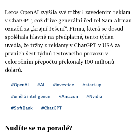
Letos OpenAI zvýšila své tržby i zavedením reklam
v ChatGPT, což dříve generální ředitel Sam Altman
označil za „krajní řešení“. Firma, která se dosud
spoléhala hlavně na předplatné, tento týden
uvedla, že tržby z reklamy v ChatGPT v USA za
prvních šest týdnů testovacího provozu v
celoročním přepočtu překonaly 100 milionů
dolarů.
#OpenAI
#AI
#investice
#start-up
#umělá inteligence
#Amazon
#Nvidia
#SoftBank
#ChatGPT
Nudíte se na poradě?