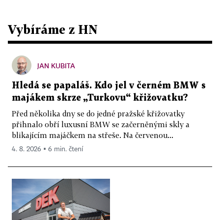
Vybíráme z HN
JAN KUBITA
Hledá se papaláš. Kdo jel v černém BMW s
majákem skrze „Turkovu“ křižovatku?
Před několika dny se do jedné pražské křižovatky
přihnalo obří luxusní BMW se začerněnými skly a
blikajícím majáčkem na střeše. Na červenou...
4. 8. 2026 ▪ 6 min. čtení