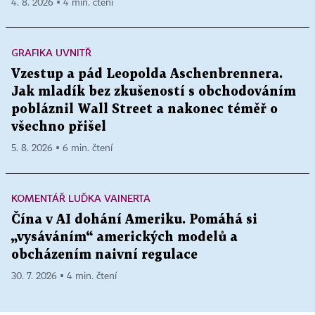
4. 8. 2026 ▪ 4 min. čtení
GRAFIKA UVNITŘ
Vzestup a pád Leopolda Aschenbrennera.
Jak mladík bez zkušeností s obchodováním
pobláznil Wall Street a nakonec téměř o
všechno přišel
5. 8. 2026 ▪ 6 min. čtení
KOMENTÁŘ LUĎKA VAINERTA
Čína v AI dohání Ameriku. Pomáhá si
„vysáváním“ amerických modelů a
obcházením naivní regulace
30. 7. 2026 ▪ 4 min. čtení