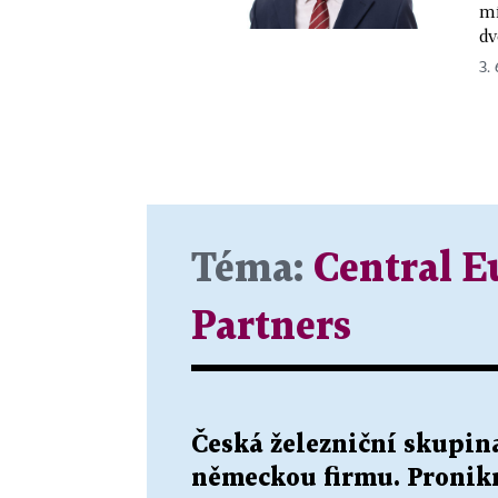
mí
dv
3.
Téma:
Central E
Partners
Česká železniční skupi
německou firmu. Pronik