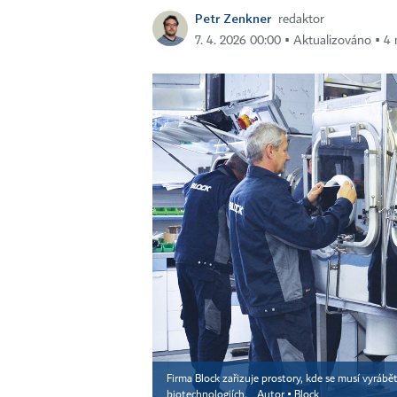
Petr Zenkner
redaktor
7. 4. 2026 00:00 ▪ Aktualizováno ▪ 4 
Firma Block zařizuje prostory, kde se musí vyrábě
biotechnologiích.
Autor ▪
Block