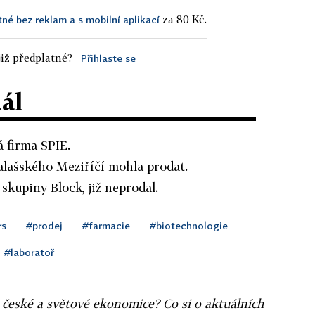
za 80 Kč.
tné bez reklam a s mobilní aplikací
iž předplatné?
Přihlaste se
dál
á firma SPIE.
Valašského Meziříčí mohla prodat.
skupiny Block, již neprodal.
rs
#prodej
#farmacie
#biotechnologie
#laboratoř
v české a světové ekonomice? Co si o aktuálních