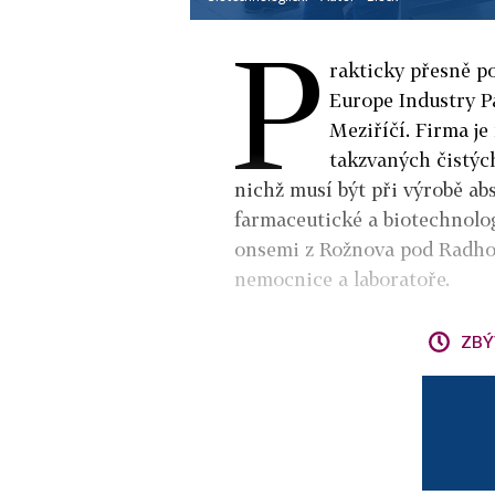
P
rakticky přesně p
Europe Industry P
Meziříčí. Firma je
takzvaných čistých
nichž musí být při výrobě abs
farmaceutické a biotechnolog
onsemi z Rožnova pod Radhoš
nemocnice a laboratoře.
ZBÝ