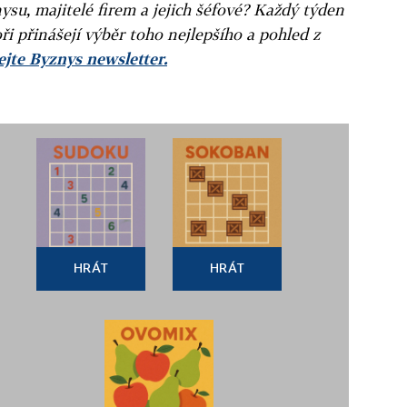
ysu, majitelé firem a jejich šéfové? Každý týden
ři přinášejí výběr toho nejlepšího a pohled z
jte Byznys newsletter.
HRÁT
HRÁT