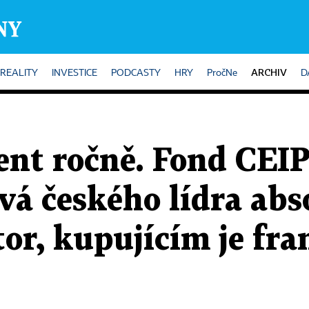
ARCHIV
REALITY
INVESTICE
PODCASTY
HRY
PročNe
D
ent ročně. Fond CEIP
vá českého lídra abs
tor, kupujícím je fr