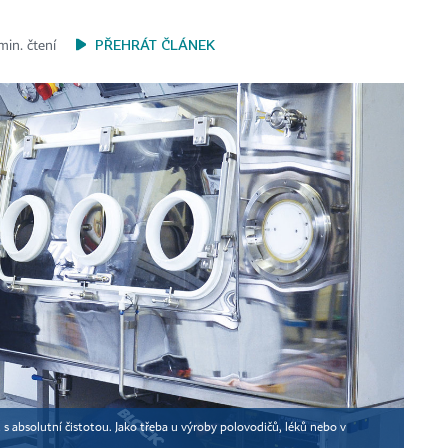
PŘEHRÁT ČLÁNEK
min. čtení
t s absolutní čistotou. Jako třeba u výroby polovodičů, léků nebo v