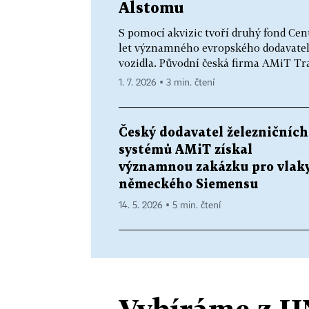
Alstomu
S pomocí akvizic tvoří druhý fond Cen
let významného evropského dodavatele
vozidla. Původní česká firma AMiT Tra
1. 7. 2026 ▪ 3 min. čtení
Český dodavatel železničních
systémů AMiT získal
významnou zakázku pro vlak
německého Siemensu
14. 5. 2026 ▪ 5 min. čtení
Vybíráme z H