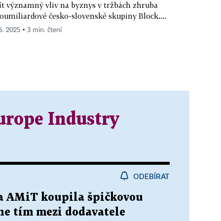
t významný vliv na byznys v tržbách zhruba
oumiliardové česko-slovenské skupiny Block....
 6. 2025 ▪ 3 min. čtení
urope Industry
ODEBÍRAT
na AMiT koupila špičkovou
ne tím mezi dodavatele