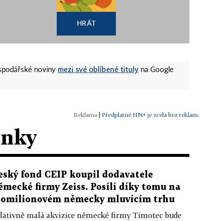
HRÁT
mezi své oblíbené tituly
ospodářské noviny
na Google
|
Předplatné HN+ je zcela bez reklam.
ánky
eský fond CEIP koupil dodavatele
ěmecké firmy Zeiss. Posílí díky tomu na
tomilionovém německy mluvícím trhu
lativně malá akvizice německé firmy Timotec bude