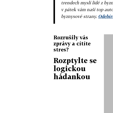
trendech myslí lidé z byzn
v pátek vám naši top auto
byznysové strany.
Odebíre
Rozrušily vás
zprávy a cítíte
stres?
Rozptylte se
logickou
hádankou