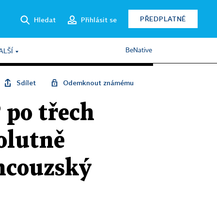
PŘEDPLATNÉ
Hledat
Přihlásit se
BeNative
ALŠÍ
Sdílet
Odemknout známému
 po třech
olutně
ancouzský