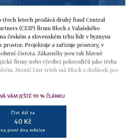
o třech letech prodává druhý fond Central
artners (CEIP) firmu Block z Valašského
 na českém a slovenském trhu lídr v byznysu
 prostor. Projektuje a zařizuje prostory, v
olutní čistota. Zákazníky jsou tak hlavně
ické firmy nebo výrobci polovodičů jako třeba
těm. Menší část tržeb má Block z dodávek pro
VÁ VÁM JEŠTĚ 90 % ČLÁNKU
Číst dál za
40 Kč
na první dva měsíce