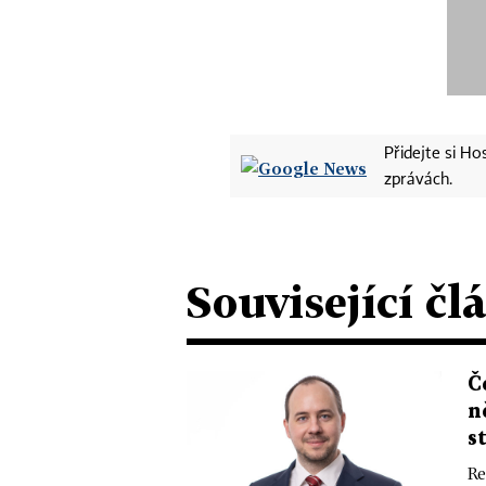
Přidejte si H
zprávách.
Související čl
Č
n
s
Re