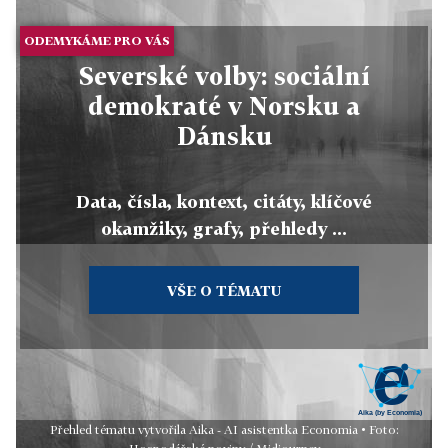
ODEMYKÁME PRO VÁS
Severské volby: sociální
demokraté v Norsku a
Dánsku
Data, čísla, kontext, citáty, klíčové
okamžiky, grafy, přehledy ...
VŠE O TÉMATU
Přehled tématu vytvořila Aika - AI asistentka Economia • Foto: