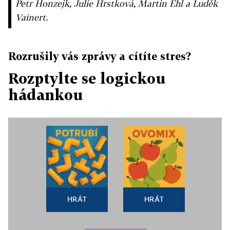
Petr Honzejk, Julie Hrstková, Martin Ehl a Luděk
Vainert.
Rozrušily vás zprávy a cítíte stres?
Rozptylte se logickou
hádankou
HRÁT
HRÁT