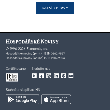
DALŠÍ ZPRÁVY
©
1996-2026
Economia, a.s.
Hospodářské noviny (print) ISSN 0862-9587
Hospodářské noviny (online) ISSN 2787-950X
Certifikováno
Sledujte nás
Stáhněte si aplikaci HN