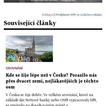
Hospodářské noviny / Midjourney
|
Předplatné HN+ je zcela bez reklam.
Související články
SROVNÁNÍ
Kde se žije lépe než v Česku? Porazilo nás
přes dvacet zemí, nejlákavějších je těchto
osm
V Česku se žije dobře. Ve velkém srovnání, které na
základě dat Světové banky nebo OSN vypracovaly HN,
se umístilo na dvaadvacátém místě a...