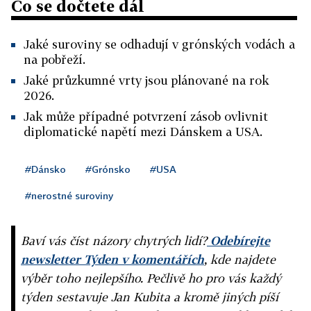
Co se dočtete dál
Jaké suroviny se odhadují v grónských vodách a
na pobřeží.
Jaké průzkumné vrty jsou plánované na rok
2026.
Jak může případné potvrzení zásob ovlivnit
diplomatické napětí mezi Dánskem a USA.
#Dánsko
#Grónsko
#USA
#nerostné suroviny
Baví vás číst názory chytrých lidí?
Odebírejte
newsletter Týden v komentářích
, kde najdete
výběr toho nejlepšího. Pečlivě ho pro vás každý
týden sestavuje Jan Kubita a kromě jiných píší