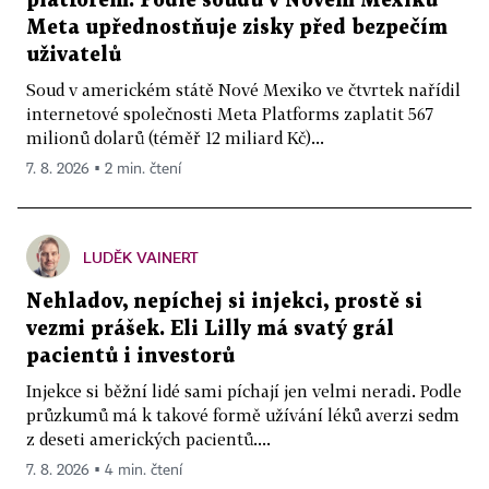
platforem. Podle soudu v Novém Mexiku
Meta upřednostňuje zisky před bezpečím
uživatelů
Soud v americkém státě Nové Mexiko ve čtvrtek nařídil
internetové společnosti Meta Platforms zaplatit 567
milionů dolarů (téměř 12 miliard Kč)...
7. 8. 2026 ▪ 2 min. čtení
LUDĚK VAINERT
Nehladov, nepíchej si injekci, prostě si
vezmi prášek. Eli Lilly má svatý grál
pacientů i investorů
Injekce si běžní lidé sami píchají jen velmi neradi. Podle
průzkumů má k takové formě užívání léků averzi sedm
z deseti amerických pacientů....
7. 8. 2026 ▪ 4 min. čtení