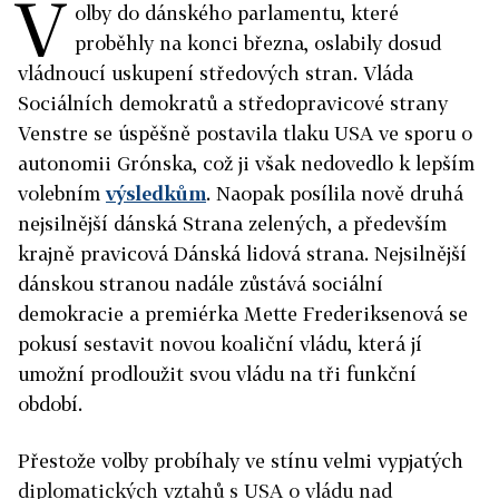
V
olby do dánského parlamentu, které
proběhly na konci března, oslabily dosud
vládnoucí uskupení středových stran. Vláda
Sociálních demokratů a středopravicové strany
Venstre se úspěšně postavila tlaku USA ve sporu o
autonomii Grónska, což ji však nedovedlo k lepším
volebním
výsledkům
. Naopak posílila nově druhá
nejsilnější dánská Strana zelených, a především
krajně pravicová Dánská lidová strana. Nejsilnější
dánskou stranou nadále zůstává sociální
demokracie a premiérka Mette Frederiksenová se
pokusí sestavit novou koaliční vládu, která jí
umožní prodloužit svou vládu na tři funkční
období.
Přestože volby probíhaly ve stínu velmi vypjatých
diplomatických vztahů s USA o vládu nad