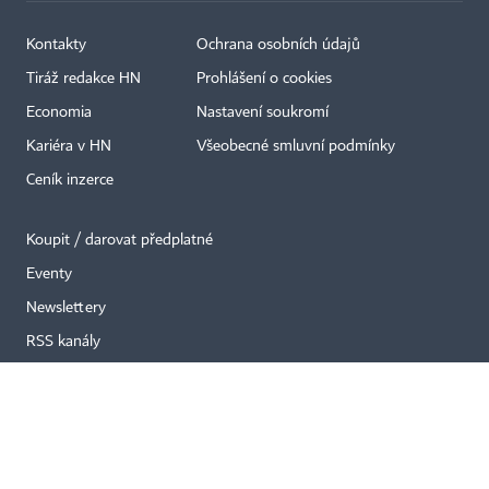
Kontakty
Ochrana osobních údajů
Tiráž redakce HN
Prohlášení o cookies
×
Economia
Nastavení soukromí
Kariéra v HN
Všeobecné smluvní podmínky
Ceník inzerce
Koupit / darovat předplatné
Eventy
Newslettery
RSS kanály
Autorská práva vykonává vydavatel. Bez písemného svolení vydavatele je
zakázáno jakékoli užití částí nebo celku díla, zejména rozmnožování a šíření
jakýmkoli způsobem, mechanickým nebo elektronickým, v českém nebo
jiném jazyce. Bez souhlasu vydavatele je zakázáno též rozmnožování