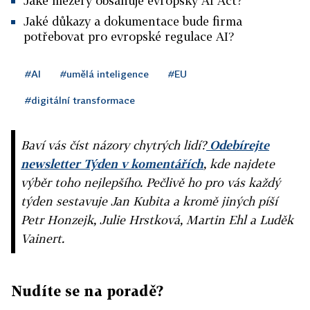
Jaké mezery obsahuje evropský AI Act?
Jaké důkazy a dokumentace bude firma
potřebovat pro evropské regulace AI?
#AI
#umělá inteligence
#EU
#digitální transformace
Baví vás číst názory chytrých lidí?
Odebírejte
newsletter Týden v komentářích
, kde najdete
výběr toho nejlepšího. Pečlivě ho pro vás každý
týden sestavuje Jan Kubita a kromě jiných píší
Petr Honzejk, Julie Hrstková, Martin Ehl a Luděk
Vainert.
Nudíte se na poradě?