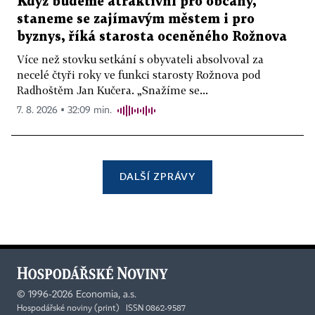
Když budeme atraktivní pro občany,
staneme se zajímavým městem i pro
byznys, říká starosta oceněného Rožnova
Více než stovku setkání s obyvateli absolvoval za
necelé čtyři roky ve funkci starosty Rožnova pod
Radhoštěm Jan Kučera. „Snažíme se...
7. 8. 2026 ▪ 32:09 min.
DALŠÍ ZPRÁVY
©
1996-2026
Economia, a.s.
Hospodářské noviny (print) ISSN 0862-9587