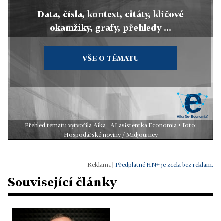
Data, čísla, kontext, citáty, klíčové
okamžiky, grafy, přehledy ...
VŠE O TÉMATU
Přehled tématu vytvořila Aika - AI asistentka Economia • Foto:
Hospodářské noviny / Midjourney
|
Předplatné HN+ je zcela bez reklam.
Související články