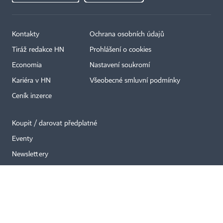
Kontakty
Ochrana osobních údajů
×
Tiráž redakce HN
Prohlášení o cookies
Economia
Nastavení soukromí
Kariéra v HN
Všeobecné smluvní podmínky
Ceník inzerce
Koupit / darovat předplatné
Eventy
Newslettery
RSS kanály
Autorská práva vykonává vydavatel. Bez písemného svolení vydavatele je
zakázáno jakékoli užití částí nebo celku díla, zejména rozmnožování a šíření