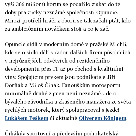
výši 366 milionů korun se podařilo získat do té
doby prakticky neznámé společnosti Opuncie.
Mnozí protřelí hráči z oboru se tak začali ptát, kdo
za ambiciózním nováčkem stojí a co je zač.
Opuncie sídlí v moderním domě v pražské Michli,
kde se o sídlo dělí s řadou dalších firem působících
v nejrůznějších odvětvích od rezidenčního
developmentu přes IT až po obchod s kvalitními
víny. Spojujícím prvkem jsou podnikatelé Jiří
Dorňák a Miloš Čihák. Fanouškům motosportu
minimálně druhé z jmen není neznámé. Jde o
bývalého závodníka a zkušeného manažera ze světa
rychlých motorek, který spolupracoval s jezdci
Lukášem Peškem
či aktuálně
Oliverem Königem
.
Čihákův sportovní a především podnikatelský