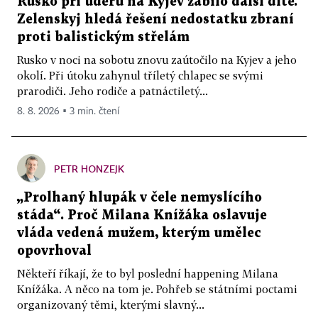
Rusko při úderu na Kyjev zabilo další dítě.
Zelenskyj hledá řešení nedostatku zbraní
proti balistickým střelám
Rusko v noci na sobotu znovu zaútočilo na Kyjev a jeho
okolí. Při útoku zahynul tříletý chlapec se svými
prarodiči. Jeho rodiče a patnáctiletý...
8. 8. 2026 ▪ 3 min. čtení
PETR HONZEJK
„Prolhaný hlupák v čele nemyslícího
stáda“. Proč Milana Knížáka oslavuje
vláda vedená mužem, kterým umělec
opovrhoval
Někteří říkají, že to byl poslední happening Milana
Knížáka. A něco na tom je. Pohřeb se státními poctami
organizovaný těmi, kterými slavný...