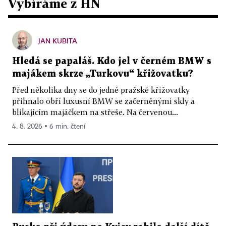
Vybíráme z HN
JAN KUBITA
Hledá se papaláš. Kdo jel v černém BMW s
majákem skrze „Turkovu“ křižovatku?
Před několika dny se do jedné pražské křižovatky
přihnalo obří luxusní BMW se začerněnými skly a
blikajícím majáčkem na střeše. Na červenou...
4. 8. 2026 ▪ 6 min. čtení