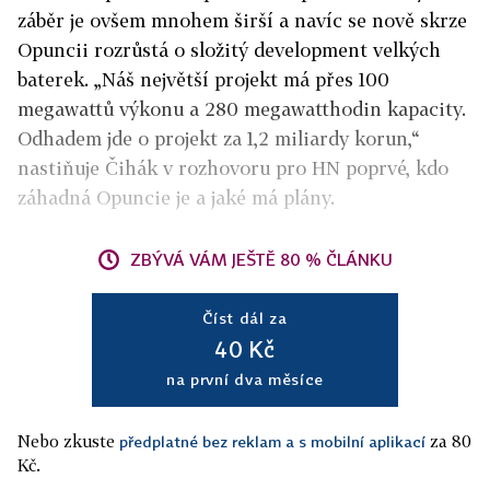
záběr je ovšem mnohem širší a navíc se nově skrze
Opuncii rozrůstá o složitý development velkých
baterek. „Náš největší projekt má přes 100
megawattů výkonu a 280 megawatthodin kapacity.
Odhadem jde o projekt za 1,2 miliardy korun,“
nastiňuje Čihák v rozhovoru pro HN poprvé, kdo
záhadná Opuncie je a jaké má plány.
ZBÝVÁ VÁM JEŠTĚ 80 % ČLÁNKU
Číst dál za
40 Kč
na první dva měsíce
Nebo zkuste
za 80
předplatné bez reklam a s mobilní aplikací
Kč.