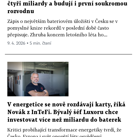
čtyři miliardy a budují i první soukromou
rozvodnu
Zápis o největším bateriovém úložišti v Česku se v
pomyslné knize rekordů v poslední době často
přepisuje. Zhruba koncem letošního léta ho...
9. 4. 2026 ▪ 5 min. čtení
V energetice se nově rozdávají karty, říká
Novák z InTeFi. Bývalý šéf Luxoru chce
investovat více než miliardu do baterek
Kritici probíhající transformace energetiky tvrdí, že
Česko, Evropa i svět opouští léty osvědčený