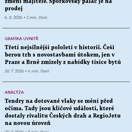
změní majitele. Šporkovský palác je na
prodej
6. 8. 2026 ▪ 3 min. čtení
GRAFIKA UVNITŘ
Třetí nejsilnější pololetí v historii. Češi
berou trh s novostavbami útokem, jen v
Praze a Brně zmizely z nabídky tisíce bytů
30. 7. 2026 ▪ 4 min. čtení
ANALÝZA
Tendry na dotované vlaky se mění před
očima. Tady jsou klíčové události, které
dostaly rivalitu Českých drah a RegioJetu
na novou úroveň