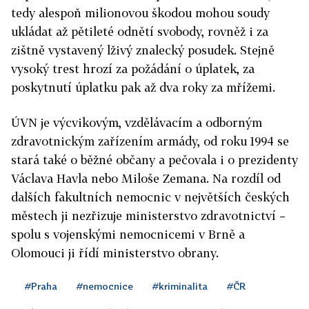
tedy alespoň milionovou škodou mohou soudy
ukládat až pětileté odnětí svobody, rovněž i za
zištně vystavený lživý znalecký posudek. Stejně
vysoký trest hrozí za požádání o úplatek, za
poskytnutí úplatku pak až dva roky za mřížemi.
ÚVN je výcvikovým, vzdělávacím a odborným
zdravotnickým zařízením armády, od roku 1994 se
stará také o běžné občany a pečovala i o prezidenty
Václava Havla nebo Miloše Zemana. Na rozdíl od
dalších fakultních nemocnic v největších českých
městech ji nezřizuje ministerstvo zdravotnictví –
spolu s vojenskými nemocnicemi v Brně a
Olomouci ji řídí ministerstvo obrany.
#Praha
#nemocnice
#kriminalita
#ČR