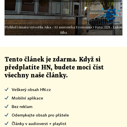
Přehled tématu vytvořila Aika - AI asistentka Economia • Foto: HN - Lukáš
Bíba
Tento článek
je
zdarma. Když si
předplatíte HN, budete moci číst
všechny naše články
.
Veškerý obsah HN.cz
Mobilní aplikace
Bez reklam
Odemykejte obsah pro přátele
Články v audioverzi + playlist