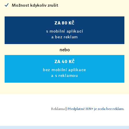
Možnost kdykoliv zrušit
ZA 80 KČ
s mobilní aplikací
a bez reklam
nebo
ZA 40 KČ
bez mobilní aplikace
a s reklamou
|
Předplatné HN+ je zcela bez reklam.