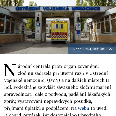
Autor ▪
HN - Lukáš Bíba
N
árodní centrála proti organizovanému
zločinu zadržela při úterní razii v Ústřední
vojenské nemocnici (ÚVN) a na dalších místech 11
lidí. Podezírá je ze zvlášť závažného zločinu maření
spravedlnosti, dále z podvodu, padělání lékařských
zpráv, vystavování nepravdivých posudků,
přijímání úplatků a podplácení. Na
webu
to uvedl
Richard Petrásek, šéf dozorujícího Obvodního