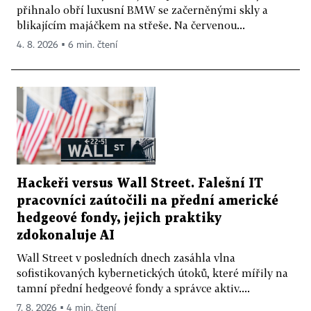
přihnalo obří luxusní BMW se začerněnými skly a
blikajícím majáčkem na střeše. Na červenou...
4. 8. 2026 ▪ 6 min. čtení
Hackeři versus Wall Street. Falešní IT
pracovníci zaútočili na přední americké
hedgeové fondy, jejich praktiky
zdokonaluje AI
Wall Street v posledních dnech zasáhla vlna
sofistikovaných kybernetických útoků, které mířily na
tamní přední hedgeové fondy a správce aktiv....
7. 8. 2026 ▪ 4 min. čtení