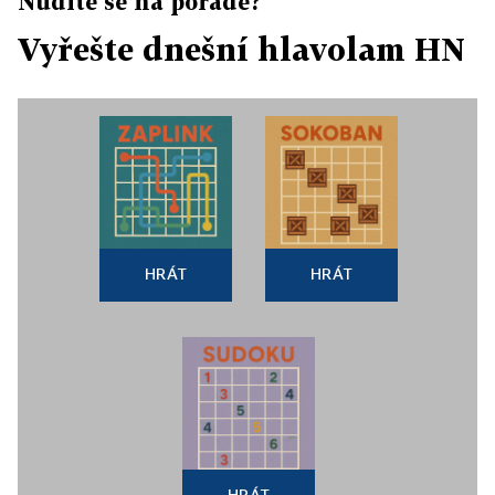
Nudíte se na poradě?
Vyřešte dnešní hlavolam HN
HRÁT
HRÁT
HRÁT