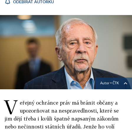
ODEBÍRAT AUTORKU
Autor ▪
ČTK
V
eřejný ochránce práv má bránit občany a
upozorňovat na nespravedlnosti, které se
jim dějí třeba i kvůli špatně napsaným zákonům
nebo nečinnosti státních úřadů. Jenže ho volí