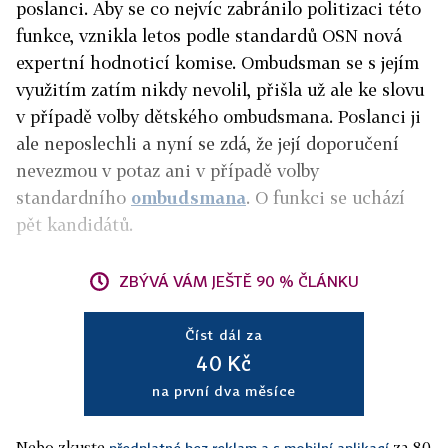
poslanci. Aby se co nejvíc zabránilo politizaci této
funkce, vznikla letos podle standardů OSN nová
expertní hodnoticí komise. Ombudsman se s jejím
využitím zatím nikdy nevolil, přišla už ale ke slovu
v případě volby dětského ombudsmana. Poslanci ji
ale neposlechli a nyní se zdá, že její doporučení
nevezmou v potaz ani v případě volby
standardního
ombudsmana
. O funkci se uchází
pět kandidátů.
ZBÝVÁ VÁM JEŠTĚ 90 % ČLÁNKU
Číst dál za
40 Kč
na první dva měsíce
Nebo zkuste
za 80
předplatné bez reklam a s mobilní aplikací