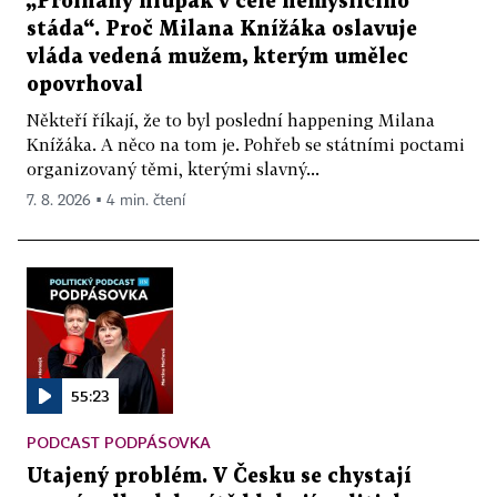
„Prolhaný hlupák v čele nemyslícího
stáda“. Proč Milana Knížáka oslavuje
vláda vedená mužem, kterým umělec
opovrhoval
Někteří říkají, že to byl poslední happening Milana
Knížáka. A něco na tom je. Pohřeb se státními poctami
organizovaný těmi, kterými slavný...
7. 8. 2026 ▪ 4 min. čtení
55:23
PODCAST PODPÁSOVKA
Utajený problém. V Česku se chystají