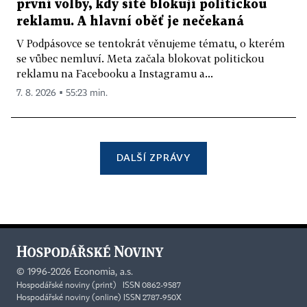
první volby, kdy sítě blokují politickou
reklamu. A hlavní oběť je nečekaná
V Podpásovce se tentokrát věnujeme tématu, o kterém
se vůbec nemluví. Meta začala blokovat politickou
reklamu na Facebooku a Instagramu a...
7. 8. 2026 ▪ 55:23 min.
DALŠÍ ZPRÁVY
©
1996-2026
Economia, a.s.
Hospodářské noviny (print) ISSN 0862-9587
Hospodářské noviny (online) ISSN 2787-950X