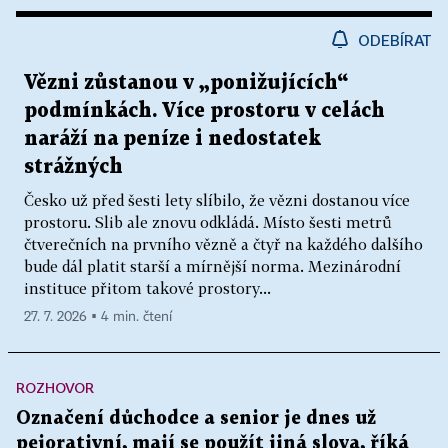
ODEBÍRAT
Vězni zůstanou v „ponižujících“
podmínkách. Více prostoru v celách
naráží na peníze i nedostatek
strážných
Česko už před šesti lety slíbilo, že vězni dostanou více
prostoru. Slib ale znovu odkládá. Místo šesti metrů
čtverečních na prvního vězně a čtyř na každého dalšího
bude dál platit starší a mírnější norma. Mezinárodní
instituce přitom takové prostory...
27. 7. 2026 ▪ 4 min. čtení
ROZHOVOR
Označení důchodce a senior je dnes už
pejorativní, mají se použít jiná slova, říká