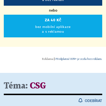
nebo
ZA 40 KČ
bez mobilní aplikace
a s reklamou
|
Předplatné HN+ je zcela bez reklam.
Téma:
CSG
ODEBÍRAT