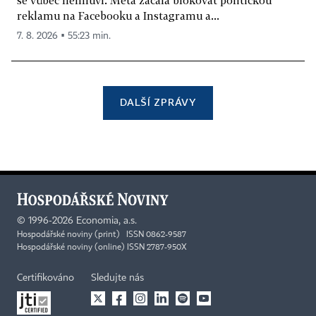
se vůbec nemluví. Meta začala blokovat politickou
reklamu na Facebooku a Instagramu a...
7. 8. 2026 ▪ 55:23 min.
DALŠÍ ZPRÁVY
©
1996-2026
Economia, a.s.
Hospodářské noviny (print) ISSN 0862-9587
Hospodářské noviny (online) ISSN 2787-950X
Certifikováno
Sledujte nás