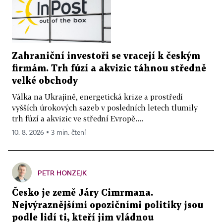
Zahraniční investoři se vracejí k českým
firmám. Trh fúzí a akvizic táhnou středně
velké obchody
Válka na Ukrajině, energetická krize a prostředí
vyšších úrokových sazeb v posledních letech tlumily
trh fúzí a akvizic ve střední Evropě....
10. 8. 2026 ▪ 3 min. čtení
PETR HONZEJK
Česko je země Járy Cimrmana.
Nejvýraznějšími opozičními politiky jsou
podle lidí ti, kteří jim vládnou