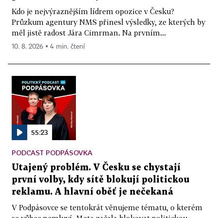
Kdo je nejvýraznějším lídrem opozice v Česku?
Průzkum agentury NMS přinesl výsledky, ze kterých by
měl jistě radost Jára Cimrman. Na prvním...
10. 8. 2026 ▪ 4 min. čtení
55:23
PODCAST PODPÁSOVKA
Utajený problém. V Česku se chystají
první volby, kdy sítě blokují politickou
reklamu. A hlavní oběť je nečekaná
V Podpásovce se tentokrát věnujeme tématu, o kterém