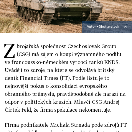
Autor ▪
Shutterstock
Z
brojařská společnost Czechoslovak Group
(CSG) má zájem o koupi významného podílu
ve francouzsko‑německém výrobci tanků KNDS.
Uvádějí to zdroje, na které se odvolává britský
deník Financial Times (FT). Podle listu je to
nejnovější pokus o konsolidaci evropského
obranného průmyslu, pravděpodobně ale narazí na
odpor v politických kruzích. Mluvčí CSG Andrej
Čírtek řekl, že firma spekulace nekomentuje.
Firma podnikatele Michala Strnada pode zdrojů FT