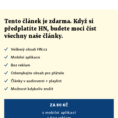
Tento článek
je
zdarma. Když si
předplatíte HN, budete moci číst
všechny naše články
.
Veškerý obsah HN.cz
Mobilní aplikace
Bez reklam
Odemykejte obsah pro přátele
Články v audioverzi + playlist
Možnost kdykoliv zrušit
ZA 80 KČ
s mobilní aplikací
a bez reklam