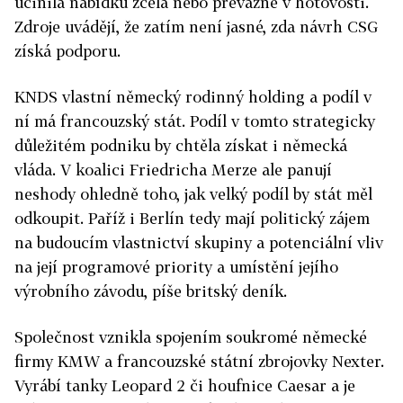
učinila nabídku zcela nebo převážně v hotovosti.
Zdroje uvádějí, že zatím není jasné, zda návrh CSG
získá podporu.
KNDS vlastní německý rodinný holding a podíl v
ní má francouzský stát. Podíl v tomto strategicky
důležitém podniku by chtěla získat i německá
vláda. V koalici Friedricha Merze ale panují
neshody ohledně toho, jak velký podíl by stát měl
odkoupit. Paříž i Berlín tedy mají politický zájem
na budoucím vlastnictví skupiny a potenciální vliv
na její programové priority a umístění jejího
výrobního závodu, píše britský deník.
Společnost vznikla spojením soukromé německé
firmy KMW a francouzské státní zbrojovky Nexter.
Vyrábí tanky Leopard 2 či houfnice Caesar a je