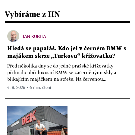
Vybíráme z HN
JAN KUBITA
Hledá se papaláš. Kdo jel v černém BMW s
majákem skrze „Turkovu“ křižovatku?
Před několika dny se do jedné pražské křižovatky
přihnalo obří luxusní BMW se začerněnými skly a
blikajícím majáčkem na střeše. Na červenou...
4. 8. 2026 ▪ 6 min. čtení