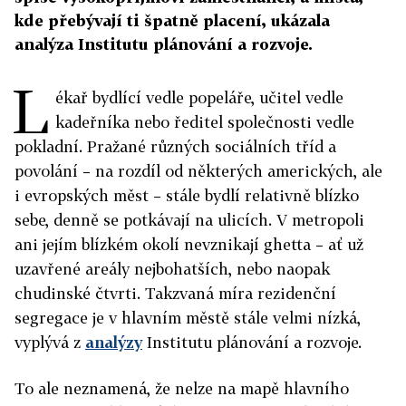
kde přebývají ti špatně placení, ukázala
analýza Institutu plánování a rozvoje.
L
ékař bydlící vedle popeláře, učitel vedle
kadeřníka nebo ředitel společnosti vedle
pokladní. Pražané různých sociálních tříd a
povolání – na rozdíl od některých amerických, ale
i evropských měst – stále bydlí relativně blízko
sebe, denně se potkávají na ulicích. V metropoli
ani jejím blízkém okolí nevznikají ghetta – ať už
uzavřené areály nejbohatších, nebo naopak
chudinské čtvrti. Takzvaná míra rezidenční
segregace je v hlavním městě stále velmi nízká,
vyplývá z
analýzy
Institutu plánování a rozvoje.
To ale neznamená, že nelze na mapě hlavního