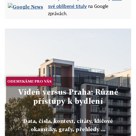
své oblíbené tituly
na Google
zprávách.
ODEMYKÁME PRO VÁS
Vídeň versus Praha: Různé
přístupy k bydlení
Data, čísla, kontext, citáty, klíčové
okamžiky, grafy, přehledy ...