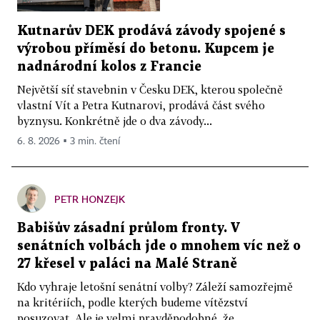
Kutnarův DEK prodává závody spojené s
výrobou příměsí do betonu. Kupcem je
nadnárodní kolos z Francie
Největší síť stavebnin v Česku DEK, kterou společně
vlastní Vít a Petra Kutnarovi, prodává část svého
byznysu. Konkrétně jde o dva závody...
6. 8. 2026 ▪ 3 min. čtení
PETR HONZEJK
Babišův zásadní průlom fronty. V
senátních volbách jde o mnohem víc než o
27 křesel v paláci na Malé Straně
Kdo vyhraje letošní senátní volby? Záleží samozřejmě
na kritériích, podle kterých budeme vítězství
posuzovat. Ale je velmi pravděpodobné, že...