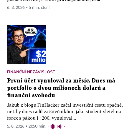
6. 8. 2026 ▪ 5 min. čtení
FINANČNÍ NEZÁVISLOST
První účet vynuloval za měsíc. Dnes má
portfolio o dvou milionech dolarů a
finanční svobodu
Jakub z blogu FinHacker začal investiční cestu opačně,
než by dnes radil začátečníkům: jako student vletěl na
forex s pákou 1 : 200, vynuloval...
5. 8. 2026 ▪ 21:50 min.