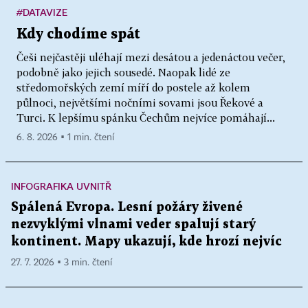
#DATAVIZE
Kdy chodíme spát
Češi nejčastěji uléhají mezi desátou a jedenáctou večer,
podobně jako jejich sousedé. Naopak lidé ze
středomořských zemí míří do postele až kolem
půlnoci, největšími nočními sovami jsou Řekové a
Turci. K lepšímu spánku Čechům nejvíce pomáhají...
6. 8. 2026 ▪ 1 min. čtení
INFOGRAFIKA UVNITŘ
Spálená Evropa. Lesní požáry živené
nezvyklými vlnami veder spalují starý
kontinent. Mapy ukazují, kde hrozí nejvíc
27. 7. 2026 ▪ 3 min. čtení