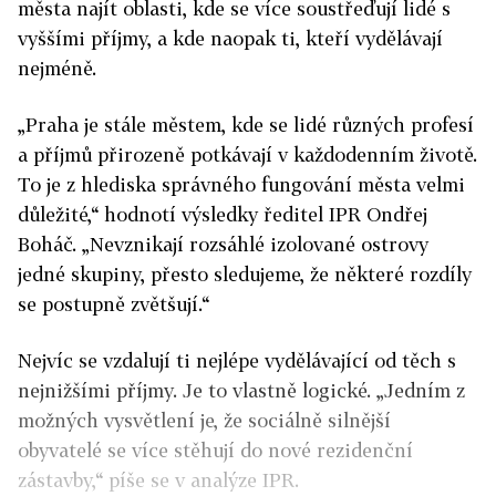
města najít oblasti, kde se více soustřeďují lidé s
vyššími příjmy, a kde naopak ti, kteří vydělávají
nejméně.
„Praha je stále městem, kde se lidé různých profesí
a příjmů přirozeně potkávají v každodenním životě.
To je z hlediska správného fungování města velmi
důležité,“ hodnotí výsledky ředitel IPR Ondřej
Boháč. „Nevznikají rozsáhlé izolované ostrovy
jedné skupiny, přesto sledujeme, že některé rozdíly
se postupně zvětšují.“
Nejvíc se vzdalují ti nejlépe vydělávající od těch s
nejnižšími příjmy. Je to vlastně logické. „Jedním z
možných vysvětlení je, že sociálně silnější
obyvatelé se více stěhují do nové rezidenční
zástavby,“ píše se v analýze IPR.