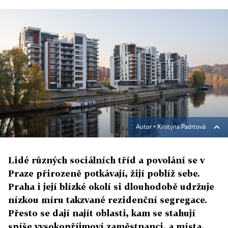
Autor ▪
Kristýna Padrtová
Lidé různých sociálních tříd a povolání se v
Praze přirozeně potkávají, žijí poblíž sebe.
Praha i její blízké okolí si dlouhodobě udržuje
nízkou míru takzvané rezidenční segregace.
Přesto se dají najít oblasti, kam se stahují
spíše vysokopříjmoví zaměstnanci, a místa,