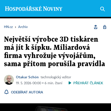
HN.cz
›
Archiv
Největší výrobce 3D tiskáren
má jít k šípku. Miliardová
firma vyhrožuje vývojářům,
sama přitom porušila pravidla
Otakar Schön
technologický editor
PŘEHRÁT ČLÁNEK
19. 5. 2026 00:00 ▪ 6 min. čtení
ODEBÍRAT AUTORA