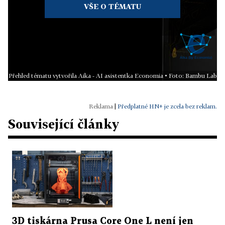
VŠE O TÉMATU
Přehled tématu vytvořila Aika - AI asistentka Economia • Foto: Bambu Lab
|
Předplatné HN+ je zcela bez reklam.
Související články
3D tiskárna Prusa Core One L není jen