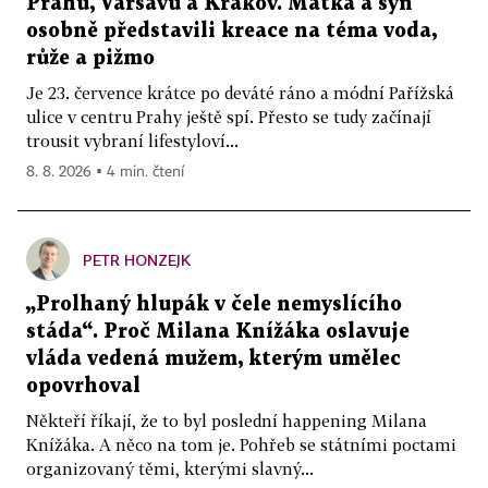
Prahu, Varšavu a Krakov. Matka a syn
osobně představili kreace na téma voda,
růže a pižmo
Je 23. července krátce po deváté ráno a módní Pařížská
ulice v centru Prahy ještě spí. Přesto se tudy začínají
trousit vybraní lifestyloví...
8. 8. 2026 ▪ 4 min. čtení
PETR HONZEJK
„Prolhaný hlupák v čele nemyslícího
stáda“. Proč Milana Knížáka oslavuje
vláda vedená mužem, kterým umělec
opovrhoval
Někteří říkají, že to byl poslední happening Milana
Knížáka. A něco na tom je. Pohřeb se státními poctami
organizovaný těmi, kterými slavný...