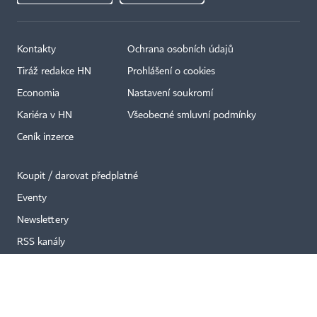
Kontakty
Ochrana osobních údajů
Tiráž redakce HN
Prohlášení o cookies
×
Economia
Nastavení soukromí
Kariéra v HN
Všeobecné smluvní podmínky
Ceník inzerce
Koupit / darovat předplatné
Eventy
Newslettery
RSS kanály
Autorská práva vykonává vydavatel. Bez písemného svolení vydavatele je
zakázáno jakékoli užití částí nebo celku díla, zejména rozmnožování a šíření