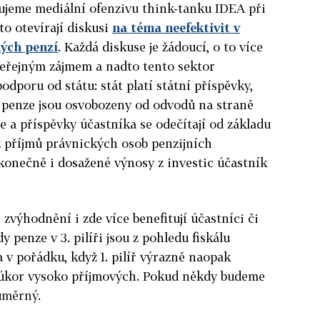
dujeme mediální ofenzivu think-tanku IDEA při
o otevírají diskusi
na téma neefektivit v
ých penzí
. Každá diskuse je žádoucí, o to více
 veřejným zájmem a nadto tento sektor
dporu od státu: stát platí státní příspěvky,
 penze jsou osvobozeny od odvodů na straně
 a příspěvky účastníka se odečítají od základu
z příjmů právnických osob penzijních
konečně i dosažené výnosy z investic účastník
zvýhodnění i zde více benefitují účastníci či
 penze v 3. pilíři jsou z pohledu fiskálu
a v pořádku, když 1. pilíř výrazně naopak
 úkor vysoko příjmových. Pokud někdy budeme
 úměrný.