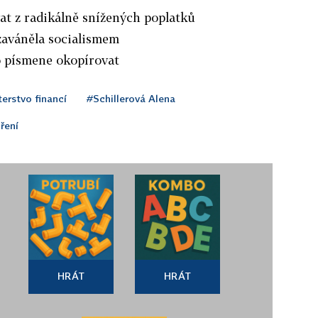
at z radikálně snížených poplatků
 zaváněla socialismem
o písmene okopírovat
erstvo financí
#Schillerová Alena
ření
HRÁT
HRÁT