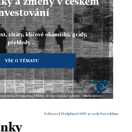
iky a změny v českém
nvestování
xt, citáty, klíčové okamžiky, grafy,
přehledy ...
VŠE O TÉMATU
 asistentka Economia • Foto: Hospodářské noviny / Midjourney
|
Předplatné HN+ je zcela bez reklam.
ánky