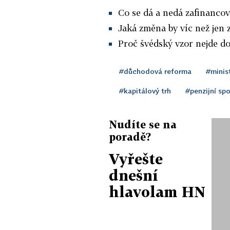
Co se dá a nedá zafinancov
Jaká změna by víc než jen
Proč švédský vzor nejde d
#důchodová reforma
#minist
#kapitálový trh
#penzijní spo
Nudíte se na
poradě?
Vyřešte
dnešní
hlavolam HN