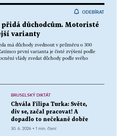
ODEBÍRAT
ik přidá důchodcům. Motoristé
jší varianty
t, zda má důchody zvednout v průměru o 300
atímco první varianta je čisté zvýšení podle
cnění vlády zvedat důchody podle svého
BRUSELSKÝ DIKTÁT
Chvála Filipa Turka: Světe,
div se, začal pracovat! A
dopadlo to nečekaně dobře
30. 6. 2026 ▪ 1 min. čtení