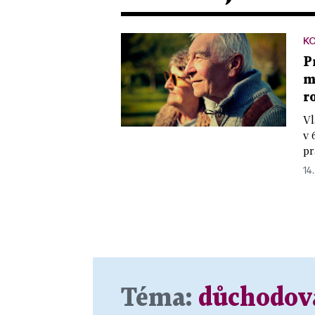
K
P
m
r
Vl
v 
pr
14
Téma:
důchodov