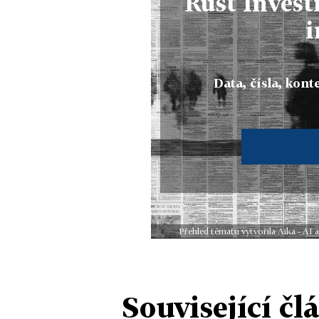
Růst Invest
i
Data, čísla, konte
Přehled tématu vytvořila Aika - AI
Související čl