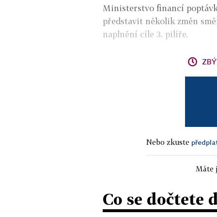
Ministerstvo financí poptáv
představit několik změn směre
naplnění cíle 3. pilíře.
ZBÝ
Nebo zkuste
předpla
Máte j
Co se dočtete 