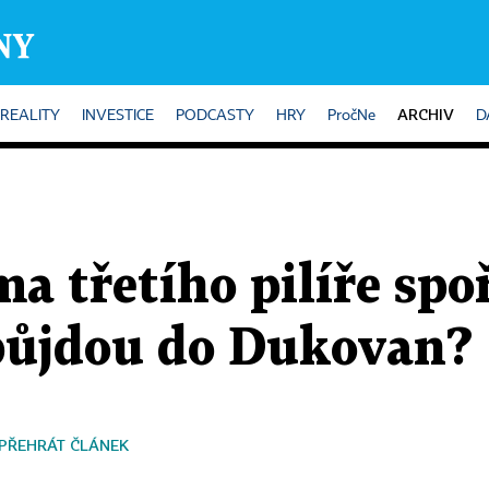
ARCHIV
REALITY
INVESTICE
PODCASTY
HRY
PročNe
D
ma třetího pilíře spo
 půjdou do Dukovan?
PŘEHRÁT ČLÁNEK