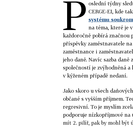
P
oslední týdny sle
CERGE-EI, kde takt
systému soukrom
na téma, které je
každoročně pobírá značnou po
příspěvky zaměstnavatele na
zaměstnance i zaměstnavatele
jeho daně. Navíc sazba daně 
společností je zvýhodněná a 
v kýženém případě nedaní.
Jako skoro u všech daňových 
občané s vyšším příjmem. Tedy
regresivní. To je myslím zcel
podporuje nízkopříjmové na
mít 2. pilíř, pak by mohl být