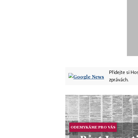
Přidejte si H
zprávách.
ODEMYKÁME PRO VÁS