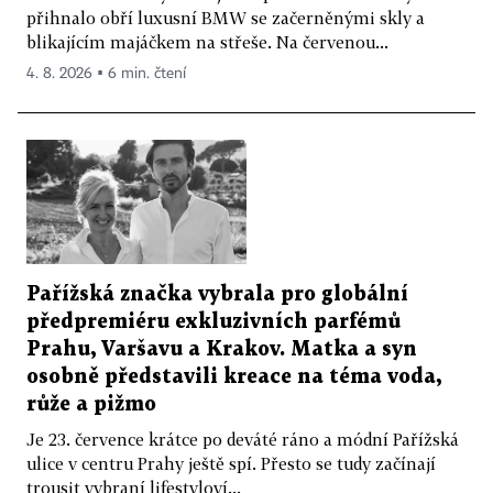
přihnalo obří luxusní BMW se začerněnými skly a
blikajícím majáčkem na střeše. Na červenou...
4. 8. 2026 ▪ 6 min. čtení
Pařížská značka vybrala pro globální
předpremiéru exkluzivních parfémů
Prahu, Varšavu a Krakov. Matka a syn
osobně představili kreace na téma voda,
růže a pižmo
Je 23. července krátce po deváté ráno a módní Pařížská
ulice v centru Prahy ještě spí. Přesto se tudy začínají
trousit vybraní lifestyloví...