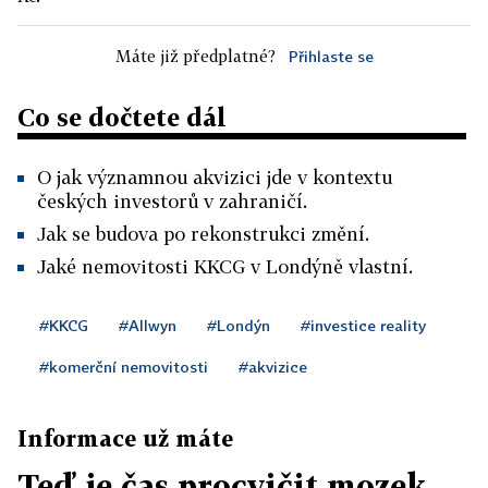
Máte již předplatné?
Přihlaste se
Co se dočtete dál
O jak významnou akvizici jde v kontextu
českých investorů v zahraničí.
Jak se budova po rekonstrukci změní.
Jaké nemovitosti KKCG v Londýně vlastní.
#KKCG
#Allwyn
#Londýn
#investice reality
#komerční nemovitosti
#akvizice
Informace už máte
Teď je čas procvičit mozek