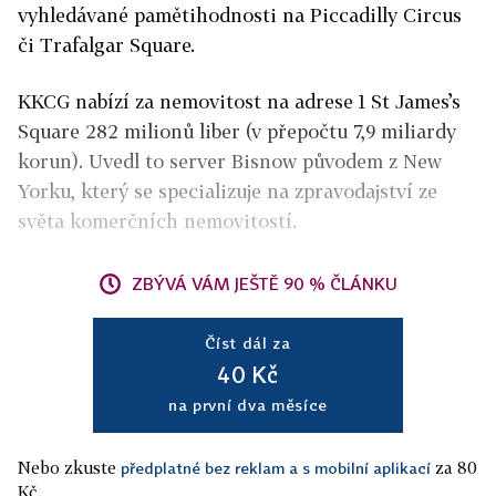
vyhledávané pamětihodnosti na Piccadilly Circus
či Trafalgar Square.
KKCG nabízí za nemovitost na adrese 1 St James’s
Square 282 milionů liber (v přepočtu 7,9 miliardy
korun). Uvedl to server Bisnow původem z New
Yorku, který se specializuje na zpravodajství ze
světa komerčních nemovitostí.
ZBÝVÁ VÁM JEŠTĚ 90 % ČLÁNKU
Číst dál za
40 Kč
na první dva měsíce
Nebo zkuste
za 80
předplatné bez reklam a s mobilní aplikací
Kč.