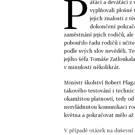
P
áťáci a deváťáci z
vyplňovali plošné 
jejich znalosti z t
dokončení pokračov
zaměstnání jejich rodičů, ale 
pobouřilo řadu rodičů i učite
podle svých slov nevěděli. T
jejího šéfa Tomáše Zatloukala
v minulosti několikrát.
Ministr školství Robert Pla
takového testování i technic
okamžitou platností, tedy od 
nezvládnutou komunikaci rodi
května a pokračovat mělo až 
V případě otázek na duševní 