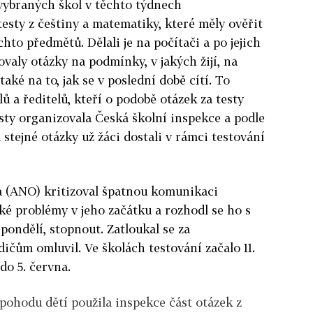
 vybraných škol v těchto týdnech
testy z češtiny a matematiky, které měly ověřit
ěchto předmětů. Dělali je na počítači a po jejich
aly otázky na podmínky, v jakých žijí, na
také na to, jak se v poslední době cítí. To
lů a ředitelů, kteří o podobě otázek za testy
esty organizovala Česká školní inspekce a podle
 stejné otázky už žáci dostali v rámci testování
ga (ANO) kritizoval špatnou komunikaci
ké problémy v jeho začátku a rozhodl se ho s
pondělí, stopnout. Zatloukal se za
čům omluvil. Ve školách testování začalo 11.
do 5. června.
pohodu dětí použila inspekce část otázek z