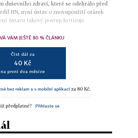
m duševního zdraví, které se odehrálo před
vrdil HN, nyní ústav o znovupoužití otázek
ní ústavu takový postup kritizuje.
VÁ VÁM JEŠTĚ 80 % ČLÁNKU
Číst dál za
40 Kč
na první dva měsíce
za 80 Kč.
tné bez reklam a s mobilní aplikací
iž předplatné?
Přihlaste se
dál