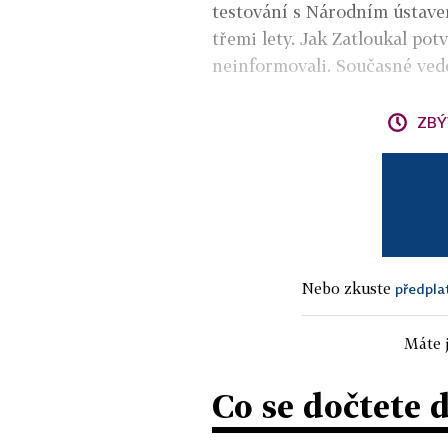
testování s Národním ústave
třemi lety. Jak Zatloukal pot
neinformovali. Současné vede
ZBÝ
Nebo zkuste
předpla
Máte j
Co se dočtete 