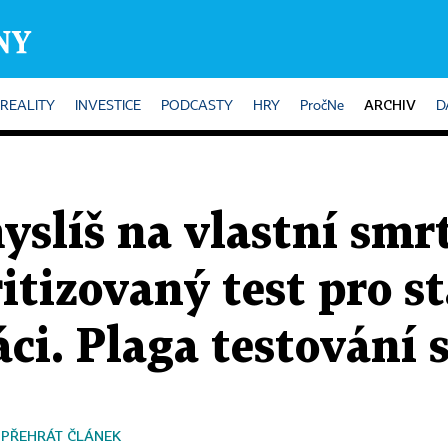
ARCHIV
REALITY
INVESTICE
PODCASTY
HRY
PročNe
D
yslíš na vlastní smr
itizovaný test pro st
ťáci. Plaga testování
PŘEHRÁT ČLÁNEK