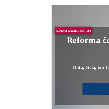
ODEMYKÁME PRO VÁS
Reforma če
Data, čísla, konte