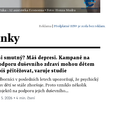
 Aika - AI asistentka Economia • Foto: Honza Mudra
|
Předplatné HN+ je zcela bez reklam.
ánky
si smutný? Máš depresi. Kampaně na
odporu duševního zdraví mohou dětem
píš přitěžovat, varuje studie
borníci v posledních letech upozorňují, že psychický
av dětí se stále zhoršuje. Proto vzniklo několik
ojektů na podporu jejich duševního...
. 5. 2026 ▪ 4 min. čtení