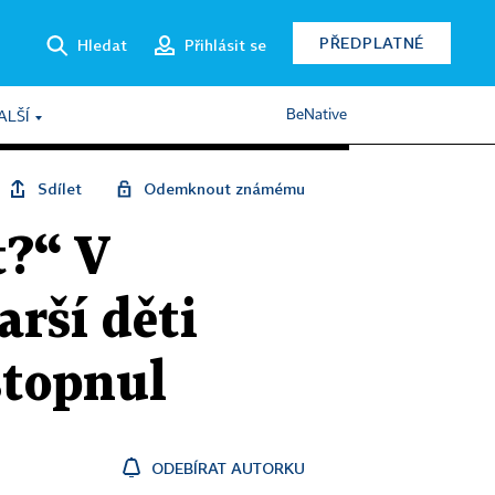
PŘEDPLATNÉ
Hledat
Přihlásit se
BeNative
ALŠÍ
Sdílet
Odemknout známému
t?“ V
arší děti
 stopnul
ODEBÍRAT AUTORKU