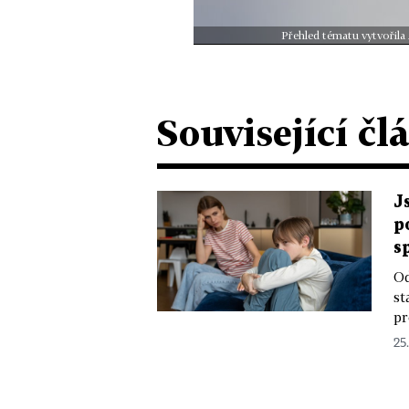
Přehled tématu vytvořila
Související čl
J
p
s
Od
st
pr
25