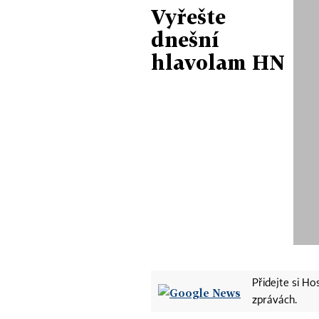
Vyřešte
dnešní
hlavolam HN
Přidejte si H
zprávách.