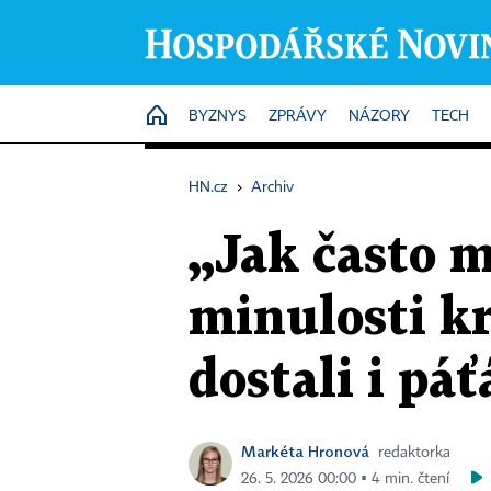
HOME
BYZNYS
ZPRÁVY
NÁZORY
TECH
HN.cz
›
Archiv
„Jak často m
minulosti kr
dostali i pá
Markéta Hronová
redaktorka
26. 5. 2026 00:00 ▪ 4 min. čtení