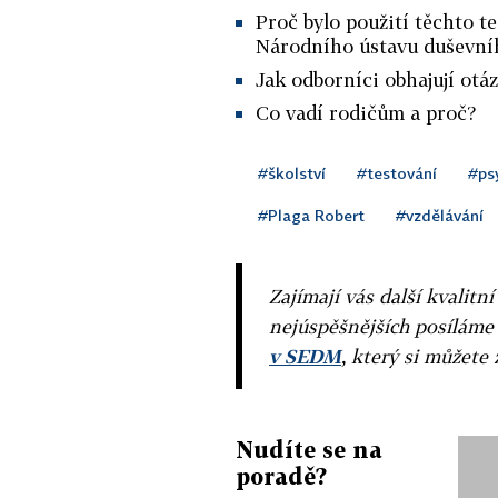
Proč bylo použití těchto te
Národního ústavu duševníh
Jak odborníci obhajují otáz
Co vadí rodičům a proč?
#školství
#testování
#ps
#Plaga Robert
#vzdělávání
Zajímají vás další kvalit
nejúspěšnějších posíláme
v SEDM
, který si můžete 
Nudíte se na
poradě?