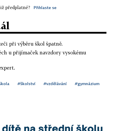
iž předplatné?
Přihlaste se
dál
eči při výběru škol špatně.
ěch u přijímaček navzdory vysokému
expert.
škola
#školství
#vzdělávání
#gymnázium