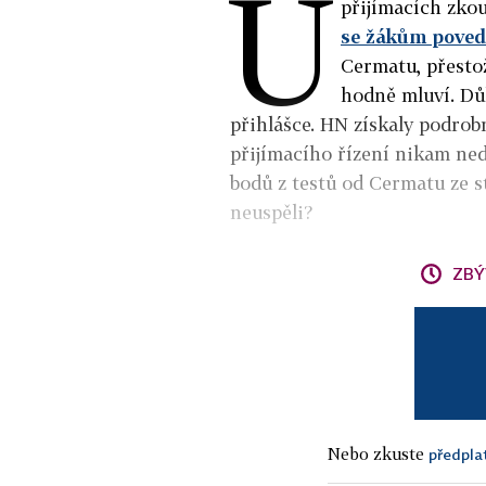
U
přijímacích zko
se žákům poved
Cermatu, přestož
hodně mluví. Důl
přihlášce. HN získaly podrob
přijímacího řízení nikam nedo
bodů z testů od Cermatu ze st
neuspěli?
ZBÝ
Nebo zkuste
předpla