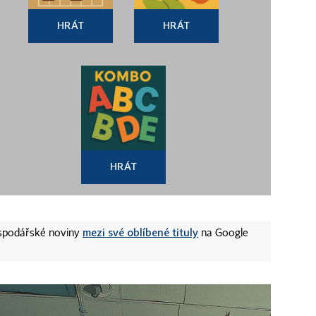
HRÁT
HRÁT
HRÁT
mezi své oblíbené tituly
ospodářské noviny
na Google