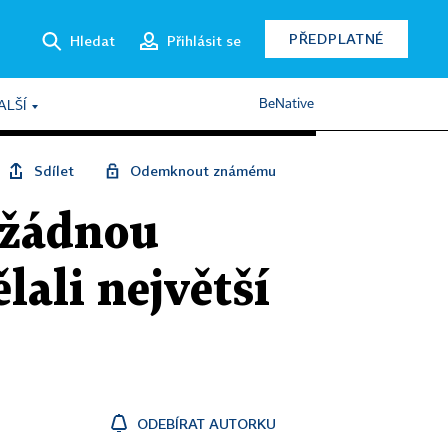
PŘEDPLATNÉ
Hledat
Přihlásit se
BeNative
ALŠÍ
Sdílet
Odemknout známému
a žádnou
lali největší
ODEBÍRAT AUTORKU