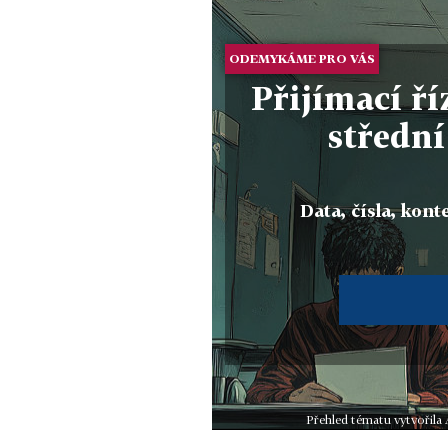
ODEMYKÁME PRO VÁS
Přijímací ří
střední
Data, čísla, konte
Přehled tématu vytvořila 