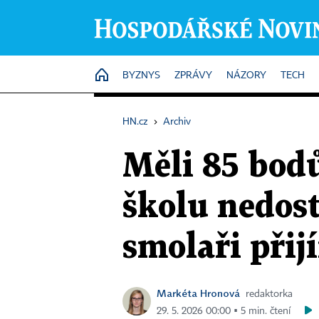
HOME
BYZNYS
ZPRÁVY
NÁZORY
TECH
HN.cz
›
Archiv
Měli 85 bodů
školu nedost
smolaři při
Markéta Hronová
redaktorka
29. 5. 2026 00:00 ▪ 5 min. čtení