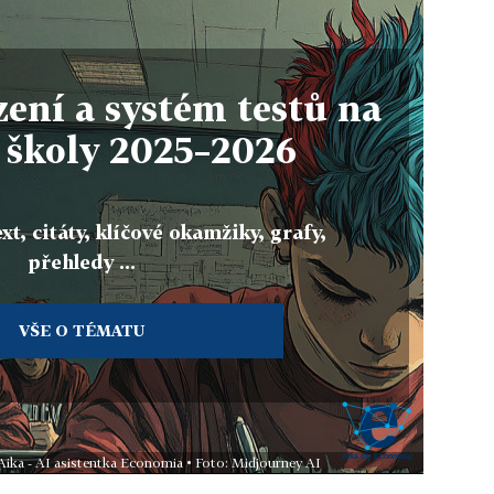
zení a systém testů na
 školy 2025–2026
xt, citáty, klíčové okamžiky, grafy,
přehledy ...
VŠE O TÉMATU
Aika - AI asistentka Economia • Foto: Midjourney AI