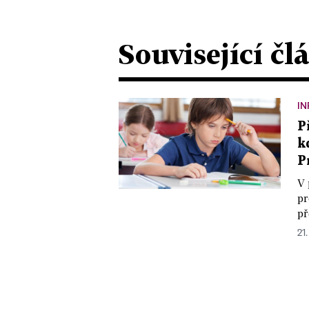
Související čl
IN
P
k
P
V 
pr
př
21