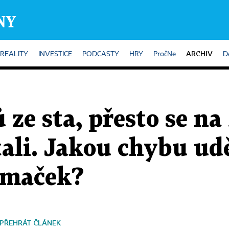
ARCHIV
REALITY
INVESTICE
PODCASTY
HRY
PročNe
D
 ze sta, přesto se n
ali. Jakou chybu udě
jímaček?
PŘEHRÁT ČLÁNEK