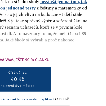
ušek na střední školy
nezáleží jen na tom, jak
ou jednotné testy
z češtiny a matematiky od
e se o jejich vlivu na budoucnost dětí stále
ežitý je také správný výběr a seřazení škol na
ný seznam uchazečů, kteří se v prvním kole
stali. A to navzdory tomu, že měli třeba i 85
a. Jaké školy si vybrali a proč nakonec
VÁ VÁM JEŠTĚ 90 % ČLÁNKU
Číst dál za
40 Kč
na první dva měsíce
za 80 Kč.
tné bez reklam a s mobilní aplikací