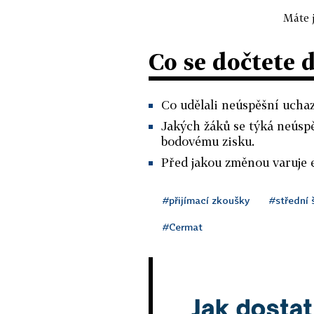
Máte j
Co se dočtete 
Co udělali neúspěšní uchaz
Jakých žáků se týká neúsp
bodovému zisku.
Před jakou změnou varuje 
#přijímací zkoušky
#střední 
#Cermat