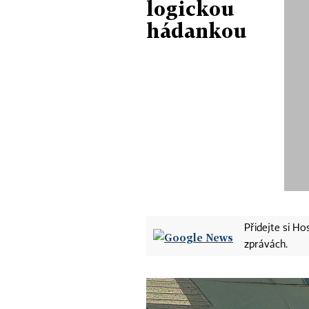
logickou
hádankou
Přidejte si H
zprávách.