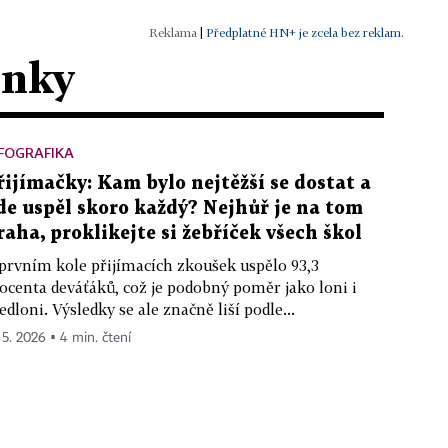
|
Předplatné HN+ je zcela bez reklam.
ánky
FOGRAFIKA
řijímačky: Kam bylo nejtěžší se dostat a
de uspěl skoro každý? Nejhůř je na tom
raha, proklikejte si žebříček všech škol
prvním kole přijímacích zkoušek uspělo 93,3
ocenta deváťáků, což je podobný poměr jako loni i
edloni. Výsledky se ale značně liší podle...
. 5. 2026 ▪ 4 min. čtení