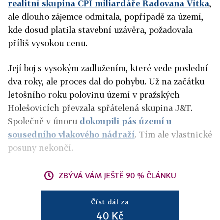
realitní skupina CPI miliardáře Radovana Vítka
,
ale dlouho zájemce odmítala, popřípadě za území,
kde dosud platila stavební uzávěra, požadovala
příliš vysokou cenu.
Její boj s vysokým zadlužením, které vede poslední
dva roky, ale proces dal do pohybu. Už na začátku
letošního roku polovinu území v pražských
Holešovicích převzala spřátelená skupina J&T.
Společně v únoru
dokoupili pás území u
sousedního vlakového nádraží
. Tím ale vlastnické
posuny nekončí.
ZBÝVÁ VÁM JEŠTĚ 90 % ČLÁNKU
Číst dál za
40 Kč