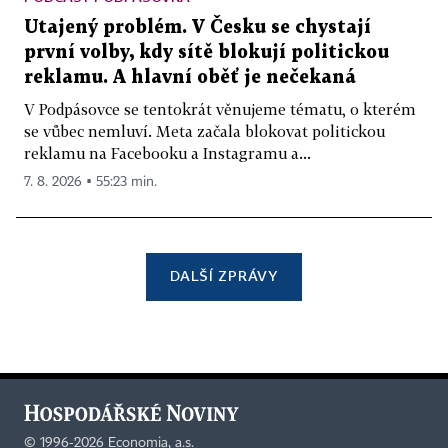
Utajený problém. V Česku se chystají
první volby, kdy sítě blokují politickou
reklamu. A hlavní oběť je nečekaná
V Podpásovce se tentokrát věnujeme tématu, o kterém
se vůbec nemluví. Meta začala blokovat politickou
reklamu na Facebooku a Instagramu a...
7. 8. 2026 ▪ 55:23 min.
DALŠÍ ZPRÁVY
©
1996-2026
Economia, a.s.