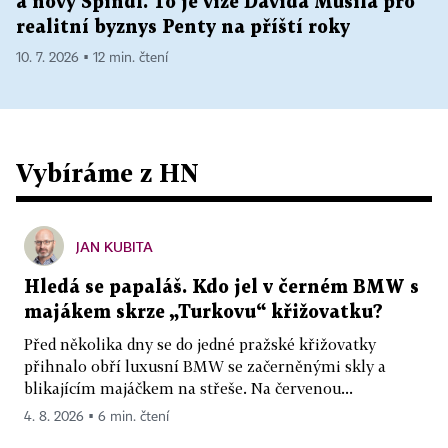
a nový Špindl. To je vize Davida Musila pro
realitní byznys Penty na příští roky
10. 7. 2026 ▪ 12 min. čtení
Vybíráme z HN
JAN KUBITA
Hledá se papaláš. Kdo jel v černém BMW s
majákem skrze „Turkovu“ křižovatku?
Před několika dny se do jedné pražské křižovatky
přihnalo obří luxusní BMW se začerněnými skly a
blikajícím majáčkem na střeše. Na červenou...
4. 8. 2026 ▪ 6 min. čtení