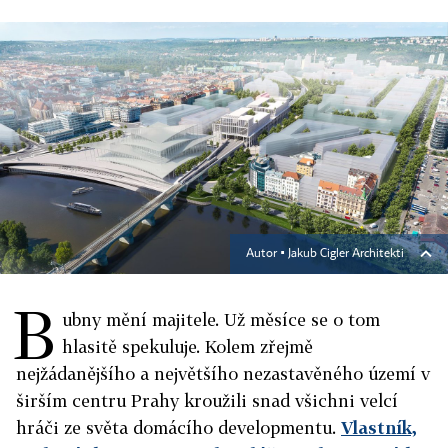
Autor ▪
Jakub Cigler Architekti
B
ubny mění majitele. Už měsíce se o tom
hlasitě spekuluje. Kolem zřejmě
nejžádanějšího a největšího nezastavěného území v
širším centru Prahy kroužili snad všichni velcí
hráči ze světa domácího developmentu.
Vlastník,