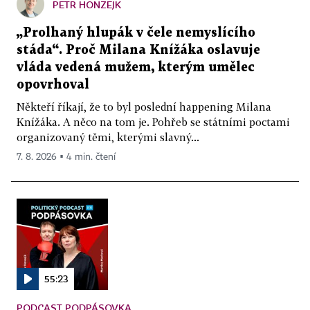
PETR HONZEJK
„Prolhaný hlupák v čele nemyslícího
stáda“. Proč Milana Knížáka oslavuje
vláda vedená mužem, kterým umělec
opovrhoval
Někteří říkají, že to byl poslední happening Milana
Knížáka. A něco na tom je. Pohřeb se státními poctami
organizovaný těmi, kterými slavný...
7. 8. 2026 ▪ 4 min. čtení
55:23
PODCAST PODPÁSOVKA