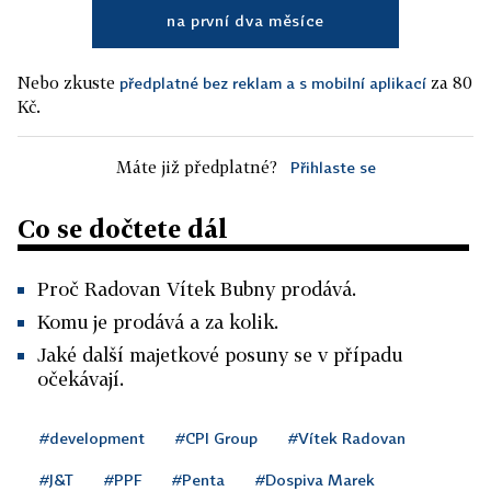
na první dva měsíce
Nebo zkuste
za 80
předplatné bez reklam a s mobilní aplikací
Kč.
Máte již předplatné?
Přihlaste se
Co se dočtete dál
Proč Radovan Vítek Bubny prodává.
Komu je prodává a za kolik.
Jaké další majetkové posuny se v případu
očekávají.
#development
#CPI Group
#Vítek Radovan
#J&T
#PPF
#Penta
#Dospiva Marek