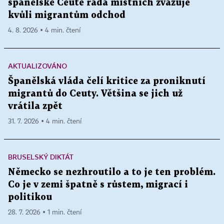
španělské Ceutě řada místních zvažuje
kvůli migrantům odchod
4. 8. 2026 ▪ 4 min. čtení
AKTUALIZOVÁNO
Španělská vláda čelí kritice za proniknutí
migrantů do Ceuty. Většina se jich už
vrátila zpět
31. 7. 2026 ▪ 4 min. čtení
BRUSELSKÝ DIKTÁT
Německo se nezhroutilo a to je ten problém.
Co je v zemi špatně s růstem, migrací i
politikou
28. 7. 2026 ▪ 1 min. čtení