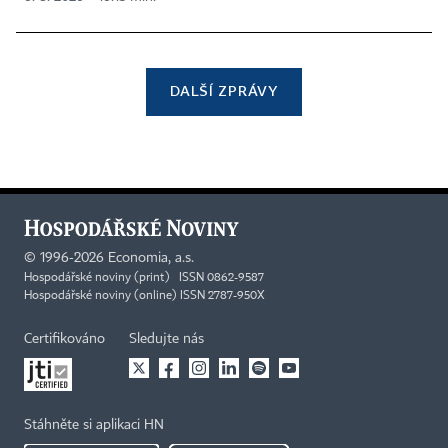
DALŠÍ ZPRÁVY
©
1996-2026
Economia, a.s.
Hospodářské noviny (print) ISSN 0862-9587
Hospodářské noviny (online) ISSN 2787-950X
Certifikováno
Sledujte nás
Stáhněte si aplikaci HN