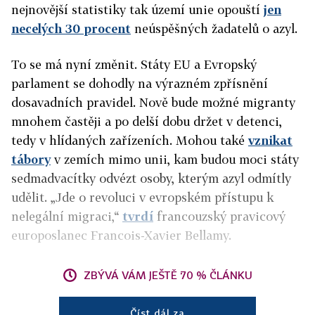
nejnovější statistiky tak území unie opouští
jen
necelých 30 procent
neúspěšných žadatelů o azyl.
To se má nyní změnit. Státy EU a Evropský
parlament se dohodly na výrazném zpřísnění
dosavadních pravidel. Nově bude možné migranty
mnohem častěji a po delší dobu držet v detenci,
tedy v hlídaných zařízeních. Mohou také
vznikat
tábory
v zemích mimo unii, kam budou moci státy
sedmadvacítky odvézt osoby, kterým azyl odmítly
udělit. „Jde o revoluci v evropském přístupu k
nelegální migraci,“
tvrdí
francouzský pravicový
europoslanec Francois-Xavier Bellamy.
ZBÝVÁ VÁM JEŠTĚ 70 % ČLÁNKU
Číst dál za