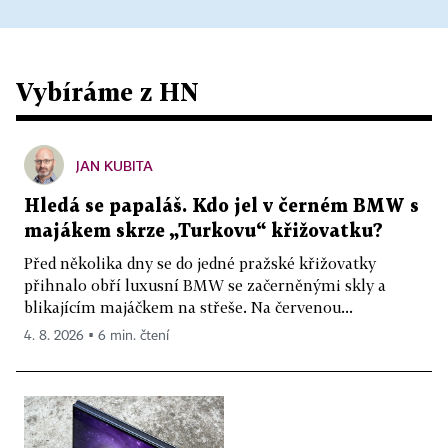
Vybíráme z HN
JAN KUBITA
Hledá se papaláš. Kdo jel v černém BMW s
majákem skrze „Turkovu“ křižovatku?
Před několika dny se do jedné pražské křižovatky
přihnalo obří luxusní BMW se začerněnými skly a
blikajícím majáčkem na střeše. Na červenou...
4. 8. 2026 ▪ 6 min. čtení