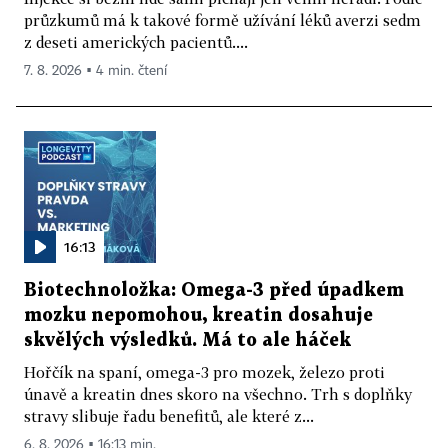
průzkumů má k takové formě užívání léků averzi sedm
z deseti amerických pacientů....
7. 8. 2026 ▪ 4 min. čtení
16:13
Biotechnoložka: Omega-3 před úpadkem
mozku nepomohou, kreatin dosahuje
skvělých výsledků. Má to ale háček
Hořčík na spaní, omega-3 pro mozek, železo proti
únavě a kreatin dnes skoro na všechno. Trh s doplňky
stravy slibuje řadu benefitů, ale které z...
6. 8. 2026 ▪ 16:13 min.