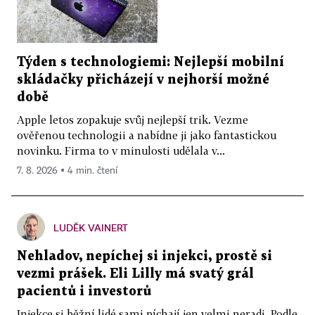
Týden s technologiemi: Nejlepší mobilní
skládačky přicházejí v nejhorší možné
době
Apple letos zopakuje svůj nejlepší trik. Vezme
ověřenou technologii a nabídne ji jako fantastickou
novinku. Firma to v minulosti udělala v...
7. 8. 2026 ▪ 4 min. čtení
LUDĚK VAINERT
Nehladov, nepíchej si injekci, prostě si
vezmi prášek. Eli Lilly má svatý grál
pacientů i investorů
Injekce si běžní lidé sami píchají jen velmi neradi. Podle