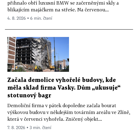
přihnalo obří luxusní BMW se začerněnými skly a
blikajícím majáčkem na střeše. Na červenou...
4. 8. 2026 ▪ 6 min. čtení
Začala demolice vyhořelé budovy, kde
měla sklad firma Vasky. Dům „ukusuje“
stotunový bagr
Demoliční firma v pátek dopoledne začala bourat
výškovou budovu v někdejším továrním areálu ve Zlíně,
která v červenci vyhořela. Zničený objekt...
7. 8. 2026 ▪ 3 min. čtení