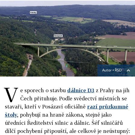
Autor ▪
ŘSD
V
e sporech
o stavbu
dálnice D3
z Prahy na jih
Čech
přituhuje. Podle svědectví místních se
stavaři, kteří v Posázaví oficiálně
razí průzkumné
štoly
, pohybují na hraně zákona, stejně jako
úředníci Ředitelství silnic a dálnic. Šéf silničářů
dílčí pochybení připouští, ale celkově je neústupný: