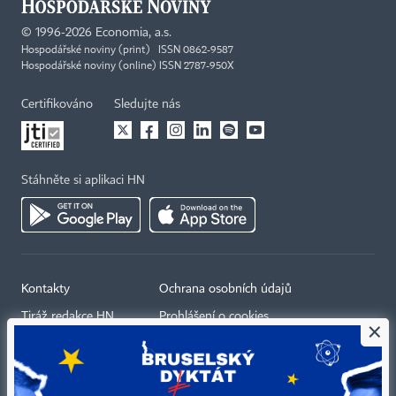
©
1996-2026
Economia, a.s.
Hospodářské noviny (print) ISSN 0862-9587
Hospodářské noviny (online) ISSN 2787-950X
Certifikováno
Sledujte nás
Stáhněte si aplikaci HN
Kontakty
Ochrana osobních údajů
Tiráž redakce HN
Prohlášení o cookies
×
Economia
Nastavení soukromí
Kariéra v HN
Všeobecné smluvní podmínky