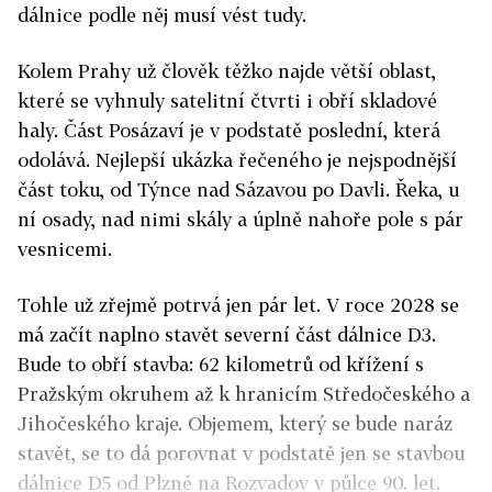
dálnice podle něj musí vést tudy.
Kolem Prahy už člověk těžko najde větší oblast,
které se vyhnuly satelitní čtvrti i obří skladové
haly. Část Posázaví je v podstatě poslední, která
odolává. Nejlepší ukázka řečeného je nejspodnější
část toku, od Týnce nad Sázavou po Davli. Řeka, u
ní osady, nad nimi skály a úplně nahoře pole s pár
vesnicemi.
Tohle už zřejmě potrvá jen pár let. V roce 2028 se
má začít naplno stavět severní část dálnice D3.
Bude to obří stavba: 62 kilometrů od křížení s
Pražským okruhem až k hranicím Středočeského a
Jihočeského kraje. Objemem, který se bude naráz
stavět, se to dá porovnat v podstatě jen se stavbou
dálnice D5 od Plzně na Rozvadov v půlce 90. let.