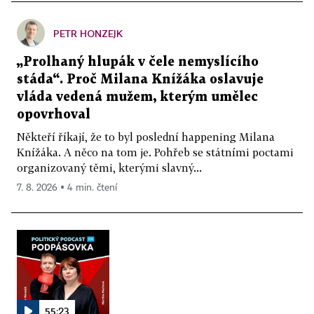
PETR HONZEJK
„Prolhaný hlupák v čele nemyslícího
stáda“. Proč Milana Knížáka oslavuje
vláda vedená mužem, kterým umělec
opovrhoval
Někteří říkají, že to byl poslední happening Milana
Knížáka. A něco na tom je. Pohřeb se státními poctami
organizovaný těmi, kterými slavný...
7. 8. 2026 ▪ 4 min. čtení
55:23