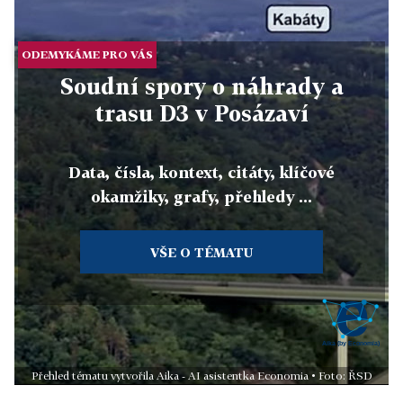
ODEMYKÁME PRO VÁS
Soudní spory o náhrady a
trasu D3 v Posázaví
Data, čísla, kontext, citáty, klíčové
okamžiky, grafy, přehledy ...
VŠE O TÉMATU
Přehled tématu vytvořila Aika - AI asistentka Economia • Foto: ŘSD