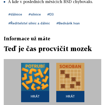
A kde v posledních měsících ŘSD chybovalo.
#dálnice
#silnice
#D3
#Ředitelství silnic a dálnic
#Bednárik Ivan
Informace už máte
Teď je čas procvičit mozek
HRÁT
HRÁT