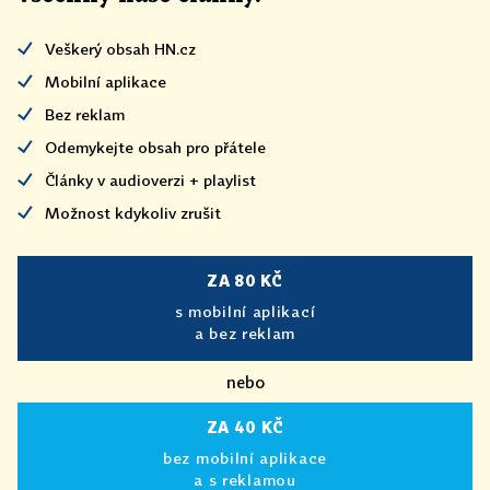
Veškerý obsah HN.cz
Mobilní aplikace
Bez reklam
Odemykejte obsah pro přátele
Články v audioverzi + playlist
Možnost kdykoliv zrušit
ZA 80 KČ
s mobilní aplikací
a bez reklam
nebo
ZA 40 KČ
bez mobilní aplikace
a s reklamou