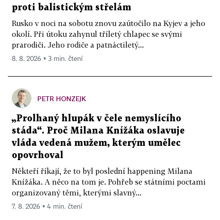
proti balistickým střelám
Rusko v noci na sobotu znovu zaútočilo na Kyjev a jeho
okolí. Při útoku zahynul tříletý chlapec se svými
prarodiči. Jeho rodiče a patnáctiletý...
8. 8. 2026 ▪ 3 min. čtení
PETR HONZEJK
„Prolhaný hlupák v čele nemyslícího
stáda“. Proč Milana Knížáka oslavuje
vláda vedená mužem, kterým umělec
opovrhoval
Někteří říkají, že to byl poslední happening Milana
Knížáka. A něco na tom je. Pohřeb se státními poctami
organizovaný těmi, kterými slavný...
7. 8. 2026 ▪ 4 min. čtení