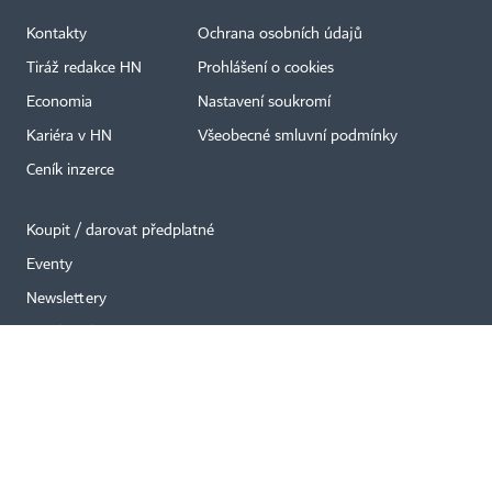
Kontakty
Ochrana osobních údajů
×
Tiráž redakce HN
Prohlášení o cookies
Economia
Nastavení soukromí
Kariéra v HN
Všeobecné smluvní podmínky
Ceník inzerce
Koupit / darovat předplatné
Eventy
Newslettery
RSS kanály
Autorská práva vykonává vydavatel. Bez písemného svolení vydavatele je
zakázáno jakékoli užití částí nebo celku díla, zejména rozmnožování a šíření
jakýmkoli způsobem, mechanickým nebo elektronickým, v českém nebo
jiném jazyce. Bez souhlasu vydavatele je zakázáno též rozmnožování