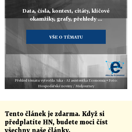
Data, čísla, kontext, citáty, klíčové
okamžiky, grafy, přehledy ...
VŠE O TÉMATU
Přehled tématu vytvořila Aika - AI asistentka Economia • Foto:
Hospodářské noviny / Midjourney
Tento článek
je
zdarma. Když si
předplatíte HN, budete moci číst
všechny naše články
.