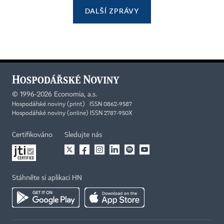
DALŠÍ ZPRÁVY
©
1996-2026
Economia, a.s.
Hospodářské noviny (print) ISSN 0862-9587
Hospodářské noviny (online) ISSN 2787-950X
Certifikováno
Sledujte nás
Stáhněte si aplikaci HN