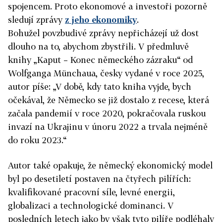
spojencem. Proto ekonomové a investoři pozorně
sledují zprávy
z jeho ekonomiky
.
Bohužel povzbudivé zprávy nepřicházejí už dost
dlouho na to, abychom zbystřili. V předmluvě
knihy „Kaput – Konec německého zázraku“ od
Wolfganga Münchaua, česky vydané v roce 2025,
autor píše: „V době, kdy tato kniha vyjde, bych
očekával, že Německo se již dostalo z recese, která
začala pandemií v roce 2020, pokračovala ruskou
invazí na Ukrajinu v únoru 2022 a trvala nejméně
do roku 2023.“
Autor také opakuje, že německý ekonomický model
byl po desetiletí postaven na čtyřech pilířích:
kvalifikované pracovní síle, levné energii,
globalizaci a technologické dominanci. V
posledních letech jako by však tyto pilíře podléhaly