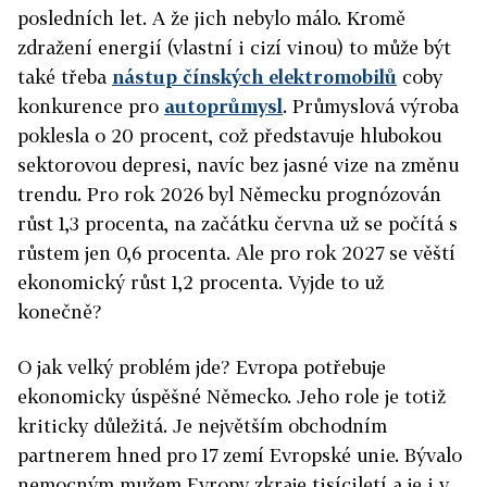
posledních let. A že jich nebylo málo. Kromě
zdražení energií (vlastní i cizí vinou) to může být
také třeba
nástup čínských elektromobilů
coby
konkurence pro
autoprůmysl
. Průmyslová výroba
poklesla o 20 procent, což představuje hlubokou
sektorovou depresi, navíc bez jasné vize na změnu
trendu. Pro rok 2026 byl Německu prognózován
růst 1,3 procenta, na začátku června už se počítá s
růstem jen 0,6 procenta. Ale pro rok 2027 se věští
ekonomický růst 1,2 procenta. Vyjde to už
konečně?
O jak velký problém jde? Evropa potřebuje
ekonomicky úspěšné Německo. Jeho role je totiž
kriticky důležitá. Je největším obchodním
partnerem hned pro 17 zemí Evropské unie. Bývalo
nemocným mužem Evropy zkraje tisíciletí a je i v