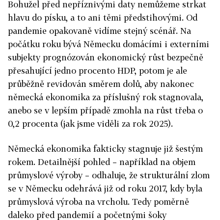
Bohužel před nepříznivými daty nemůžeme strkat
hlavu do písku, a to ani těmi předstihovými. Od
pandemie opakovaně vidíme stejný scénář. Na
počátku roku bývá Německu domácími i externími
subjekty prognózován ekonomický růst bezpečně
přesahující jedno procento HDP, potom je ale
průběžně revidován směrem dolů, aby nakonec
německá ekonomika za příslušný rok stagnovala,
anebo se v lepším případě zmohla na růst třeba o
0,2 procenta (jak jsme viděli za rok 2025).
Německá ekonomika fakticky stagnuje již šestým
rokem. Detailnější pohled – například na objem
průmyslové výroby – odhaluje, že strukturální zlom
se v Německu odehrává již od roku 2017, kdy byla
průmyslová výroba na vrcholu. Tedy poměrně
daleko před pandemií a početnými šoky