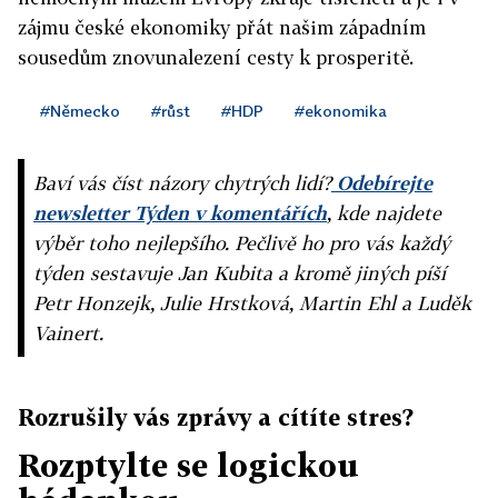
zájmu české ekonomiky přát našim západním
sousedům znovunalezení cesty k prosperitě.
#Německo
#růst
#HDP
#ekonomika
Baví vás číst názory chytrých lidí?
Odebírejte
newsletter Týden v komentářích
, kde najdete
výběr toho nejlepšího. Pečlivě ho pro vás každý
týden sestavuje Jan Kubita a kromě jiných píší
Petr Honzejk, Julie Hrstková, Martin Ehl a Luděk
Vainert.
Rozrušily vás zprávy a cítíte stres?
Rozptylte se logickou