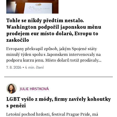
Tohle se nikdy předtím nestalo.
Washington podpořil japonskou měnu
prodejem eur místo dolarů, Evropu to
zaskočilo
Evropany překvapil způsob, jakým Spojené státy
minulý týden spolu s Japonskem intervenovaly na
podporu kurzu jenu. Místo dolarů totiž prodávaly...
7. 8. 2026 ▪ 4 min. čtení
JULIE HRSTKOVÁ
LGBT vyšlo z módy, firmy zavřely kohoutky
s penězi
Letošní pochod hrdosti, festival Prague Pride, má