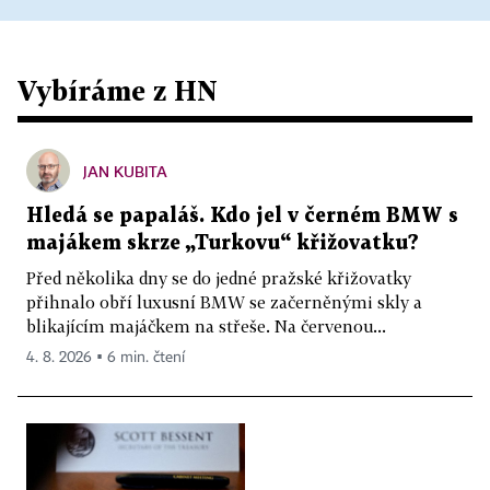
Vybíráme z HN
JAN KUBITA
Hledá se papaláš. Kdo jel v černém BMW s
majákem skrze „Turkovu“ křižovatku?
Před několika dny se do jedné pražské křižovatky
přihnalo obří luxusní BMW se začerněnými skly a
blikajícím majáčkem na střeše. Na červenou...
4. 8. 2026 ▪ 6 min. čtení