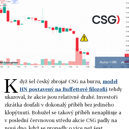
Autor ▪
HN
K
dyž šel český zbrojař CSG na burzu,
model
HN postavený na Buffettově filozofii
tehdy
ukazoval, že akcie jsou relativně drahé. Investoři
zkrátka doufali v dokonalý příběh bez jediného
klopýtnutí. Bohužel se takový příběh nenaplňuje a
v poslední červnovou středu akcie CSG padly na
nové dno, když se propadly o více než šest