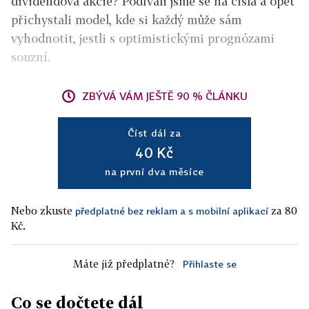
dividendová akcie? Podívali jsme se na čísla a opět
přichystali model, kde si každý může sám
vyhodnotit, jestli s optimistickými prognózami
souzní.
ZBÝVÁ VÁM JEŠTĚ 90 % ČLÁNKU
Číst dál za
40 Kč
na první dva měsíce
Nebo zkuste
za 80
předplatné bez reklam a s mobilní aplikací
Kč.
Máte již předplatné?
Přihlaste se
Co se dočtete dál