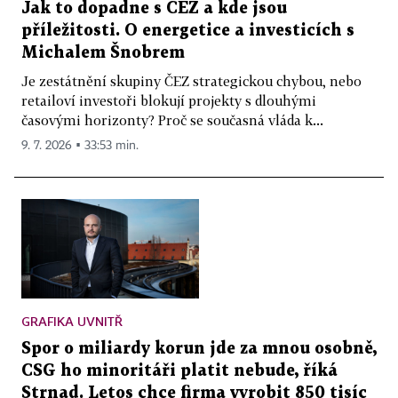
Jak to dopadne s ČEZ a kde jsou
příležitosti. O energetice a investicích s
Michalem Šnobrem
Je zestátnění skupiny ČEZ strategickou chybou, nebo
retailoví investoři blokují projekty s dlouhými
časovými horizonty? Proč se současná vláda k...
9. 7. 2026 ▪ 33:53 min.
GRAFIKA UVNITŘ
Spor o miliardy korun jde za mnou osobně,
CSG ho minoritáři platit nebude, říká
Strnad. Letos chce firma vyrobit 850 tisíc