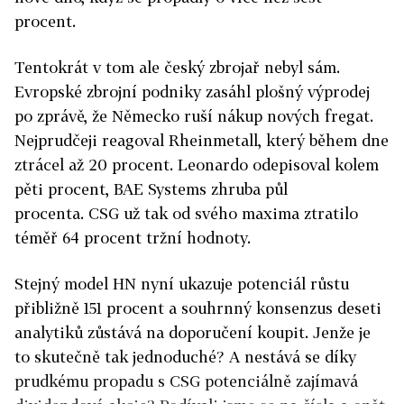
procent.
Tentokrát v tom ale český zbrojař nebyl sám.
Evropské zbrojní podniky zasáhl plošný výprodej
po zprávě, že Německo ruší nákup nových fregat.
Nejprudčeji reagoval Rheinmetall, který během dne
ztrácel až 20 procent. Leonardo odepisoval kolem
pěti procent, BAE Systems zhruba půl
procenta. CSG už tak od svého maxima ztratilo
téměř 64 procent tržní hodnoty.
Stejný model HN nyní ukazuje potenciál růstu
přibližně 151 procent a souhrnný konsenzus deseti
analytiků zůstává na doporučení koupit. Jenže je
to skutečně tak jednoduché? A nestává se díky
prudkému propadu s CSG potenciálně zajímavá