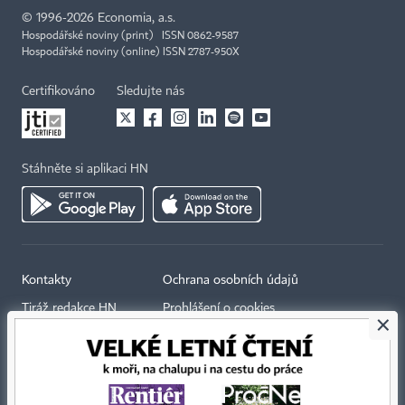
©
1996-2026
Economia, a.s.
Hospodářské noviny (print) ISSN 0862-9587
Hospodářské noviny (online) ISSN 2787-950X
Certifikováno
Sledujte nás
Stáhněte si aplikaci HN
Kontakty
Ochrana osobních údajů
Tiráž redakce HN
Prohlášení o cookies
×
Economia
Nastavení soukromí
Kariéra v HN
Všeobecné smluvní podmínky
Ceník inzerce