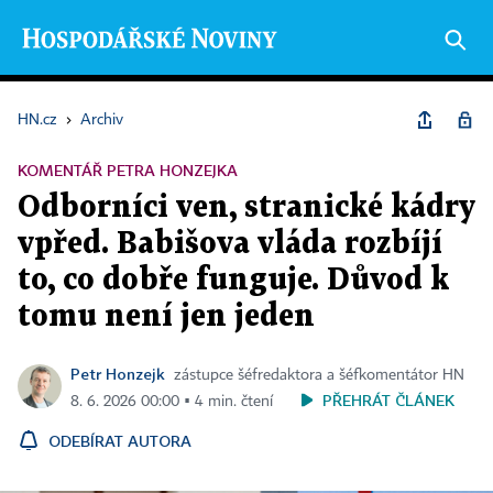
HN.cz
›
Archiv
KOMENTÁŘ PETRA HONZEJKA
Odborníci ven, stranické kádry
vpřed. Babišova vláda rozbíjí
to, co dobře funguje. Důvod k
tomu není jen jeden
Petr Honzejk
zástupce šéfredaktora a šéfkomentátor HN
PŘEHRÁT ČLÁNEK
8. 6. 2026 00:00 ▪ 4 min. čtení
ODEBÍRAT AUTORA