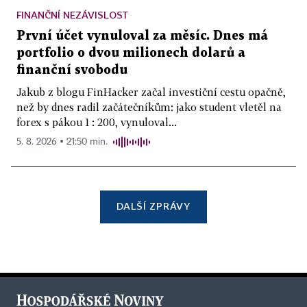
FINANČNÍ NEZÁVISLOST
První účet vynuloval za měsíc. Dnes má
portfolio o dvou milionech dolarů a
finanční svobodu
Jakub z blogu FinHacker začal investiční cestu opačně,
než by dnes radil začátečníkům: jako student vletěl na
forex s pákou 1 : 200, vynuloval...
5. 8. 2026 ▪ 21:50 min.
DALŠÍ ZPRÁVY