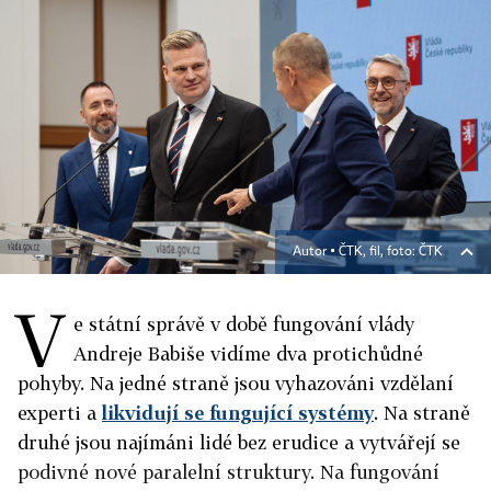
Autor ▪
ČTK, fil, foto: ČTK
V
e státní správě v době fungování vlády
Andreje Babiše vidíme dva protichůdné
pohyby. Na jedné straně jsou vyhazováni vzdělaní
experti a
likvidují se fungující systémy
. Na straně
druhé jsou najímáni lidé bez erudice a vytvářejí se
podivné nové paralelní struktury. Na fungování