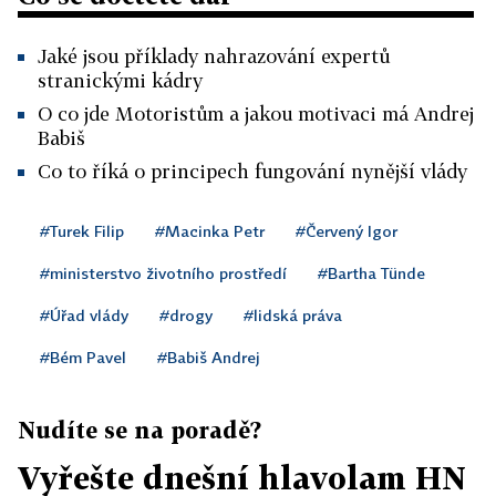
Jaké jsou příklady nahrazování expertů
stranickými kádry
O co jde Motoristům a jakou motivaci má Andrej
Babiš
Co to říká o principech fungování nynější vlády
#Turek Filip
#Macinka Petr
#Červený Igor
#ministerstvo životního prostředí
#Bartha Tünde
#Úřad vlády
#drogy
#lidská práva
#Bém Pavel
#Babiš Andrej
Nudíte se na poradě?
Vyřešte dnešní hlavolam HN