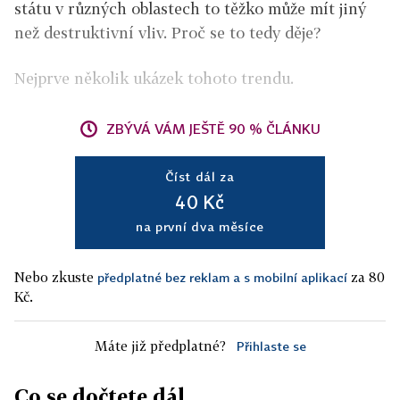
státu v různých oblastech to těžko může mít jiný
než destruktivní vliv. Proč se to tedy děje?
Nejprve několik ukázek tohoto trendu.
ZBÝVÁ VÁM JEŠTĚ 90 % ČLÁNKU
Číst dál za
40 Kč
na první dva měsíce
Nebo zkuste
za 80
předplatné bez reklam a s mobilní aplikací
Kč.
Máte již předplatné?
Přihlaste se
Co se dočtete dál