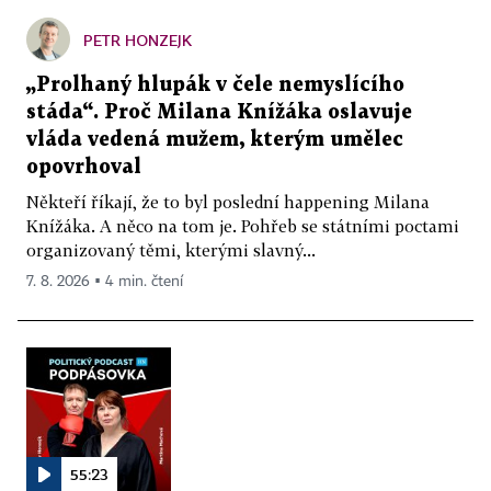
PETR HONZEJK
„Prolhaný hlupák v čele nemyslícího
stáda“. Proč Milana Knížáka oslavuje
vláda vedená mužem, kterým umělec
opovrhoval
Někteří říkají, že to byl poslední happening Milana
Knížáka. A něco na tom je. Pohřeb se státními poctami
organizovaný těmi, kterými slavný...
7. 8. 2026 ▪ 4 min. čtení
55:23