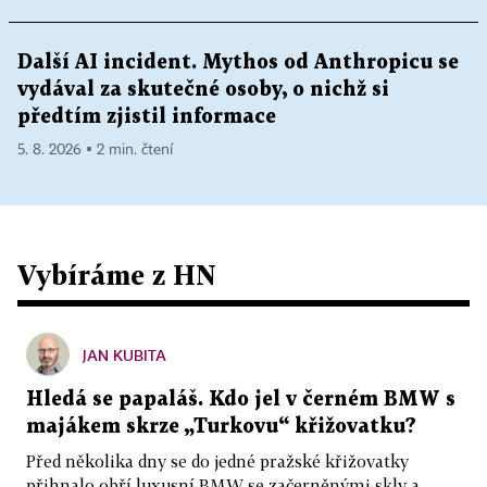
Další AI incident. Mythos od Anthropicu se
vydával za skutečné osoby, o nichž si
předtím zjistil informace
5. 8. 2026 ▪ 2 min. čtení
Vybíráme z HN
JAN KUBITA
Hledá se papaláš. Kdo jel v černém BMW s
majákem skrze „Turkovu“ křižovatku?
Před několika dny se do jedné pražské křižovatky
přihnalo obří luxusní BMW se začerněnými skly a