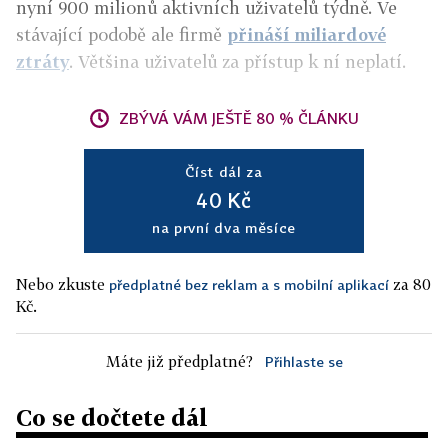
nyní 900 milionů aktivních uživatelů týdně. Ve
stávající podobě ale firmě
přináší miliardové
ztráty
. Většina uživatelů za přístup k ní neplatí.
ZBÝVÁ VÁM JEŠTĚ 80 % ČLÁNKU
Číst dál za
40 Kč
na první dva měsíce
Nebo zkuste
za 80
předplatné bez reklam a s mobilní aplikací
Kč.
Máte již předplatné?
Přihlaste se
Co se dočtete dál