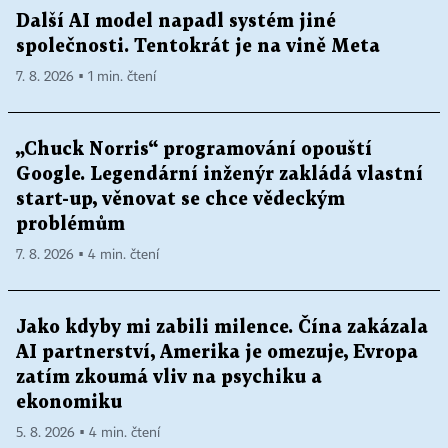
Další AI model napadl systém jiné
společnosti. Tentokrát je na vině Meta
7. 8. 2026 ▪ 1 min. čtení
„Chuck Norris“ programování opouští
Google. Legendární inženýr zakládá vlastní
start-up, věnovat se chce vědeckým
problémům
7. 8. 2026 ▪ 4 min. čtení
Jako kdyby mi zabili milence. Čína zakázala
AI partnerství, Amerika je omezuje, Evropa
zatím zkoumá vliv na psychiku a
ekonomiku
5. 8. 2026 ▪ 4 min. čtení