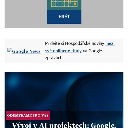
HRÁT
mezi
Přidejte si Hospodářské noviny
své oblíbené tituly
na Google
zprávách.
ODEMYKÁME PRO VÁS
Vývoj v AI projektech: Google,