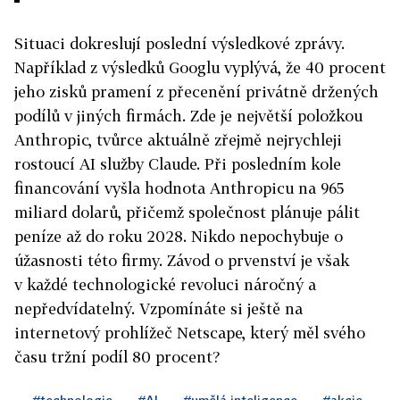
Situaci dokreslují poslední výsledkové zprávy.
Například z výsledků Googlu vyplývá, že 40 procent
jeho zisků pramení z přecenění privátně držených
podílů v jiných firmách. Zde je největší položkou
Anthropic, tvůrce aktuálně zřejmě nejrychleji
rostoucí AI služby Claude. Při posledním kole
financování vyšla hodnota Anthropicu na 965
miliard dolarů, přičemž společnost plánuje pálit
peníze až do roku 2028. Nikdo nepochybuje o
úžasnosti této firmy. Závod o prvenství je však
v každé technologické revoluci náročný a
nepředvídatelný. Vzpomínáte si ještě na
internetový prohlížeč Netscape, který měl svého
času tržní podíl 80 procent?
#technologie
#AI
#umělá inteligence
#akcie