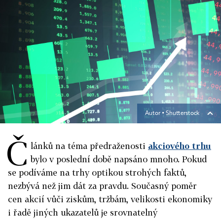
Autor ▪
Shutterstock
Č
lánků na téma předraženosti
akciového trhu
bylo v poslední době napsáno mnoho. Pokud
se podíváme na trhy optikou strohých faktů,
nezbývá než jim dát za pravdu. Současný poměr
cen akcií vůči ziskům, tržbám, velikosti ekonomiky
i řadě jiných ukazatelů je srovnatelný