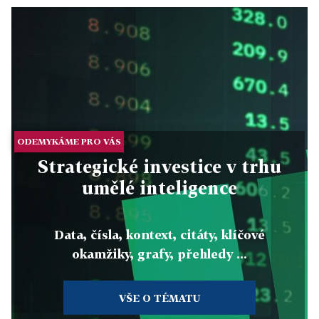
ODEMYKÁME PRO VÁS
Strategické investice v trhu
umělé inteligence
Data, čísla, kontext, citáty, klíčové
okamžiky, grafy, přehledy ...
VŠE O TÉMATU