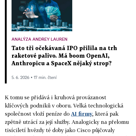
ANALÝZA ANDREY LAUREN
Tato tři očekávaná IPO přilila na trh
raketové palivo. Má boom OpenAI,
Anthropicu a SpaceX nějaký strop?
5. 6. 2026 ▪ 17 min. čtení
K tomu se přidává i kruhová provázanost
klíčových podniků v oboru. Velká technologická
společnost vloží peníze do
AI firmy
, která pak
zpětně utrácí za její služby. Analogicky na přelomu
tisíciletí hvězdy té doby jako Cisco půjčovaly