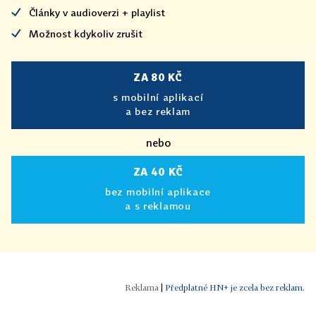
Články v audioverzi + playlist
Možnost kdykoliv zrušit
ZA 80 KČ
s mobilní aplikací
a bez reklam
nebo
ZA 40 KČ
bez mobilní aplikace
a s reklamou
|
Předplatné HN+ je zcela bez reklam.