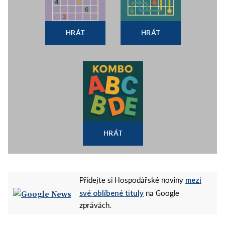
HRÁT
HRÁT
HRÁT
mezi
Přidejte si Hospodářské noviny
své oblíbené tituly
na Google
zprávách.