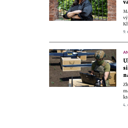
v
Ma
vý
Kl
9.
A
U
s
n
Zh
ma
kt
4.