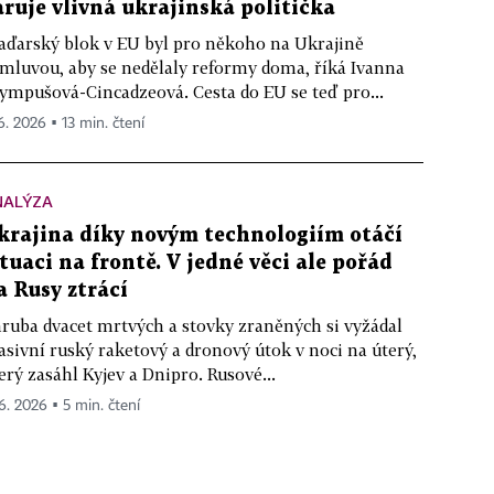
aruje vlivná ukrajinská politička
ďarský blok v EU byl pro někoho na Ukrajině
mluvou, aby se nedělaly reformy doma, říká Ivanna
ympušová-Cincadzeová. Cesta do EU se teď pro...
 6. 2026 ▪ 13 min. čtení
NALÝZA
krajina díky novým technologiím otáčí
ituaci na frontě. V jedné věci ale pořád
a Rusy ztrácí
ruba dvacet mrtvých a stovky zraněných si vyžádal
sivní ruský raketový a dronový útok v noci na úterý,
erý zasáhl Kyjev a Dnipro. Rusové...
 6. 2026 ▪ 5 min. čtení