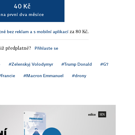
40 Kč
na první dva měsíce
za 80 Kč.
tné bez reklam a s mobilní aplikací
iž předplatné?
Přihlaste se
ě
#Zelenskyj Volodymyr
#Trump Donald
#G7
#Francie
#Macron Emmanuel
#drony