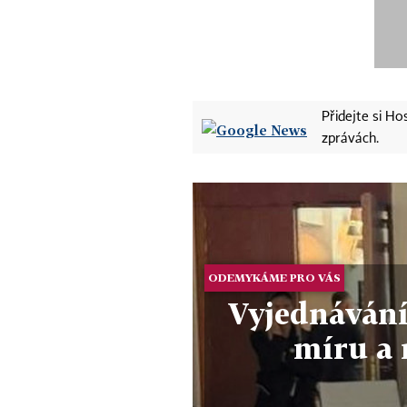
Přidejte si H
zprávách.
ODEMYKÁME PRO VÁS
Vyjednávání
míru a 