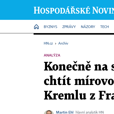
HOME
BYZNYS
ZPRÁVY
NÁZORY
TECH
HN.cz
›
Archiv
ANALÝZA
Konečně na 
chtít mírov
Kremlu z Fr
Martin Ehl
hlavní analytik HN