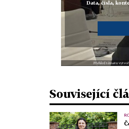
Data, čísla, konte
Přehled tématu vytvoř
Související čl
R
Č