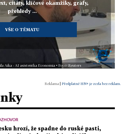
xt, citáty, klíčové okamžiky, grafy,
přehledy ...
VŠE O TÉMATU
ila Aika - AI asistentka Economia • Foto: Reuters
|
Předplatné HN+ je zcela bez reklam.
ánky
OZHOVOR
esku hrozí, že spadne do ruské pasti,