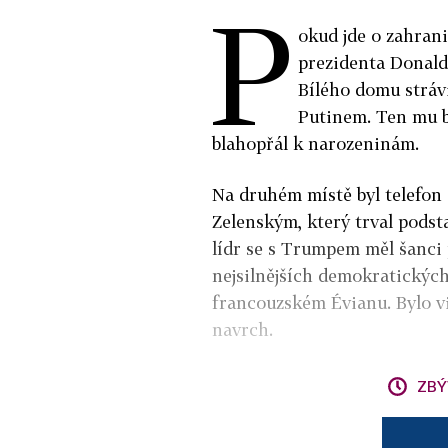
P
okud jde o zahran
prezidenta Donald
Bílého domu stráv
Putinem. Ten mu 
blahopřál k narozeninám.
Na druhém místě byl telefo
Zelenským, který trval podst
lídr se s Trumpem měl šanci
nejsilnějších demokratickýc
francouzském Évianu. Bylo vi
navrch.
ZBÝ