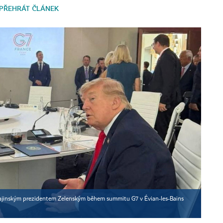
PŘEHRÁT ČLÁNEK
rajinským prezidentem Zelenským během summitu G7 v Évian-les-Bains