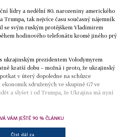
iční lídry a nedělní 80. narozeniny amerického
a Trumpa, tak nejvíce času současný nájemník
il se svým ruským protějškem Vladimirem
během hodinového telefonátu kromě jiného prý
n s ukrajinským prezidentem Volodymyrem
atně kratší dobu – možná i proto, že ukrajinský
 potkat v úterý dopoledne na schůzce
h ekonomik sdružených ve skupině G7 ve
dět a slyšet i od Trumpa, že Ukrajina má nyní
VÁ VÁM JEŠTĚ 90 % ČLÁNKU
Číst dál za