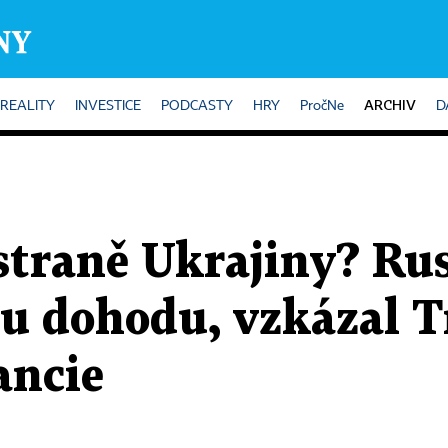
ARCHIV
REALITY
INVESTICE
PODCASTY
HRY
PročNe
D
straně Ukrajiny? Ru
ou dohodu, vzkázal 
ancie