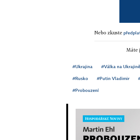
Nebo zkuste
předpla
Máte j
#Ukrajina
#Válka na Ukrajin
#Rusko
#Putin Vladimir
#Probouzení