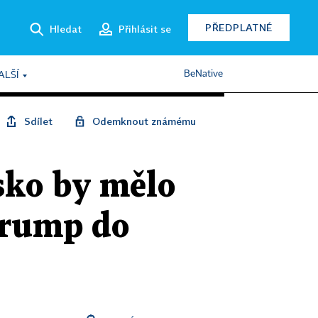
PŘEDPLATNÉ
Hledat
Přihlásit se
BeNative
ALŠÍ
Sdílet
Odemknout známému
sko by mělo
Trump do