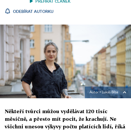
PŘEHRÁT ČLÁNEK
ODEBÍRAT AUTORKU
Autor ▪
Lukáš Bíba
Někteří tvůrci můžou vydělávat 120 tisíc
měsíčně, a přesto mít pocit, že krachují. Ne
všichni unesou výkyvy počtu platících lidí, říká