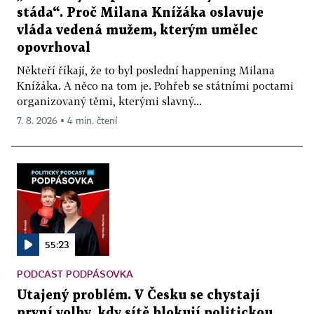
stáda“. Proč Milana Knížáka oslavuje
vláda vedená mužem, kterým umělec
opovrhoval
Někteří říkají, že to byl poslední happening Milana
Knížáka. A něco na tom je. Pohřeb se státními poctami
organizovaný těmi, kterými slavný...
7. 8. 2026 ▪ 4 min. čtení
55:23
PODCAST PODPÁSOVKA
Utajený problém. V Česku se chystají
první volby, kdy sítě blokují politickou