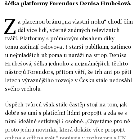
šéfka platformy Forendors Denisa Hrubešová.
Z
a placenou bránu „na vlastní nohu“ chodí čím
dál více lidí, včetně známých televizních
tváří. Platformy s prémiovým obsahem díky
tomu začínají oslovovat i starší publikum, zatímco
u nejmladších už pomalu naráží na strop. Denisa
Hrubešová, šéfka jednoho z nejznámějších těchto
nástrojů Forendors, přitom věří, že trh ani po pěti
letech výraznějšího rozvoje v Česku stále nedosáhl
svého vrcholu.
Úspěch tvůrců však stále častěji stojí na tom, jak
dobře se umí s platícími lidmi propojit a zda se s
nimi ideálně setkávají i osobně. „Chystáme pro ně
proto jednu novinku, která dokáže více propojit
online a offline svět,“ popisuje v rozhovoru s HN