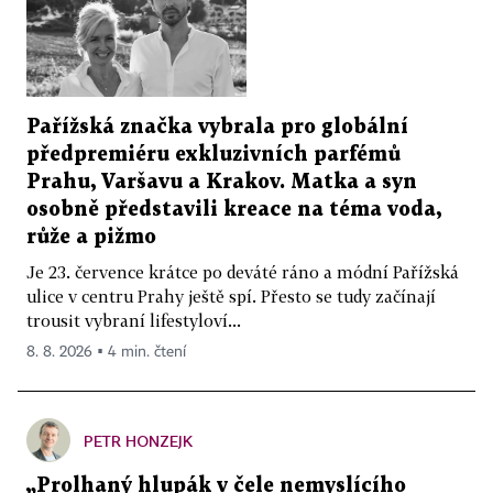
Pařížská značka vybrala pro globální
předpremiéru exkluzivních parfémů
Prahu, Varšavu a Krakov. Matka a syn
osobně představili kreace na téma voda,
růže a pižmo
Je 23. července krátce po deváté ráno a módní Pařížská
ulice v centru Prahy ještě spí. Přesto se tudy začínají
trousit vybraní lifestyloví...
8. 8. 2026 ▪ 4 min. čtení
PETR HONZEJK
„Prolhaný hlupák v čele nemyslícího