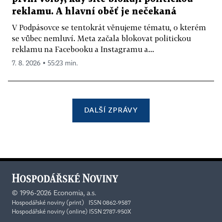
reklamu. A hlavní oběť je nečekaná
V Podpásovce se tentokrát věnujeme tématu, o kterém
se vůbec nemluví. Meta začala blokovat politickou
reklamu na Facebooku a Instagramu a...
7. 8. 2026 ▪ 55:23 min.
DALŠÍ ZPRÁVY
©
1996-2026
Economia, a.s.
Hospodářské noviny (print) ISSN 0862-9587
Hospodářské noviny (online) ISSN 2787-950X