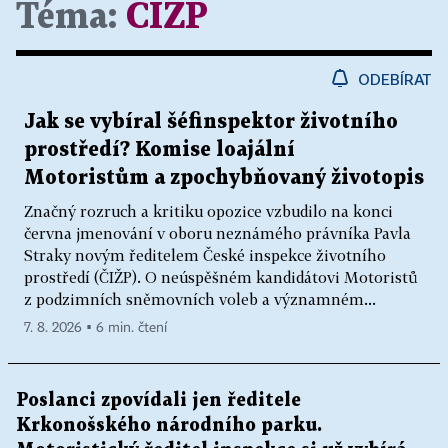
Téma:
ČIŽP
ODEBÍRAT
Jak se vybíral šéfinspektor životního
prostředí? Komise loajální
Motoristům a zpochybňovaný životopis
Značný rozruch a kritiku opozice vzbudilo na konci
června jmenování v oboru neznámého právníka Pavla
Straky novým ředitelem České inspekce životního
prostředí (ČIŽP). O neúspěšném kandidátovi Motoristů
z podzimních sněmovních voleb a významném...
7. 8. 2026 ▪ 6 min. čtení
Poslanci zpovídali jen ředitele
Krkonošského národního parku.