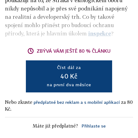
poukazují na to, že Straka v ekologickém oboru
nikdy nepůsobil a je přes své podnikání napojený
na realitní a developerský trh. Co by takové
spojení mohlo přinést pro budoucí ochranu
přírody, která je hlavním úkolem
inspekce
?
ZBÝVÁ VÁM JEŠTĚ 80 % ČLÁNKU
Číst dál za
40 Kč
na první dva měsíce
Nebo zkuste
za 80
předplatné bez reklam a s mobilní aplikací
Kč.
Máte již předplatné?
Přihlaste se