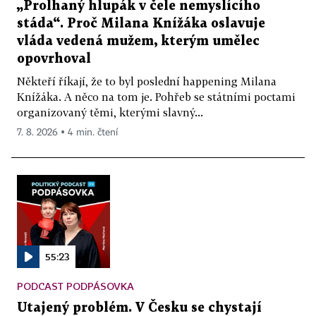
„Prolhaný hlupák v čele nemyslícího
stáda“. Proč Milana Knížáka oslavuje
vláda vedená mužem, kterým umělec
opovrhoval
Někteří říkají, že to byl poslední happening Milana
Knížáka. A něco na tom je. Pohřeb se státními poctami
organizovaný těmi, kterými slavný...
7. 8. 2026 ▪ 4 min. čtení
55:23
PODCAST PODPÁSOVKA
Utajený problém. V Česku se chystají