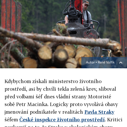
Autor ▪
René Volfík
Kdybychom získali ministerstvo životního
prostředí, asi by chvíli tekla zelená krev, sliboval
před volbami šéf dnes vládní strany Motoristé
sobě Petr Macinka. Logicky proto vyvolává obavy
jm
enování podnikatele v realitách
Pavla Straky
šéfem
České inspekce životního prostředí
. Kritici