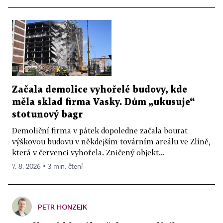
Začala demolice vyhořelé budovy, kde
měla sklad firma Vasky. Dům „ukusuje“
stotunový bagr
Demoliční firma v pátek dopoledne začala bourat
výškovou budovu v někdejším továrním areálu ve Zlíně,
která v červenci vyhořela. Zničený objekt...
7. 8. 2026 ▪ 3 min. čtení
PETR HONZEJK