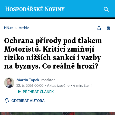
HN.cz
›
Archiv
Ochrana přírody pod tlakem
Motoristů. Kritici zmiňují
riziko nižších sankcí i vazby
na byznys. Co reálně hrozí?
Martin Ťopek
redaktor
22. 6. 2026 00:00 ▪ Aktualizováno ▪ 4 min. čtení
PŘEHRÁT ČLÁNEK
ODEBÍRAT AUTORA