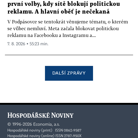
první volby, kdy sítě blokují politickou
reklamu. A hlavní oběť je nečekaná
V Podpásovce se tentokrát věnujeme tématu, o kterém
se vůbec nemluví. Meta začala blokovat politickou
reklamu na Facebooku a Instagramu a...
7. 8. 2026 ▪ 55:23 min.
DALŠÍ ZPRÁVY
©
1996-2026
Economia, a.s.
Hospodářské noviny (print) ISSN 0862-9587
Hospodářské noviny (online) ISSN 2787-950X