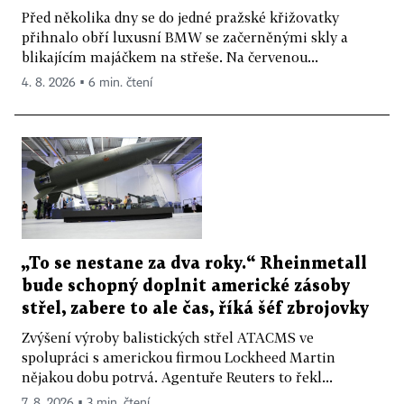
Před několika dny se do jedné pražské křižovatky
přihnalo obří luxusní BMW se začerněnými skly a
blikajícím majáčkem na střeše. Na červenou...
4. 8. 2026 ▪ 6 min. čtení
„To se nestane za dva roky.“ Rheinmetall
bude schopný doplnit americké zásoby
střel, zabere to ale čas, říká šéf zbrojovky
Zvýšení výroby balistických střel ATACMS ve
spolupráci s americkou firmou Lockheed Martin
nějakou dobu potrvá. Agentuře Reuters to řekl...
7. 8. 2026 ▪ 3 min. čtení