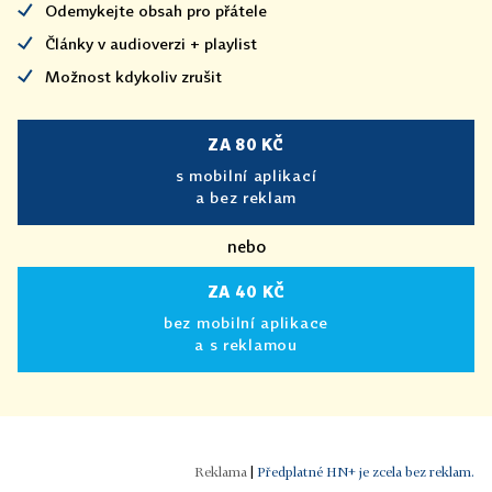
Odemykejte obsah pro přátele
Články v audioverzi + playlist
Možnost kdykoliv zrušit
ZA 80 KČ
s mobilní aplikací
a bez reklam
nebo
ZA 40 KČ
bez mobilní aplikace
a s reklamou
|
Předplatné HN+ je zcela bez reklam.