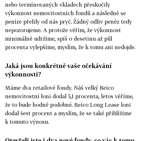
nebo termínovaných vkladech přeskočily
výkonnost nemovitostních fondů a následně se
peníze přelily od nás pryč. Žádný odliv peněz tedy
nepozorujeme. A protože věřím, že výkonnost
minimálně udržíme, spíš o desetinu až půl
procenta vylepšíme, myslím, že k tomu ani nedojde.
Jaká jsou konkrétně vaše očekávání
výkonnosti?
Máme dva retailové fondy. Náš velký Reico
nemovitostní loni dodal 5,1 procenta, letos věříme,
že to bude hodně podobné. Reico Long Lease loni
dodal šest procent a myslím, že se také přiblížíme
k tomuto výnosu.
Otevřeli jste i dva nové fondy, co vás k tomu