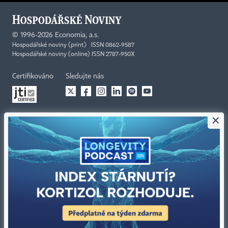
©
1996-2026
Economia, a.s.
Hospodářské noviny (print) ISSN 0862-9587
Hospodářské noviny (online) ISSN 2787-950X
Certifikováno
Sledujte nás
×
Stáhněte si aplikaci HN
Kontakty
Ochrana osobních údajů
Tiráž redakce HN
Prohlášení o cookies
Economia
Nastavení soukromí