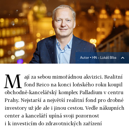
Autor ▪
HN – Lukáš Bíba
M
ají za sebou mimořádnou akvizici. Realitní
fond Reico na konci loňského roku koupil
obchodně‑kancelářský komplex Palladium v centru
Prahy. Nejstarší a největší realitní fond pro drobné
investory už jde ale i jinou cestou. Vedle nákupních
center a kanceláří upíná svoji pozornost
i k investicím do zdravotnických zařízení