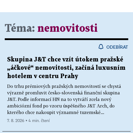
Téma:
nemovitosti
ODEBÍRAT
Skupina J&T chce vzít útokem pražské
„áčkové“ nemovitosti, začíná luxusním
hotelem v centru Prahy
Do trhu prémiových pražských nemovitostí se chystá
výrazně promluvit česko-slovenská finanční skupina
J&T. Podle informací HN na to vytváří zcela nový
ambiciózní fond po vzoru úspěšného J&T Arch, do
kterého chce nakoupit významné tuzemské...
7. 8. 2026 ▪ 4 min. čtení