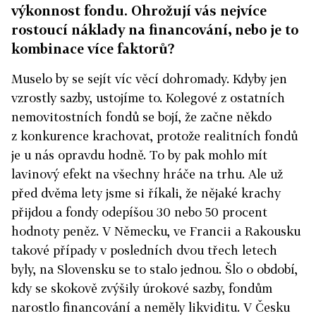
výkonnost fondu. Ohrožují vás nejvíce
rostoucí náklady na financování, nebo je to
kombinace více faktorů?
Muselo by se sejít víc věcí dohromady. Kdyby jen
vzrostly sazby, ustojíme to. Kolegové z ostatních
nemovitostních fondů se bojí, že začne někdo
z konkurence krachovat, protože realitních fondů
je u nás opravdu hodně. To by pak mohlo mít
lavinový efekt na všechny hráče na trhu. Ale už
před dvěma lety jsme si říkali, že nějaké krachy
přijdou a fondy odepíšou 30 nebo 50 procent
hodnoty peněz. V Německu, ve Francii a Rakousku
takové případy v posledních dvou třech letech
byly, na Slovensku se to stalo jednou. Šlo o období,
kdy se skokově zvýšily úrokové sazby, fondům
narostlo financování a neměly likviditu. V Česku