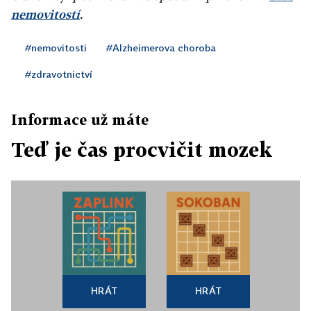
nemovitostí
.
#nemovitosti
#Alzheimerova choroba
#zdravotnictví
Informace už máte
Teď je čas procvičit mozek
HRÁT
HRÁT