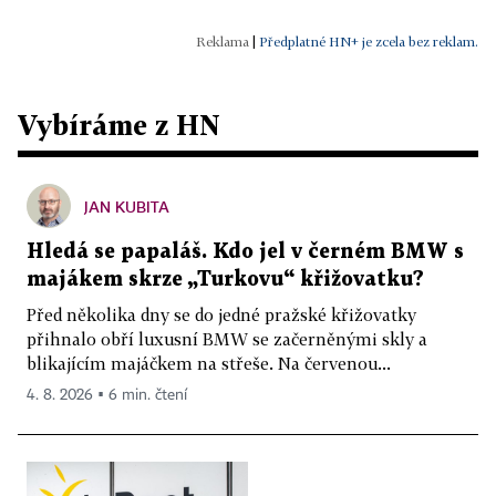
|
Předplatné HN+ je zcela bez reklam.
Vybíráme z HN
JAN KUBITA
Hledá se papaláš. Kdo jel v černém BMW s
majákem skrze „Turkovu“ křižovatku?
Před několika dny se do jedné pražské křižovatky
přihnalo obří luxusní BMW se začerněnými skly a
blikajícím majáčkem na střeše. Na červenou...
4. 8. 2026 ▪ 6 min. čtení