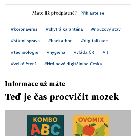
Máte již předplatné?
Přihlaste se
#koronavirus
#chytrá karanténa
#nouzový stav
#státní správa
#hackathon
#digitalizace
#technologie
#hygiena
#vláda ČR
#IT
#velké čtení
#Hrdinové digitálního Česka
Informace už máte
Teď je čas procvičit mozek