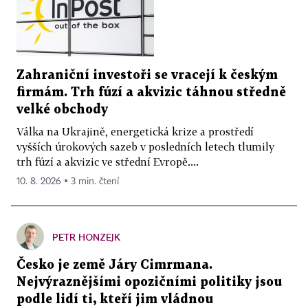
Zahraniční investoři se vracejí k českým
firmám. Trh fúzí a akvizic táhnou středně
velké obchody
Válka na Ukrajině, energetická krize a prostředí
vyšších úrokových sazeb v posledních letech tlumily
trh fúzí a akvizic ve střední Evropě....
10. 8. 2026 ▪ 3 min. čtení
PETR HONZEJK
Česko je země Járy Cimrmana.
Nejvýraznějšími opozičními politiky jsou
podle lidí ti, kteří jim vládnou