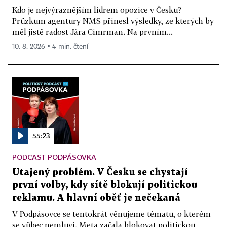
Kdo je nejvýraznějším lídrem opozice v Česku?
Průzkum agentury NMS přinesl výsledky, ze kterých by
měl jistě radost Jára Cimrman. Na prvním...
10. 8. 2026 ▪ 4 min. čtení
55:23
PODCAST PODPÁSOVKA
Utajený problém. V Česku se chystají
první volby, kdy sítě blokují politickou
reklamu. A hlavní oběť je nečekaná
V Podpásovce se tentokrát věnujeme tématu, o kterém
se vůbec nemluví. Meta začala blokovat politickou