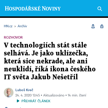
HN.cz
›
Archiv
ROZHOVOR
V technologiích stát stále
selhává. Je jako uklízečka,
která sice nekrade, ale ani
neuklidí, říká ikona českého
IT světa Jakub Nešetřil
Luboš Kreč
24. 4. 2020 13:45 ▪ Aktualizováno ▪ 14 min. čtení
PŘEHRÁT ČLÁNEK