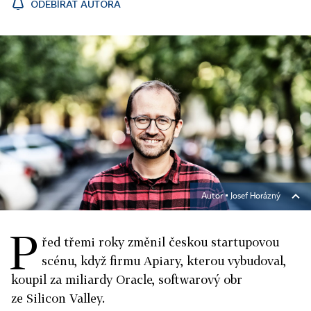
ODEBÍRAT AUTORA
Autor ▪
Josef Horázný
P
řed třemi roky změnil českou startupovou
scénu, když firmu Apiary, kterou vybudoval,
koupil za miliardy Oracle, softwarový obr
ze Silicon Valley.