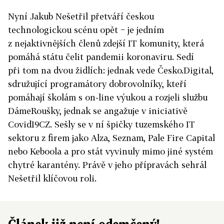
Nyní Jakub Nešetřil přetváří českou
technologickou scénu opět − je jedním
z nejaktivnějších členů zdejší IT komunity, která
pomáhá státu čelit pandemii koronaviru. Sedí
při tom na dvou židlích: jednak vede Česko.Digital,
sdružující programátory dobrovolníky, kteří
pomáhají školám s on-line výukou a rozjeli službu
DámeRoušky, jednak se angažuje v iniciativě
Covid19CZ. Sešly se v ní špičky tuzemského IT
sektoru z firem jako Alza, Seznam, Pale Fire Capital
nebo Keboola a pro stát vyvinuly mimo jiné systém
chytré karantény. Právě v jeho přípravách sehrál
Nešetřil klíčovou roli.