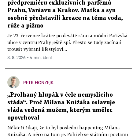
předpremiéru exkluzivních parfémů
Prahu, Varšavu a Krakov. Matka a syn
osobně představili kreace na téma voda,
růže a pižmo
Je 23. července krátce po deváté ráno a módní Pařížská
ulice v centru Prahy ještě spí. Přesto se tudy začínají
trousit vybraní lifestyloví...
8. 8. 2026 ▪ 4 min. čtení
PETR HONZEJK
„Prolhaný hlupák v čele nemyslícího
stáda“. Proč Milana Knížáka oslavuje
vláda vedená mužem, kterým umělec
opovrhoval
Někteří říkají, že to byl poslední happening Milana
Knížáka. A něco na tom je. Pohřeb se státními poctami