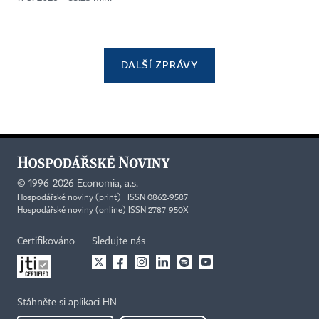
DALŠÍ ZPRÁVY
©
1996-2026
Economia, a.s.
Hospodářské noviny (print) ISSN 0862-9587
Hospodářské noviny (online) ISSN 2787-950X
Certifikováno
Sledujte nás
Stáhněte si aplikaci HN