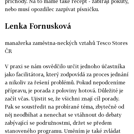
příchody. Na to máme také recept - zabírají pokuty,
nebo musí opozdilec zazpívat písničku.
Lenka Fornusková
manažerka zaměstna-neckých vztahů Tesco Stores
ČR
V praxi se nám osvědčilo určit jednoho účastníka
jako facilitátora, který zodpovídá za proces jednání
a nikoliv za řešení problémů. Pokud nepodceníme
přípravu, je porada z poloviny hotová. Důležité je
začít včas. Ujistit se, že všichni znají cíl porady.
Pak se soustředit na probírané téma, zbytečně od
něj neodbíhat a nenechat se vtáhnout do debaty
zabývající se podružnostmi, držet se předem
stanoveného programu. Uměním je také zvládat