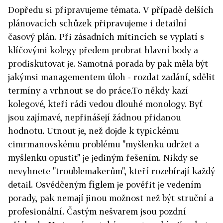
Dopředu si připravujeme témata. V případě delších
plánovacích schůzek připravujeme i detailní
časový plán. Při zásadních mítincích se vyplatí s
klíčovými kolegy předem probrat hlavní body a
prodiskutovat je. Samotná porada by pak měla být
jakýmsi managementem úloh - rozdat zadání, sdělit
termíny a vrhnout se do práce.To někdy kazí
kolegové, kteří rádi vedou dlouhé monology. Byť
jsou zajímavé, nepřinášejí žádnou přidanou
hodnotu. Utnout je, než dojde k typickému
cimrmanovskému problému "myšlenku udržet a
myšlenku opustit" je jediným řešením. Nikdy se
nevyhnete "troublemakerům", kteří rozebírají každý
detail. Osvědčeným fíglem je pověřit je vedením
porady, pak nemají jinou možnost než být struční a
profesionální. Častým nešvarem jsou pozdní