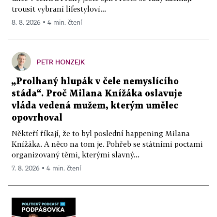
trousit vybraní lifestyloví...
8. 8. 2026 ▪ 4 min. čtení
PETR HONZEJK
„Prolhaný hlupák v čele nemyslícího
stáda“. Proč Milana Knížáka oslavuje
vláda vedená mužem, kterým umělec
opovrhoval
Někteří říkají, že to byl poslední happening Milana
Knížáka. A něco na tom je. Pohřeb se státními poctami
organizovaný těmi, kterými slavný...
7. 8. 2026 ▪ 4 min. čtení