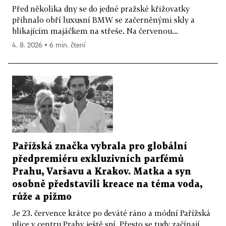
Před několika dny se do jedné pražské křižovatky
přihnalo obří luxusní BMW se začerněnými skly a
blikajícím majáčkem na střeše. Na červenou...
4. 8. 2026 ▪ 6 min. čtení
Pařížská značka vybrala pro globální
předpremiéru exkluzivních parfémů
Prahu, Varšavu a Krakov. Matka a syn
osobně představili kreace na téma voda,
růže a pižmo
Je 23. července krátce po deváté ráno a módní Pařížská
ulice v centru Prahy ještě spí. Přesto se tudy začínají