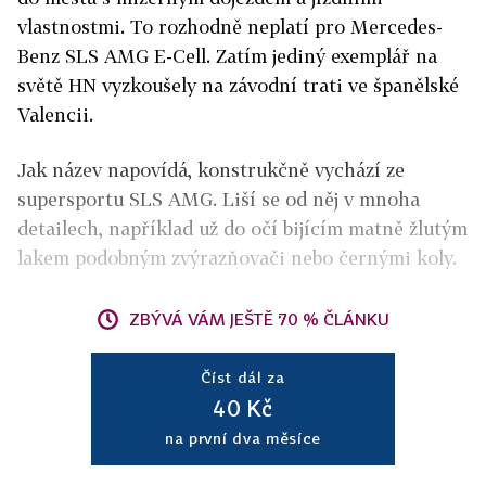
vlastnostmi. To rozhodně neplatí pro Mercedes-
Benz SLS AMG E-Cell. Zatím jediný exemplář na
světě HN vyzkoušely na závodní trati ve španělské
Valencii.
Jak název napovídá, konstrukčně vychází ze
supersportu SLS AMG. Liší se od něj v mnoha
detailech, například už do očí bijícím matně žlutým
lakem podobným zvýrazňovači nebo černými koly.
ZBÝVÁ VÁM JEŠTĚ 70 % ČLÁNKU
Číst dál za
40 Kč
na první dva měsíce