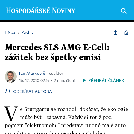
HN.cz
›
Archiv
Mercedes SLS AMG E-Cell:
zážitek bez špetky emisí
Jan Markovič
redaktor
PŘEHRÁT ČLÁNEK
16. 12. 2010 02:14 ▪ 2 min. čtení
ODEBÍRAT AUTORA
V
e Stuttgartu se rozhodli dokázat, že ekologie
může být i zábavná. Každý si totiž pod
pojmem "elektromobil" představí nudné malé auto
do města s mizerným dojezdem a jízdními