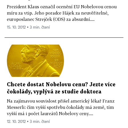
Prezident Klaus označil ocenění EU Nobelovou cenou
míru za vtip. Jeho poradce Hájek za neuvěřitelné,
europoslanec Strejček (ODS) za absurdní....
15. 10. 2012 ▪ 3 min. čtení
Chcete dostat Nobelovu cenu? Jezte více
čokolády, vyplývá ze studie doktora
Na zajímavou souvislost přišel americký lékař Franz
Messerli: čím vyšší spotřebu čokolády má země, tím
vyšší má i počet laureátů Nobelovy ceny....
12. 10. 2012 ▪ 3 min. čtení