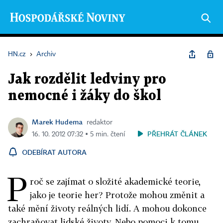
HN.cz
›
Archiv
Jak rozdělit ledviny pro
nemocné i žáky do škol
Marek Hudema
redaktor
PŘEHRÁT ČLÁNEK
16. 10. 2012 07:32 ▪ 5 min. čtení
ODEBÍRAT AUTORA
P
roč se zajímat o složité akademické teorie,
jako je teorie her? Protože mohou změnit a
také mění životy reálných lidí. A mohou dokonce
zachraňovat lidské životy. Nebo pomoci k tomu,