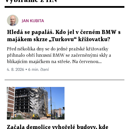
JAN KUBITA
Hledá se papaláš. Kdo jel v černém BMW s
majákem skrze „Turkovu“ křižovatku?
Před několika dny se do jedné pražské křižovatky
přihnalo obří luxusní BMW se začerněnými skly a
blikajícím majáčkem na střeše. Na červenou...
4. 8. 2026 ▪ 6 min. čtení
Začala demolice vyhořelé budovy, kde