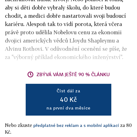
aby si děti dobře vybraly školu, do které budou
chodit, a medici dobře nastartovali svoji budoucí
kariéru. Alespoň tak to vidí porota, která včera
právě proto udělila Nobelovu cenu za ekonomii
dvojici amerických vědců Lloydu Shapleymu a
Alvinu Rothovi. V odůvodnění ocenění se píše, že
za "výborný příklad ekonomického inženýrství".
ZBÝVÁ VÁM JEŠTĚ 90 % ČLÁNKU
Číst dál za
40 Kč
na první dva měsíce
Nebo zkuste
za 80
předplatné bez reklam a s mobilní aplikací
Kč.