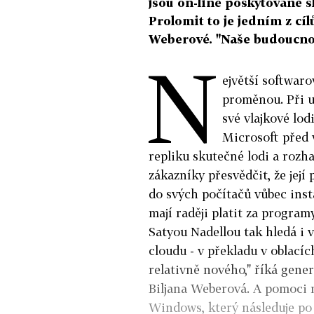
jsou on-line poskytované 
Prolomit to je jedním z cí
Weberové. "Naše budoucnost
N
ejvětší softwar
proměnou. Při u
své vlajkové lo
Microsoft před 
repliku skutečné lodi a rozha
zákazníky přesvědčit, že jej
do svých počítačů vůbec inst
mají raději platit za program
Satyou Nadellou tak hledá i
cloudu - v překladu v oblacíc
relativně nového," říká gene
Biljana Weberová. A pomoci 
Windows, který následuje po 