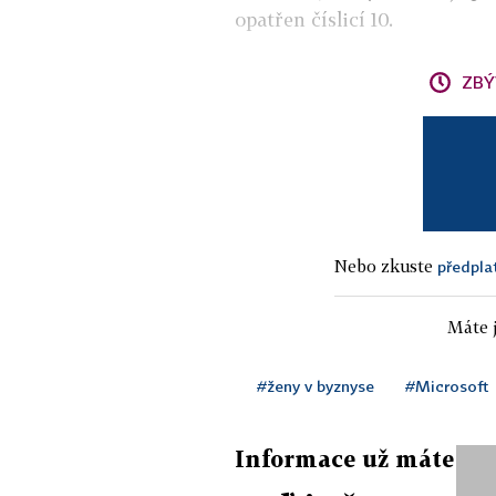
opatřen číslicí 10.
ZBÝ
Nebo zkuste
předpla
Máte j
#ženy v byznyse
#Microsoft
Informace už máte