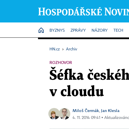
HOME
BYZNYS
ZPRÁVY
NÁZORY
TECH
HN.cz
›
Archiv
ROZHOVOR
Šéfka českéh
v cloudu
Miloš Čermák
Jan Klesla
,
4. 11. 2014 09:41 ▪ Aktualizováno