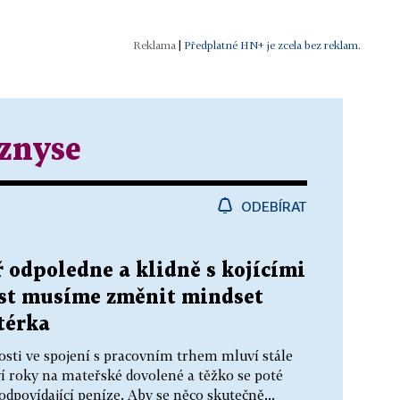
|
Předplatné HN+ je zcela bez reklam.
znyse
ODEBÍRAT
ř odpoledne a klidně s kojícími
st musíme změnit mindset
térka
osti ve spojení s pracovním trhem mluví stále
ví roky na mateřské dovolené a těžko se poté
 odpovídající peníze. Aby se něco skutečně...