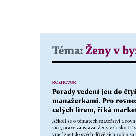
Téma:
Ženy v by
ROZHOVOR
Porady vedení jen do čty
manažerkami. Pro rovno
celých firem, říká marke
Ačkoli se o tématech mateřství a rovn
více, praxe zaostává. Ženy v Česku trá
vrací zpět do svých dřívějších rolí a za