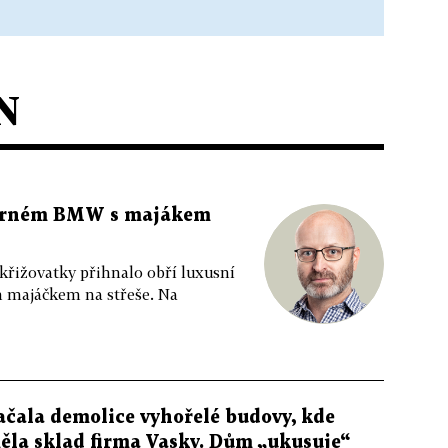
N
 černém BMW s majákem
 křižovatky přihnalo obří luxusní
m majáčkem na střeše. Na
ačala demolice vyhořelé budovy, kde
ěla sklad firma Vasky. Dům „ukusuje“