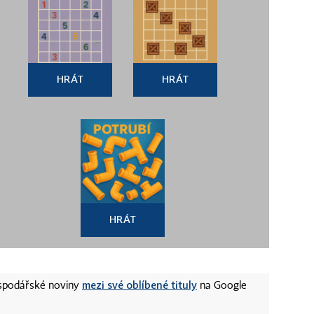
HRÁT
HRÁT
HRÁT
mezi své oblíbené tituly
ospodářské noviny
na Google