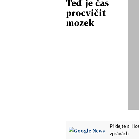
Teď je čas
procvičit
mozek
Přidejte si H
zprávách.