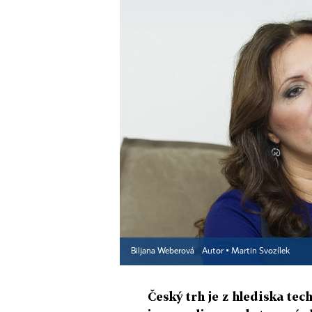
Biljana Weberová
Autor ▪
Martin Svozílek
Český trh je z hlediska tec