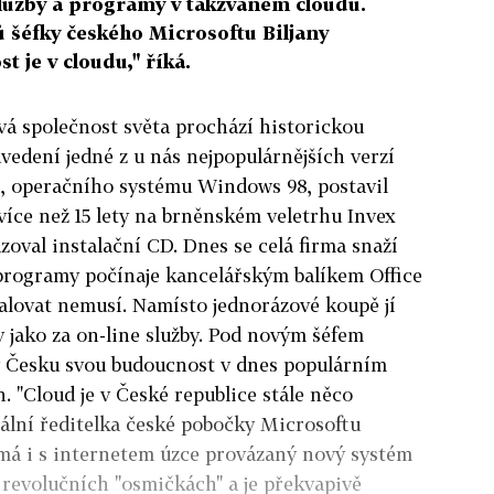
služby a programy v takzvaném cloudu.
lů šéfky českého Microsoftu Biljany
 je v cloudu," říká.
ová společnost světa prochází historickou
vedení jedné z u nás nejpopulárnějších verzí
di, operačního systému Windows 98, postavil
více než 15 lety na brněnském veletrhu Invex
zoval instalační CD. Dnes se celá firma snaží
í programy počínaje kancelářským balíkem Office
alovat nemusí. Namísto jednorázové koupě jí
y jako za on-line služby. Pod novým šéfem
 v Česku svou budoucnost v dnes populárním
h. "Cloud je v České republice stále něco
rální ředitelka české pobočky Microsoftu
má i s internetem úzce provázaný nový systém
revolučních "osmičkách" a je překvapivě