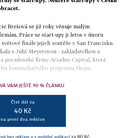
rmy se start-upy. Některé start-upy v Česku
obracet.
ie Brešová se již roky věnuje malým
firmám. Práce se start-upy ji letos v únoru
a světové finále jejich soutěže v San Francisku.
kala s Julií Meyerovou - zakladatelkou a
í a poradenské firmy Ariadne Capital, která
ěchu komunikačního programu Skype.
VÁ VÁM JEŠTĚ 90 % ČLÁNKU
Číst dál za
40 Kč
na první dva měsíce
za 80 Kč.
tné bez reklam a s mobilní aplikací