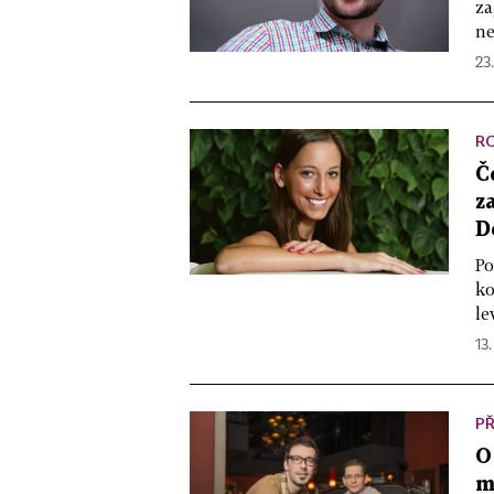
za
ne
23.
R
Č
z
D
Po
ko
le
13.
PŘ
O
m