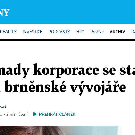
ARCHIV
REALITY
INVESTICE
PODCASTY
HRY
PročNe
D
ady korporace se sta
a brněnské vývojáře
ová
PŘEHRÁT ČLÁNEK
o ▪ 3 min. čtení