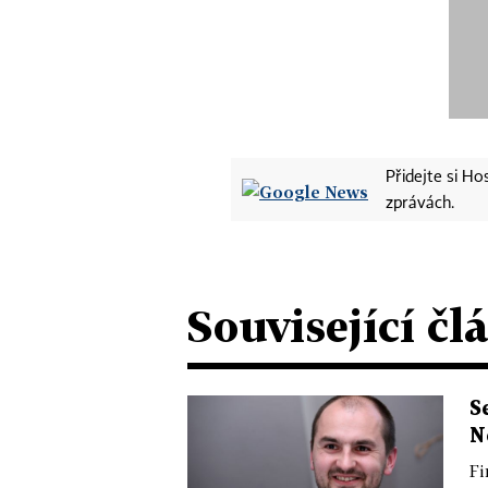
Přidejte si H
zprávách.
Související čl
S
N
Fi