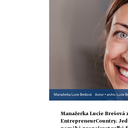
Manažerka Lucie Brešová
Autor ▪
archiv Lucie B
Manažerka Lucie Brešová z
EntrepreneurCountry. Jede