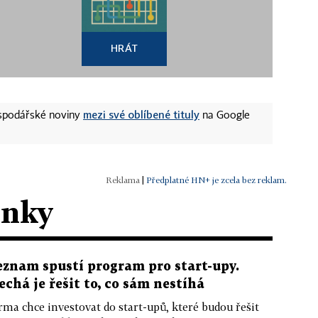
HRÁT
mezi své oblíbené tituly
ospodářské noviny
na Google
|
Předplatné HN+ je zcela bez reklam.
ánky
eznam spustí program pro start-upy.
echá je řešit to, co sám nestíhá
rma chce investovat do start-upů, které budou řešit