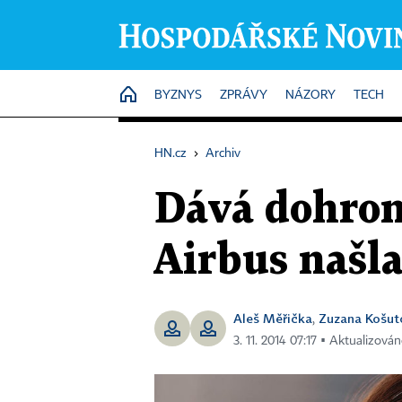
HOME
BYZNYS
ZPRÁVY
NÁZORY
TECH
HN.cz
›
Archiv
Dává dohrom
Airbus našl
Aleš Měřička
Zuzana Košut
,
3. 11. 2014 07:17 ▪ Aktualizován