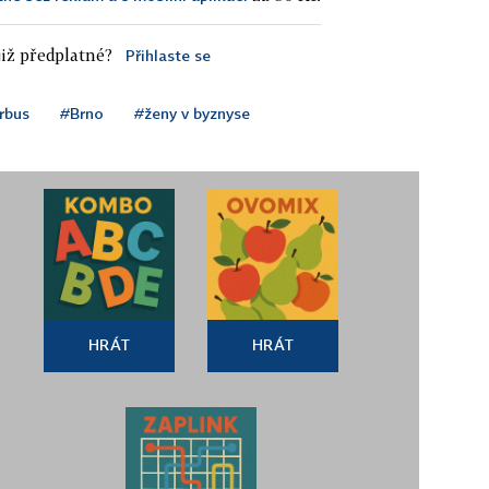
iž předplatné?
Přihlaste se
rbus
#Brno
#ženy v byznyse
HRÁT
HRÁT