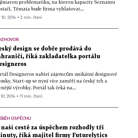
jímavou problematiku, na kterou kapacity Seznamu
stačí. Témata bude firma vyhlašovat...
 10. 2014 ▪ 2 min. čtení
OZHOVOR
eský design se dobře prodává do
ahraničí, říká zakladatelka portálu
esigneros
rtál Designeros nabízí zájemcům unikátní designové
usky. Start-up se nyní více zaměří na český trh a
vnější výrobky. Portál tak čeká na...
 10. 2014 ▪ 11 min. čtení
ÍBĚH ÚSPĚCHU
 naší cestě za úspěchem rozhodly tři
inuty, říká majitel firmy Futurelytics