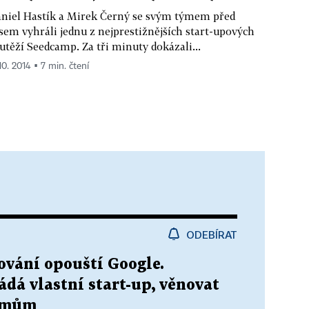
niel Hastík a Mirek Černý se svým týmem před
sem vyhráli jednu z nejprestižnějších start-upových
utěží Seedcamp. Za tři minuty dokázali...
10. 2014 ▪ 7 min. čtení
ODEBÍRAT
vání opouští Google.
dá vlastní start-up, věnovat
lémům