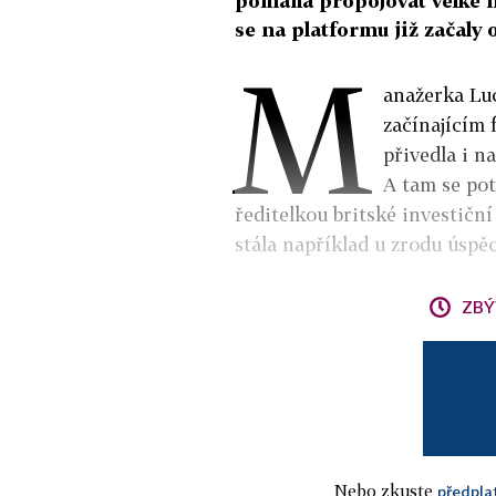
pomáhá propojovat velké fi
se na platformu již začaly 
M
anažerka Luc
začínajícím 
přivedla i n
A tam se pot
ředitelkou britské investičn
stála například u zrodu úsp
ZBÝ
Nebo zkuste
předpla