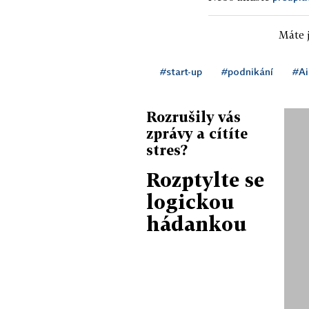
Máte j
#start-up
#podnikání
#Ai
Rozrušily vás
zprávy a cítíte
stres?
Rozptylte se
logickou
hádankou