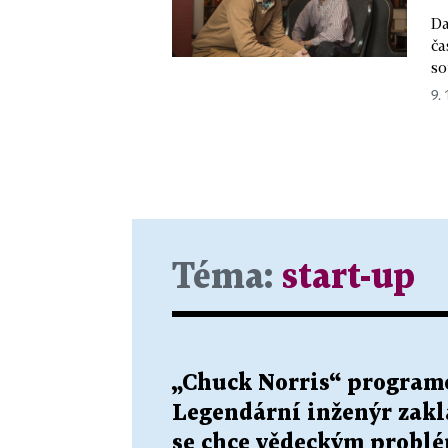
Da
ča
so
9. 
Téma:
start-up
„Chuck Norris“ programo
Legendární inženýr zaklá
se chce vědeckým prob