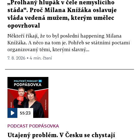
„Prolhaný hlupák v čele nemyslícího
stáda“. Proč Milana Knížáka oslavuje
vláda vedená mužem, kterým umělec
opovrhoval
Někteří říkají, že to byl poslední happening Milana
Knížáka. A něco na tom je. Pohřeb se státními poctami
organizovaný těmi, kterými slavný...
7. 8. 2026 ▪ 4 min. čtení
55:23
PODCAST PODPÁSOVKA
Utajený problém. V Česku se chystají