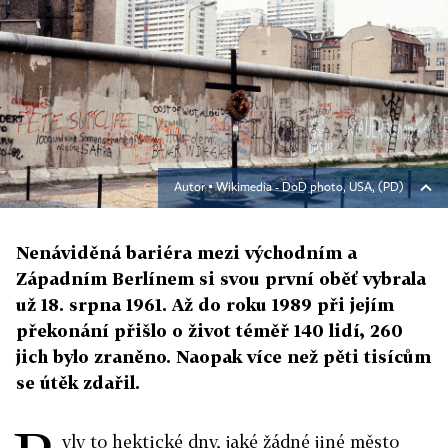
Autor ▪
Wikimedia - DoD photo, USA, (PD)
Nenáviděná bariéra mezi východním a
Západním Berlínem si svou první oběť vybrala
už 18. srpna 1961. Až do roku 1989 při jejím
překonání přišlo o život téměř 140 lidí, 260
jich bylo zraněno. Naopak více než pěti tisícům
se útěk zdařil.
yly to hektické dny, jaké žádné jiné město