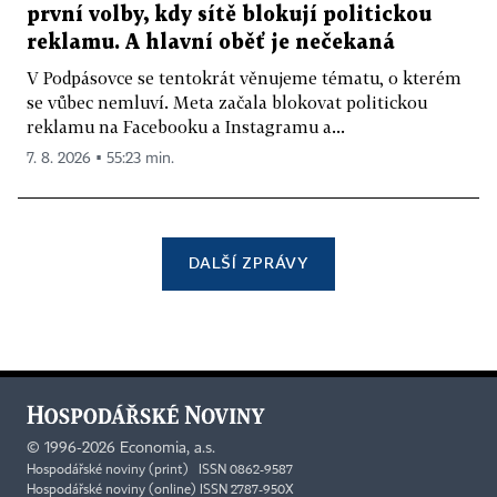
první volby, kdy sítě blokují politickou
reklamu. A hlavní oběť je nečekaná
V Podpásovce se tentokrát věnujeme tématu, o kterém
se vůbec nemluví. Meta začala blokovat politickou
reklamu na Facebooku a Instagramu a...
7. 8. 2026 ▪ 55:23 min.
DALŠÍ ZPRÁVY
©
1996-2026
Economia, a.s.
Hospodářské noviny (print) ISSN 0862-9587
Hospodářské noviny (online) ISSN 2787-950X