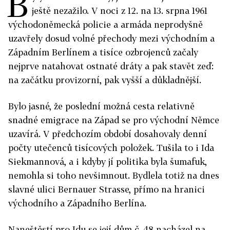
B
ještě nezažilo. V noci z 12. na 13. srpna 1961
východoněmecká policie a armáda neprodyšně
uzavřely dosud volné přechody mezi východním a
Západním Berlínem a tisíce ozbrojenců začaly
nejprve natahovat ostnaté dráty a pak stavět zeď:
na začátku provizorní, pak vyšší a důkladnější.
Bylo jasné, že poslední možná cesta relativně
snadné emigrace na Západ se pro východní Němce
uzavírá. V předchozím období dosahovaly denní
počty utečenců tisícových položek. Tušila to i Ida
Siekmannová, a i kdyby jí politika byla šumafuk,
nemohla si toho nevšimnout. Bydlela totiž na dnes
slavné ulici Bernauer Strasse, přímo na hranici
východního a Západního Berlína.
Naneštěstí pro Idu se její dům č. 48 nacházel na