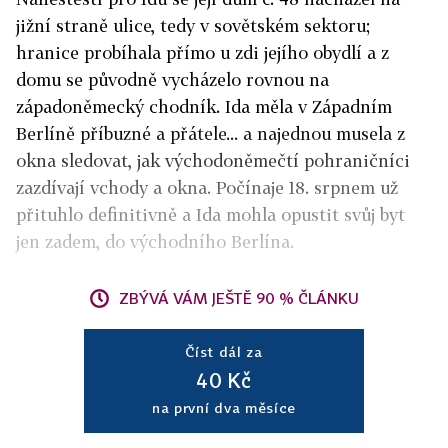
jižní straně ulice, tedy v sovětském sektoru;
hranice probíhala přímo u zdi jejího obydlí a z
domu se původně vycházelo rovnou na
západoněmecký chodník. Ida měla v Západním
Berlíně příbuzné a přátele... a najednou musela z
okna sledovat, jak východoněmečtí pohraničníci
zazdívají vchody a okna. Počínaje 18. srpnem už
přituhlo definitivně a Ida mohla opustit svůj byt
jen zadem, do východního Berlína.
ZBÝVÁ VÁM JEŠTĚ 90 % ČLÁNKU
Číst dál za
40 Kč
na první dva měsíce