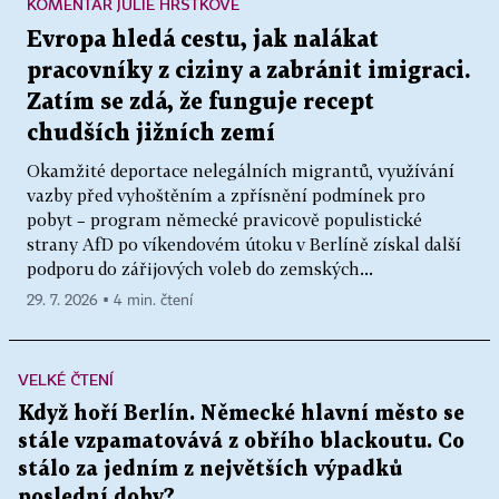
KOMENTÁŘ JULIE HRSTKOVÉ
Evropa hledá cestu, jak nalákat
pracovníky z ciziny a zabránit imigraci.
Zatím se zdá, že funguje recept
chudších jižních zemí
Okamžité deportace nelegálních migrantů, využívání
vazby před vyhoštěním a zpřísnění podmínek pro
pobyt – program německé pravicově populistické
strany AfD po víkendovém útoku v Berlíně získal další
podporu do zářijových voleb do zemských...
29. 7. 2026 ▪ 4 min. čtení
VELKÉ ČTENÍ
Když hoří Berlín. Německé hlavní město se
stále vzpamatovává z obřího blackoutu. Co
stálo za jedním z největších výpadků
poslední doby?