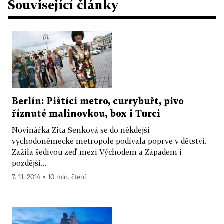
Související články
Berlín: Pištící metro, currybuřt, pivo
říznuté malinovkou, box i Turci
Novinářka Zita Senková se do někdejší
východoněmecké metropole podívala poprvé v dětství.
Zažila šedivou zeď mezi Východem a Západem i
pozdější...
7. 11. 2014 ▪ 10 min. čtení