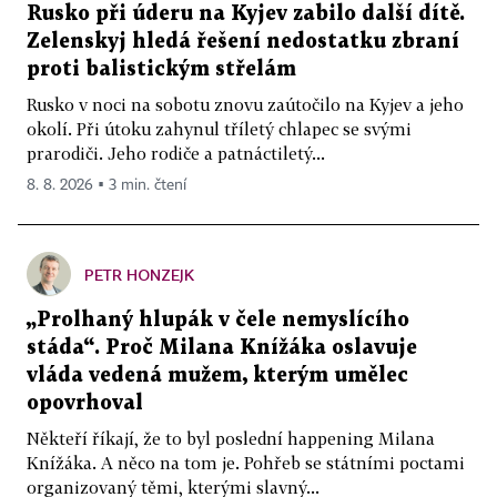
Rusko při úderu na Kyjev zabilo další dítě.
Zelenskyj hledá řešení nedostatku zbraní
proti balistickým střelám
Rusko v noci na sobotu znovu zaútočilo na Kyjev a jeho
okolí. Při útoku zahynul tříletý chlapec se svými
prarodiči. Jeho rodiče a patnáctiletý...
8. 8. 2026 ▪ 3 min. čtení
PETR HONZEJK
„Prolhaný hlupák v čele nemyslícího
stáda“. Proč Milana Knížáka oslavuje
vláda vedená mužem, kterým umělec
opovrhoval
Někteří říkají, že to byl poslední happening Milana
Knížáka. A něco na tom je. Pohřeb se státními poctami
organizovaný těmi, kterými slavný...