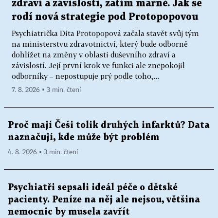
zdraví a závislosti, zatím marně. Jak se
rodí nová strategie pod Protopopovou
Psychiatrička Dita Protopopová začala stavět svůj tým
na ministerstvu zdravotnictví, který bude odborně
dohlížet na změny v oblasti duševního zdraví a
závislostí. Její první krok ve funkci ale znepokojil
odborníky – nepostupuje prý podle toho,...
7. 8. 2026 ▪ 3 min. čtení
Proč mají Češi tolik druhých infarktů? Data
naznačují, kde může být problém
4. 8. 2026 ▪ 3 min. čtení
Psychiatři sepsali ideál péče o dětské
pacienty. Peníze na něj ale nejsou, většina
nemocnic by musela zavřít