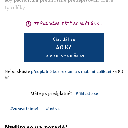
tyto léky.
ZBÝVÁ VÁM JEŠTĚ 80 % ČLÁNKU
Číst dál za
40 Kč
na první dva měsíce
Nebo zkuste
za 80
předplatné bez reklam a s mobilní aplikací
Kč.
Máte již předplatné?
Přihlaste se
#zdravotnictví
#léčiva
Nudíte se na poradě?