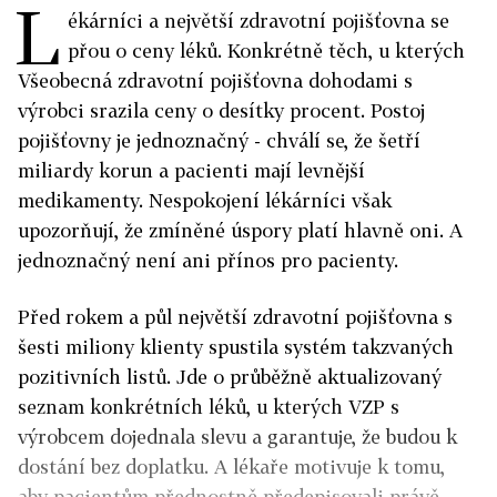
L
ékárníci a největší zdravotní pojišťovna se
přou o ceny léků. Konkrétně těch, u kterých
Všeobecná zdravotní pojišťovna dohodami s
výrobci srazila ceny o desítky procent. Postoj
pojišťovny je jednoznačný - chválí se, že šetří
miliardy korun a pacienti mají levnější
medikamenty. Nespokojení lékárníci však
upozorňují, že zmíněné úspory platí hlavně oni. A
jednoznačný není ani přínos pro pacienty.
Před rokem a půl největší zdravotní pojišťovna s
šesti miliony klienty spustila systém takzvaných
pozitivních listů. Jde o průběžně aktualizovaný
seznam konkrétních léků, u kterých VZP s
výrobcem dojednala slevu a garantuje, že budou k
dostání bez doplatku. A lékaře motivuje k tomu,
aby pacientům přednostně předepisovali právě