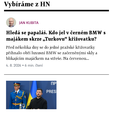
Vybíráme z HN
JAN KUBITA
Hledá se papaláš. Kdo jel v černém BMW s
majákem skrze „Turkovu“ křižovatku?
Před několika dny se do jedné pražské křižovatky
přihnalo obří luxusní BMW se začerněnými skly a
blikajícím majáčkem na střeše. Na červenou...
4. 8. 2026 ▪ 6 min. čtení