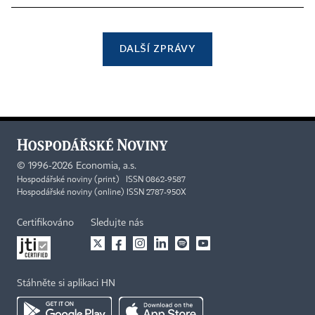
DALŠÍ ZPRÁVY
©
1996-2026
Economia, a.s.
Hospodářské noviny (print) ISSN 0862-9587
Hospodářské noviny (online) ISSN 2787-950X
Certifikováno
Sledujte nás
Stáhněte si aplikaci HN